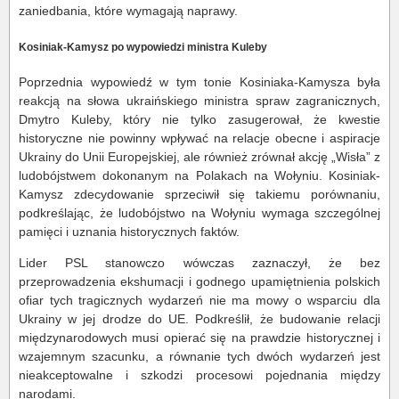
zaniedbania, które wymagają naprawy.
Kosiniak-Kamysz po wypowiedzi ministra Kuleby
Poprzednia wypowiedź w tym tonie Kosiniaka-Kamysza była
reakcją na słowa ukraińskiego ministra spraw zagranicznych,
Dmytro Kuleby, który nie tylko zasugerował, że kwestie
historyczne nie powinny wpływać na relacje obecne i aspiracje
Ukrainy do Unii Europejskiej, ale również zrównał akcję „Wisła” z
ludobójstwem dokonanym na Polakach na Wołyniu. Kosiniak-
Kamysz zdecydowanie sprzeciwił się takiemu porównaniu,
podkreślając, że ludobójstwo na Wołyniu wymaga szczególnej
pamięci i uznania historycznych faktów.
Lider PSL stanowczo wówczas zaznaczył, że bez
przeprowadzenia ekshumacji i godnego upamiętnienia polskich
ofiar tych tragicznych wydarzeń nie ma mowy o wsparciu dla
Ukrainy w jej drodze do UE. Podkreślił, że budowanie relacji
międzynarodowych musi opierać się na prawdzie historycznej i
wzajemnym szacunku, a równanie tych dwóch wydarzeń jest
nieakceptowalne i szkodzi procesowi pojednania między
narodami.