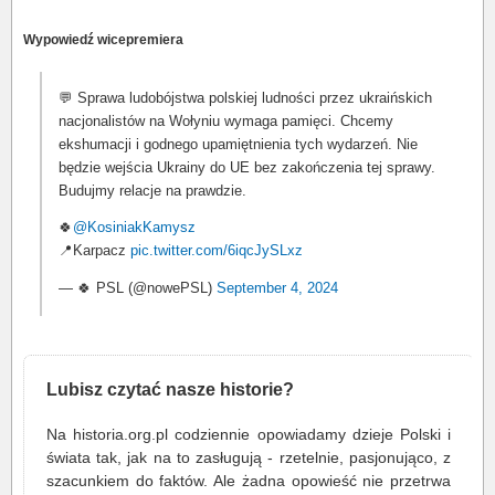
Wypowiedź wicepremiera
💬 Sprawa ludobójstwa polskiej ludności przez ukraińskich
nacjonalistów na Wołyniu wymaga pamięci. Chcemy
ekshumacji i godnego upamiętnienia tych wydarzeń. Nie
będzie wejścia Ukrainy do UE bez zakończenia tej sprawy.
Budujmy relacje na prawdzie.
🍀
@KosiniakKamysz
📍Karpacz
pic.twitter.com/6iqcJySLxz
— 🍀 PSL (@nowePSL)
September 4, 2024
Lubisz czytać nasze historie?
Na historia.org.pl codziennie opowiadamy dzieje Polski i
świata tak, jak na to zasługują - rzetelnie, pasjonująco, z
szacunkiem do faktów. Ale żadna opowieść nie przetrwa