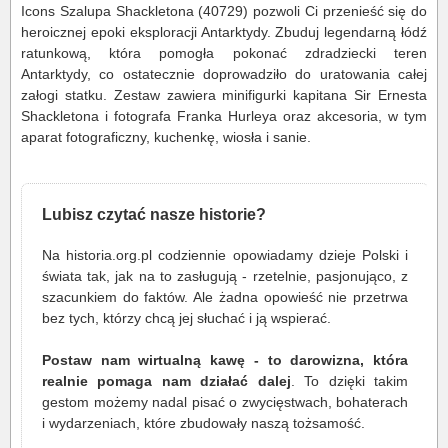
Icons Szalupa Shackletona (40729) pozwoli Ci przenieść się do
heroicznej epoki eksploracji Antarktydy. Zbuduj legendarną łódź
ratunkową, która pomogła pokonać zdradziecki teren
Antarktydy, co ostatecznie doprowadziło do uratowania całej
załogi statku. Zestaw zawiera minifigurki kapitana Sir Ernesta
Shackletona i fotografa Franka Hurleya oraz akcesoria, w tym
aparat fotograficzny, kuchenkę, wiosła i sanie.
Lubisz czytać nasze historie?
Na historia.org.pl codziennie opowiadamy dzieje Polski i
świata tak, jak na to zasługują - rzetelnie, pasjonująco, z
szacunkiem do faktów. Ale żadna opowieść nie przetrwa
bez tych, którzy chcą jej słuchać i ją wspierać.
Postaw nam wirtualną kawę - to darowizna, która
realnie pomaga nam działać dalej
. To dzięki takim
gestom możemy nadal pisać o zwycięstwach, bohaterach
i wydarzeniach, które zbudowały naszą tożsamość.