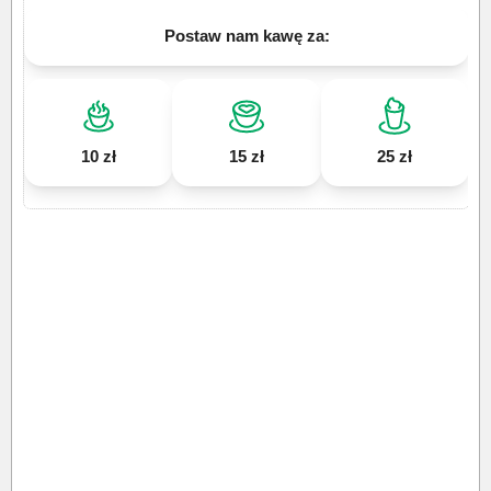
Postaw nam kawę za:
10 zł
15 zł
25 zł