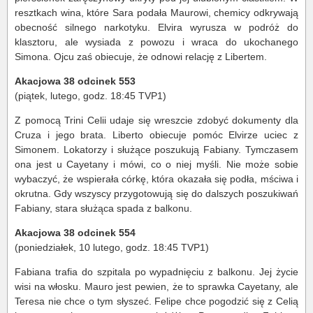
resztkach wina, które Sara podała Maurowi, chemicy odkrywają
obecność silnego narkotyku. Elvira wyrusza w podróż do
klasztoru, ale wysiada z powozu i wraca do ukochanego
Simona. Ojcu zaś obiecuje, że odnowi relację z Libertem.
Akacjowa 38 odcinek 553
(piątek, lutego, godz. 18:45 TVP1)
Z pomocą Trini Celii udaje się wreszcie zdobyć dokumenty dla
Cruza i jego brata. Liberto obiecuje pomóc Elvirze uciec z
Simonem. Lokatorzy i służące poszukują Fabiany. Tymczasem
ona jest u Cayetany i mówi, co o niej myśli. Nie może sobie
wybaczyć, że wspierała córkę, która okazała się podła, mściwa i
okrutna. Gdy wszyscy przygotowują się do dalszych poszukiwań
Fabiany, stara służąca spada z balkonu.
Akacjowa 38 odcinek 554
(poniedziałek, 10 lutego, godz. 18:45 TVP1)
Fabiana trafia do szpitala po wypadnięciu z balkonu. Jej życie
wisi na włosku. Mauro jest pewien, że to sprawka Cayetany, ale
Teresa nie chce o tym słyszeć. Felipe chce pogodzić się z Celią