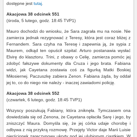
dostępne jest
tutaj
.
Akacjowa 38 odcinek 551
(środa, 5 lutego, godz. 18:45 TVP1)
Mauro dochodzi do wniosku, że Sara zagrała mu na nosie. Nie
zamierza jednak rezygnować z Teresy, która jest coraz bliżej z
Fernandem. Sara czyha na Teresę i zapewnia ją, że sypia z
Maurem, odkąd ten opuścił szpital. Arturo postanawia wysłać
Elvirę do klasztoru. Trini, z obawy o Celię, zamierza pomóc jej
zdobyć fałszywe dokumenty dla Cruza i jego brata. Fabiana
widzi, jak Cayetana zostawia coś za figurką Matki Boskiej
Miłosiernej. Paczuszkę zabiera Zenon. Fabiana żąda, by oddał
jej to, co do niego nie należy - inaczej zawiadomi policję.
Akacjowa 38 odcinek 552
(czwartek, 6 lutego, godz. 18:45 TVP1)
Wszyscy poszukują Fabiany, która zniknęła. Tymczasem ona
dowiedziała się od Zenona, że Cayetana opłaciła Sarę i jego, by
zniszczyć Maura. Domyśla się, że jej córka udaje chorobę i
odbywa z nią przykrą rozmowę. Przejęty Victor daje Marii Luisie
pierścionek zaręczynowy ukryty pod jej ulubionym ciastkiem. W