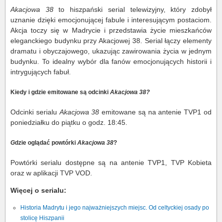
Akacjowa 38
to hiszpański serial telewizyjny, który zdobył
uznanie dzięki emocjonującej fabule i interesującym postaciom.
Akcja toczy się w Madrycie i przedstawia życie mieszkańców
eleganckiego budynku przy Akacjowej 38. Serial łączy elementy
dramatu i obyczajowego, ukazując zawirowania życia w jednym
budynku. To idealny wybór dla fanów emocjonujących historii i
intrygujących fabuł.
Kiedy i gdzie emitowane są odcinki
Akacjowa 38?
Odcinki serialu
Akacjowa 38
emitowane są na antenie TVP1 od
poniedziałku do piątku o godz. 18:45.
G
dzie oglądać powtórki
Akacjowa 38
?
Powtórki serialu dostępne są na antenie TVP1, TVP Kobieta
oraz w aplikacji TVP VOD.
Więcej o serialu:
Historia Madrytu i jego najważniejszych miejsc. Od celtyckiej osady po
stolicę Hiszpanii