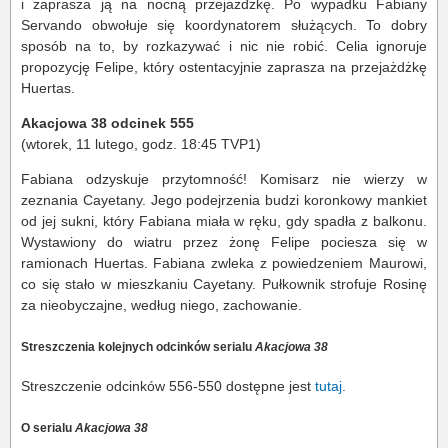
i zaprasza ją na nocną przejażdżkę. Po wypadku Fabiany
Servando obwołuje się koordynatorem służących. To dobry
sposób na to, by rozkazywać i nic nie robić. Celia ignoruje
propozycję Felipe, który ostentacyjnie zaprasza na przejażdżkę
Huertas.
Akacjowa 38 odcinek 555
(wtorek, 11 lutego, godz. 18:45 TVP1)
Fabiana odzyskuje przytomność! Komisarz nie wierzy w
zeznania Cayetany. Jego podejrzenia budzi koronkowy mankiet
od jej sukni, który Fabiana miała w ręku, gdy spadła z balkonu.
Wystawiony do wiatru przez żonę Felipe pociesza się w
ramionach Huertas. Fabiana zwleka z powiedzeniem Maurowi,
co się stało w mieszkaniu Cayetany. Pułkownik strofuje Rosinę
za nieobyczajne, według niego, zachowanie.
Streszczenia kolejnych odcinków serialu
Akacjowa 38
Streszczenie odcinków 556-550 dostępne jest
tutaj
.
O serialu
Akacjowa 38