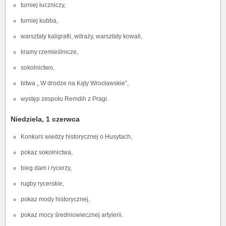
turniej łuczniczy,
turniej kubba,
warsztaty kaligrafii, witraży, warsztaty kowali,
kramy rzemieślnicze,
sokolnictwo,
bitwa „ W drodze na Kąty Wrocławskie”,
występ zespołu Remdih z Pragi.
Niedziela, 1 czerwca
Konkurs wiedzy historycznej o Husytach,
pokaz sokolnictwa,
bieg dam i rycerzy,
rugby rycerskie,
pokaz mody historycznej,
pokaz mocy średniowiecznej artylerii.