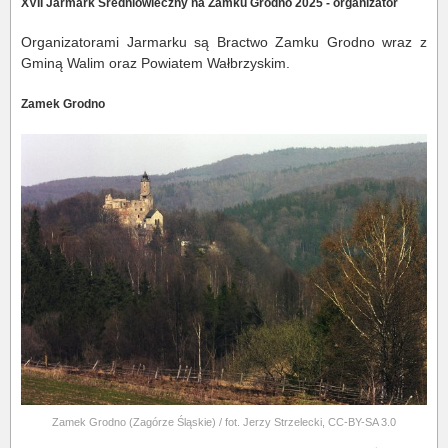
XVII Jarmark Średniowieczny na Zamku Grodno 2025 - organizator
Organizatorami Jarmarku są Bractwo Zamku Grodno wraz z
Gminą Walim oraz Powiatem Wałbrzyskim.
Zamek Grodno
Zamek Grodno (Zagórze Śląskie) / fot. Jerzy Strzelecki, CC-BY-SA 3.0