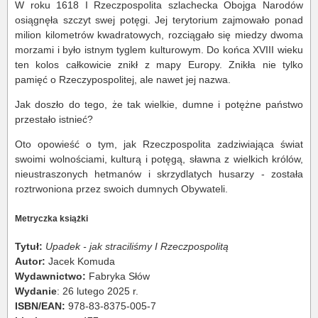
W roku 1618 I Rzeczpospolita szlachecka Obojga Narodów
osiągnęła szczyt swej potęgi. Jej terytorium zajmowało ponad
milion kilometrów kwadratowych, rozciągało się miedzy dwoma
morzami i było istnym tyglem kulturowym. Do końca XVIII wieku
ten kolos całkowicie znikł z mapy Europy. Znikła nie tylko
pamięć o Rzeczypospolitej, ale nawet jej nazwa.
Jak doszło do tego, że tak wielkie, dumne i potężne państwo
przestało istnieć?
Oto opowieść o tym, jak Rzeczpospolita zadziwiająca świat
swoimi wolnościami, kulturą i potęgą, sławna z wielkich królów,
nieustraszonych hetmanów i skrzydlatych husarzy - została
roztrwoniona przez swoich dumnych Obywateli.
Metryczka książki
Tytuł:
Upadek - jak straciliśmy I Rzeczpospolitą
Autor:
Jacek Komuda
Wydawnictwo:
Fabryka Słów
Wydanie
: 26 lutego 2025 r.
ISBN/EAN:
978-83-8375-005-7