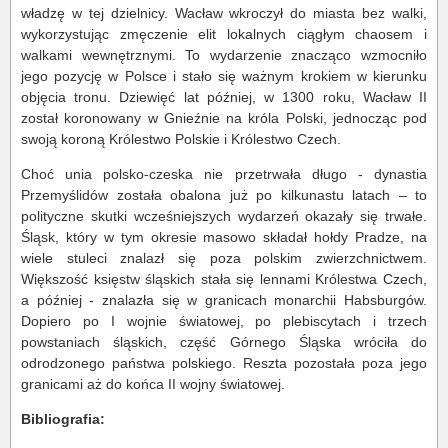
władzę w tej dzielnicy. Wacław wkroczył do miasta bez walki,
wykorzystując zmęczenie elit lokalnych ciągłym chaosem i
walkami wewnętrznymi. To wydarzenie znacząco wzmocniło
jego pozycję w Polsce i stało się ważnym krokiem w kierunku
objęcia tronu. Dziewięć lat później, w 1300 roku, Wacław II
został koronowany w Gnieźnie na króla Polski, jednocząc pod
swoją koroną Królestwo Polskie i Królestwo Czech.
Choć unia polsko-czeska nie przetrwała długo - dynastia
Przemyślidów została obalona już po kilkunastu latach – to
polityczne skutki wcześniejszych wydarzeń okazały się trwałe.
Śląsk, który w tym okresie masowo składał hołdy Pradze, na
wiele stuleci znalazł się poza polskim zwierzchnictwem.
Większość księstw śląskich stała się lennami Królestwa Czech,
a później - znalazła się w granicach monarchii Habsburgów.
Dopiero po I wojnie światowej, po plebiscytach i trzech
powstaniach śląskich, część Górnego Śląska wróciła do
odrodzonego państwa polskiego. Reszta pozostała poza jego
granicami aż do końca II wojny światowej.
Bibliografia: