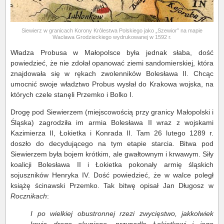
Siewierz w granicach Korony Królestwa Polskiego jako „Szewior” na mapie
Wacława Grodzieckiego wydrukowanej w 1592 r.
Władza Probusa w Małopolsce była jednak słaba, dość
powiedzieć, że nie zdołał opanować ziemi sandomierskiej, która
znajdowała się w rękach zwolenników Bolesława II. Chcąc
umocnić swoje władztwo Probus wysłał do Krakowa wojska, na
których czele stanęli Przemko i Bolko I.
Drogę pod Siewierzem (miejscowością przy granicy Małopolski i
Śląska) zagrodziła im armia Bolesława II wraz z wojskami
Kazimierza II, Łokietka i Konrada II. Tam 26 lutego 1289 r.
doszło do decydującego na tym etapie starcia. Bitwa pod
Siewierzem była bojem krótkim, ale gwałtownym i krwawym. Siły
koalicji Bolesława II i Łokietka pokonały armię śląskich
sojuszników Henryka IV. Dość powiedzieć, że w walce poległ
książę ścinawski Przemko. Tak bitwę opisał Jan Długosz w
Rocznikach
:
I po wielkiej obustronnej rzezi zwycięstwo, jakkolwiek