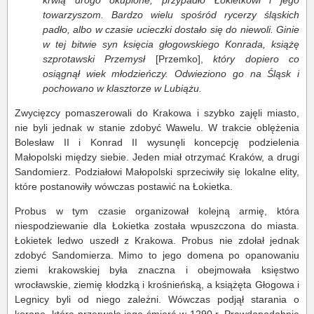
krwią drogo okupione, przypadło Łokietkowi i jego
towarzyszom. Bardzo wielu spośród rycerzy śląskich
padło, albo w czasie ucieczki dostało się do niewoli. Ginie
w tej bitwie syn księcia głogowskiego Konrada, książę
szprotawski Przemysł
[Przemko],
który dopiero co
osiągnął wiek młodzieńczy. Odwieziono go na Śląsk i
pochowano w klasztorze w Lubiążu.
Zwycięzcy pomaszerowali do Krakowa i szybko zajęli miasto,
nie byli jednak w stanie zdobyć Wawelu. W trakcie oblężenia
Bolesław II i Konrad II wysunęli koncepcję podzielenia
Małopolski między siebie. Jeden miał otrzymać Kraków, a drugi
Sandomierz. Podziałowi Małopolski sprzeciwiły się lokalne elity,
które postanowiły wówczas postawić na Łokietka.
Probus w tym czasie organizował kolejną armię, która
niespodziewanie dla Łokietka została wpuszczona do miasta.
Łokietek ledwo uszedł z Krakowa. Probus nie zdołał jednak
zdobyć Sandomierza. Mimo to jego domena po opanowaniu
ziemi krakowskiej była znaczna i obejmowała księstwo
wrocławskie, ziemię kłodzką i krośnieńską, a książęta Głogowa i
Legnicy byli od niego zależni. Wówczas podjął starania o