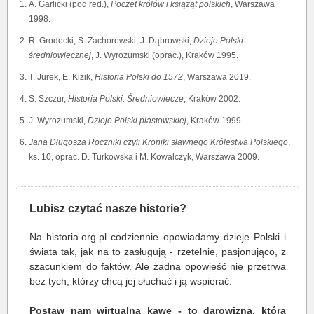
A. Garlicki (pod red.),
Poczet królów i książąt polskich
, Warszawa
1998.
R. Grodecki, S. Zachorowski, J. Dąbrowski,
Dzieje Polski
średniowiecznej
, J. Wyrozumski (oprac.), Kraków 1995.
T. Jurek, E. Kizik,
Historia Polski do 1572
, Warszawa 2019.
S. Szczur,
Historia Polski. Średniowiecze
, Kraków 2002.
J. Wyrozumski,
Dzieje Polski piastowskiej
, Kraków 1999.
Jana Długosza Roczniki czyli Kroniki sławnego Królestwa Polskiego
,
ks. 10, oprac. D. Turkowska i M. Kowalczyk, Warszawa 2009.
Lubisz czytać nasze historie?
Na historia.org.pl codziennie opowiadamy dzieje Polski i
świata tak, jak na to zasługują - rzetelnie, pasjonująco, z
szacunkiem do faktów. Ale żadna opowieść nie przetrwa
bez tych, którzy chcą jej słuchać i ją wspierać.
Postaw nam wirtualną kawę - to darowizna, która