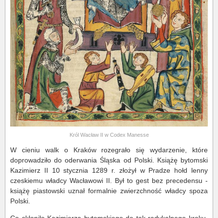
Król Wacław II w Codex Manesse
W cieniu walk o Kraków rozegrało się wydarzenie, które
doprowadziło do oderwania Śląska od Polski. Książę bytomski
Kazimierz II 10 stycznia 1289 r. złożył w Pradze hołd lenny
czeskiemu władcy Wacławowi II. Był to gest bez precedensu -
książę piastowski uznał formalnie zwierzchność władcy spoza
Polski.
Co skłoniło Kazimierza bytomskiego do tak radykalnego kroku,