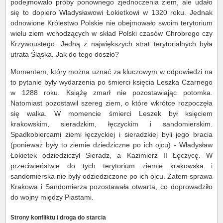
podejmowało próby ponownego zjednoczenia ziem, ale udało
się to dopiero Władysławowi Łokietkowi w 1320 roku. Jednak
odnowione Królestwo Polskie nie obejmowało swoim terytorium
wielu ziem wchodzących w skład Polski czasów Chrobrego czy
Krzywoustego. Jedną z największych strat terytorialnych była
utrata Śląska. Jak do tego doszło?
Momentem, który można uznać za kluczowym w odpowiedzi na
to pytanie były wydarzenia po śmierci księcia Leszka Czarnego
w 1288 roku. Książę zmarł nie pozostawiając potomka.
Natomiast pozostawił szereg ziem, o które wkrótce rozpoczęła
się walka. W momencie śmierci Leszek był księciem
krakowskim, sieradzkim, łęczyckim i sandomierskim.
Spadkobiercami ziemi łęczyckiej i sieradzkiej byli jego bracia
(ponieważ były to ziemie dziedziczne po ich ojcu) - Władysław
Łokietek odziedziczył Sieradz, a Kazimierz II Łęczycę. W
przeciwieństwie do tych terytorium ziemie krakowska i
sandomierska nie były odziedziczone po ich ojcu. Zatem sprawa
Krakowa i Sandomierza pozostawała otwarta, co doprowadziło
do wojny między Piastami.
Strony konfliktu i droga do starcia