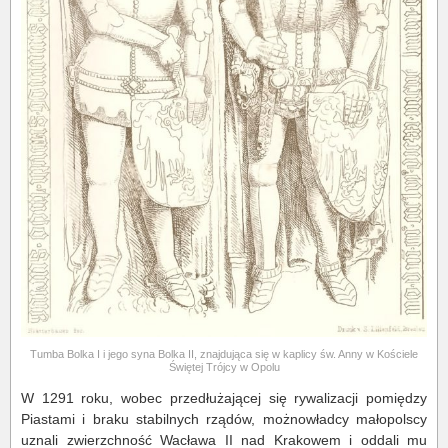
Tumba Bolka I i jego syna Bolka II, znajdująca się w kaplicy św. Anny w Kościele
Świętej Trójcy w Opolu
W 1291 roku, wobec przedłużającej się rywalizacji pomiędzy
Piastami i braku stabilnych rządów, możnowładcy małopolscy
uznali zwierzchność Wacława II nad Krakowem i oddali mu