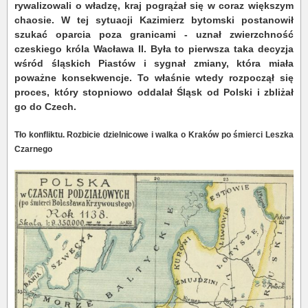
rywalizowali o władzę, kraj pogrążał się w coraz większym
chaosie. W tej sytuacji Kazimierz bytomski postanowił
szukać oparcia poza granicami - uznał zwierzchność
czeskiego króla Wacława II. Była to pierwsza taka decyzja
wśród śląskich Piastów i sygnał zmiany, która miała
poważne konsekwencje. To właśnie wtedy rozpoczął się
proces, który stopniowo oddalał Śląsk od Polski i zbliżał
go do Czech.
Tło konfliktu. Rozbicie dzielnicowe i walka o Kraków po śmierci Leszka
Czarnego