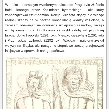
W efekcie pierwszym wymiernym sukcesem Pragi było złożenie
hołdu lennego przez Kazimierza bytomskiego - akt, który
zapoczątkował efekt domina. Kolejni książęta śląscy, nie widząc
realnej szansy na skuteczną konsolidację władzy w Polsce, a
zarazem obawiając się dominacji silniejszych sąsiadów, zaczęli
iść tą samą drogą. Do Kazimierza szybko dołączyli jego trzej
bracia: Bolko I opolski (1291 rok), Mieszko cieszyński (1291 rok)
i Przemysław raciborski (1292 rok). Wacław II najpierw zyskał
wpływy na Śląsku, ale następnie stopniowo zaczął przejmować
inicjatywę w sprawach całego państwa.