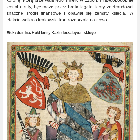
koronę, którą przerwała jego śmierć w 1290 r. Prawdopodobnie
został otruty, być może przez brata legata, który zdefraudował
znaczne środki finansowe i obawiał się zemsty księcia. W
efekcie walka o krakowski tron rozgorzała na nowo.
Efekt domina. Hołd lenny Kazimierza bytomskiego