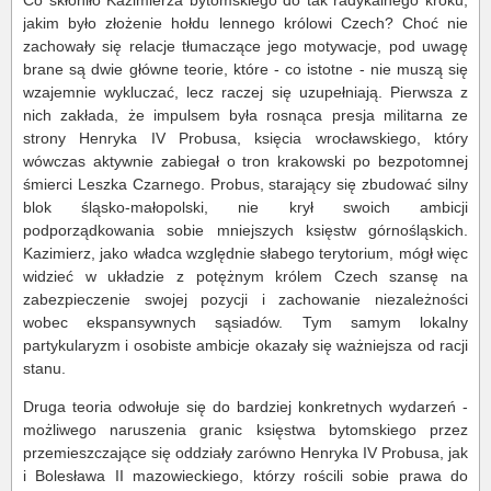
jakim było złożenie hołdu lennego królowi Czech? Choć nie
zachowały się relacje tłumaczące jego motywacje, pod uwagę
brane są dwie główne teorie, które - co istotne - nie muszą się
wzajemnie wykluczać, lecz raczej się uzupełniają. Pierwsza z
nich zakłada, że impulsem była rosnąca presja militarna ze
strony Henryka IV Probusa, księcia wrocławskiego, który
wówczas aktywnie zabiegał o tron krakowski po bezpotomnej
śmierci Leszka Czarnego. Probus, starający się zbudować silny
blok śląsko-małopolski, nie krył swoich ambicji
podporządkowania sobie mniejszych księstw górnośląskich.
Kazimierz, jako władca względnie słabego terytorium, mógł więc
widzieć w układzie z potężnym królem Czech szansę na
zabezpieczenie swojej pozycji i zachowanie niezależności
wobec ekspansywnych sąsiadów. Tym samym lokalny
partykularyzm i osobiste ambicje okazały się ważniejsza od racji
stanu.
Druga teoria odwołuje się do bardziej konkretnych wydarzeń -
możliwego naruszenia granic księstwa bytomskiego przez
przemieszczające się oddziały zarówno Henryka IV Probusa, jak
i Bolesława II mazowieckiego, którzy rościli sobie prawa do