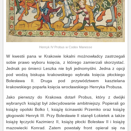
Henryk IV Probus w Codex Manesse
W kwestii pana w Krakowie lokalni możnowładcy zastrzegali
sobie prawo wyboru księcia, z którego zamierzali skorzystać.
Jednak po śmierci Leszka nie byli jednomyślni. Jedna z opcji
pod wodzą biskupa krakowskiego wybrała księcia płockiego
Bolesława II. Druga pod przywództwem kasztelana
krakowskiego poparła księcia wrocławskiego Henryka Probusa.
Jako pierwszy do Krakowa dotarł Probus, który z dwójki
wybranych książąt był zdecydowanie ambitniejszy. Popierali go
książę opolski Bolko I, książę ścinawski Przemko oraz książę
głogowski Henryk III. Przy Bolesławie II stanęli Łokietek a także
książę łęczycki Kazimierz II, książę płocki Bolesław II i książę
mazowiecki Konrad. Zatem powstały front opierał się na