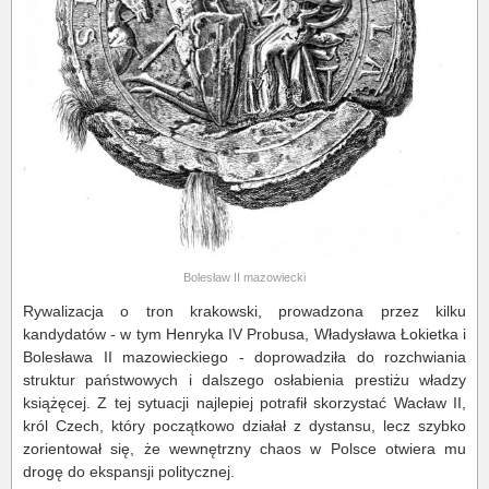
Bolesław II mazowiecki
Rywalizacja o tron krakowski, prowadzona przez kilku
kandydatów - w tym Henryka IV Probusa, Władysława Łokietka i
Bolesława II mazowieckiego - doprowadziła do rozchwiania
struktur państwowych i dalszego osłabienia prestiżu władzy
książęcej. Z tej sytuacji najlepiej potrafił skorzystać Wacław II,
król Czech, który początkowo działał z dystansu, lecz szybko
zorientował się, że wewnętrzny chaos w Polsce otwiera mu
drogę do ekspansji politycznej.