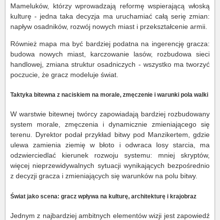
Mameluków, którzy wprowadzają reformę wspierającą włoską
kulturę - jedna taka decyzja ma uruchamiać całą serię zmian:
napływ osadników, rozwój nowych miast i przekształcenie armii.
Również mapa ma być bardziej podatna na ingerencję gracza:
budowa nowych miast, karczowanie lasów, rozbudowa sieci
handlowej, zmiana struktur osadniczych - wszystko ma tworzyć
poczucie, że gracz modeluje świat.
Taktyka bitewna z naciskiem na morale, zmęczenie i warunki pola walki
W warstwie bitewnej twórcy zapowiadają bardziej rozbudowany
system morale, zmęczenia i dynamicznie zmieniającego się
terenu. Dyrektor podał przykład bitwy pod Manzikertem, gdzie
ulewa zamienia ziemię w błoto i odwraca losy starcia, ma
odzwierciedlać kierunek rozwoju systemu: mniej skryptów,
więcej nieprzewidywalnych sytuacji wynikających bezpośrednio
z decyzji gracza i zmieniających się warunków na polu bitwy.
Świat jako scena: gracz wpływa na kulturę, architekturę i krajobraz
Jednym z najbardziej ambitnych elementów wizji jest zapowiedź