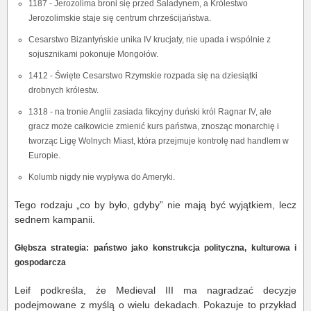
1187 - Jerozolima broni się przed Saladynem, a Królestwo
Jerozolimskie staje się centrum chrześcijaństwa.
Cesarstwo Bizantyńskie unika IV krucjaty, nie upada i wspólnie z
sojusznikami pokonuje Mongołów.
1412 - Święte Cesarstwo Rzymskie rozpada się na dziesiątki
drobnych królestw.
1318 - na tronie Anglii zasiada fikcyjny duński król Ragnar IV, ale
gracz może całkowicie zmienić kurs państwa, znosząc monarchię i
tworząc Ligę Wolnych Miast, która przejmuje kontrolę nad handlem w
Europie.
Kolumb nigdy nie wypływa do Ameryki.
Tego rodzaju „co by było, gdyby” nie mają być wyjątkiem, lecz
sednem kampanii.
Głębsza strategia: państwo jako konstrukcja polityczna, kulturowa i
gospodarcza
Leif podkreśla, że Medieval III ma nagradzać decyzje
podejmowane z myślą o wielu dekadach. Pokazuje to przykład