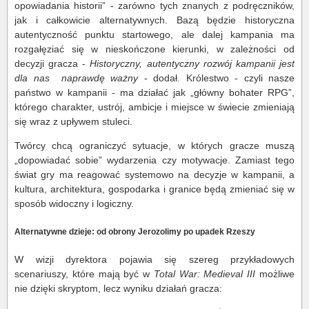
opowiadania historii” - zarówno tych znanych z podręczników,
jak i całkowicie alternatywnych. Bazą będzie historyczna
autentyczność punktu startowego, ale dalej kampania ma
rozgałęziać się w nieskończone kierunki, w zależności od
decyzji gracza -
Historyczny, autentyczny rozwój kampanii jest
dla nas naprawdę ważny
- dodał. Królestwo - czyli nasze
państwo w kampanii - ma działać jak „główny bohater RPG”,
którego charakter, ustrój, ambicje i miejsce w świecie zmieniają
się wraz z upływem stuleci.
Twórcy chcą ograniczyć sytuacje, w których gracze muszą
„dopowiadać sobie” wydarzenia czy motywacje. Zamiast tego
świat gry ma reagować systemowo na decyzje w kampanii, a
kultura, architektura, gospodarka i granice będą zmieniać się w
sposób widoczny i logiczny.
Alternatywne dzieje: od obrony Jerozolimy po upadek Rzeszy
W wizji dyrektora pojawia się szereg przykładowych
scenariuszy, które mają być w
Total War: Medieval III
możliwe
nie dzięki skryptom, lecz wyniku działań gracza: