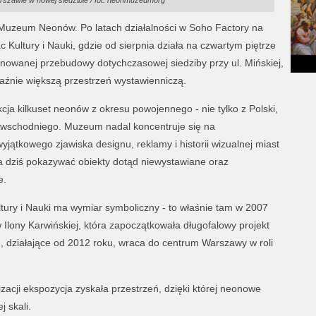
zawie w nowej siedzibie / fot. neonmuzeumorg
i Muzeum Neonów. Po latach działalności w Soho Factory na
 Kultury i Nauki, gdzie od sierpnia działa na czwartym piętrze
owanej przebudowy dotychczasowej siedziby przy ul. Mińskiej,
aźnie większą przestrzeń wystawienniczą.
ja kilkuset neonów z okresu powojennego - nie tylko z Polski,
u wschodniego. Muzeum nadal koncentruje się na
ątkowego zjawiska designu, reklamy i historii wizualnej miast
a dziś pokazywać obiekty dotąd niewystawiane oraz
e.
ury i Nauki ma wymiar symboliczny - to właśnie tam w 2007
 Ilony Karwińskiej, która zapoczątkowała długofalowy projekt
 działające od 2012 roku, wraca do centrum Warszawy w roli
zacji ekspozycja zyskała przestrzeń, dzięki której neonowe
j skali.