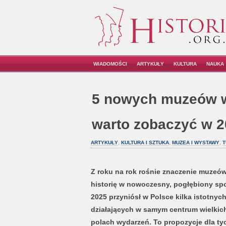
WIADOMOŚCI
ARTYKUŁY
KULTURA
NAUKA
5 nowych muzeów w
warto zobaczyć w 2
ARTYKUŁY
,
KULTURA I SZTUKA
,
MUZEA I WYSTAWY
,
T
Z roku na rok rośnie znaczenie muzeów, 
historię w nowoczesny, pogłębiony spo
2025 przyniósł w Polsce kilka istotnych
działających w samym centrum wielkic
polach wydarzeń. To propozycje dla tych, 