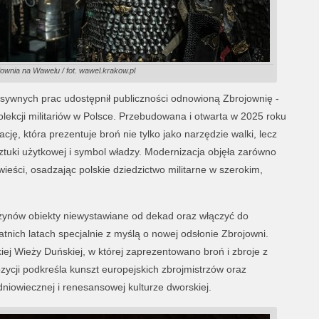
wnia na Wawelu / fot. wawel.krakow.pl
sywnych prac udostępnił publiczności odnowioną Zbrojownię -
olekcji militariów w Polsce. Przebudowana i otwarta w 2025 roku
ję, która prezentuje broń nie tylko jako narzędzie walki, lecz
sztuki użytkowej i symbol władzy. Modernizacja objęła zarówno
wieści, osadzając polskie dziedzictwo militarne w szerokim,
ynów obiekty niewystawiane od dekad oraz włączyć do
tnich latach specjalnie z myślą o nowej odsłonie Zbrojowni.
iej Wieży Duńskiej, w której zaprezentowano broń i zbroje z
zycji podkreśla kunszt europejskich zbrojmistrzów oraz
niowiecznej i renesansowej kulturze dworskiej.