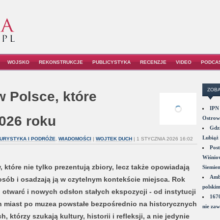
WOJSKO
REKONSTRUKCJE
PUBLICYSTYKA
RECENZJE
VIDEO
PODCA
ZOBA
 Polsce, które
IPN 
026 roku
Ostrowi
Gdzi
Lubiąż 
URYSTYKA I PODRÓŻE
,
WIADOMOŚCI
|
WOJTEK DUCH
| 1 STYCZNIA 2026 16:02
Post
Wiśniow
które nie tylko prezentują zbiory, lecz także opowiadają
Siemie
Amba
sób i osadzają ją w czytelnym kontekście miejsca. Rok
polskim
 otwarć i nowych odsłon stałych ekspozycji - od instytucji
1670
h miast po muzea powstałe bezpośrednio na historycznych
nie zaw
którzy szukają kultury, historii i refleksji, a nie jedynie