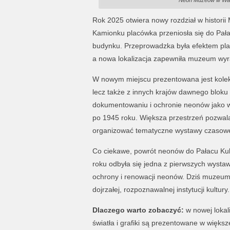
Neon Muzeów w Wars
Rok 2025 otwiera nowy rozdział w histori
Kamionku placówka przeniosła się do Pałac
budynku. Przeprowadzka była efektem plan
a nowa lokalizacja zapewniła muzeum wyr
W nowym miejscu prezentowana jest kolekc
lecz także z innych krajów dawnego blok
dokumentowaniu i ochronie neonów jako wyj
po 1945 roku. Większa przestrzeń pozwal
organizować tematyczne wystawy czasow
Co ciekawe, powrót neonów do Pałacu Kult
roku odbyła się jedna z pierwszych wystaw
ochrony i renowacji neonów. Dziś muzeum,
dojrzałej, rozpoznawalnej instytucji kultury.
Dlaczego warto zobaczyć:
w nowej lokali
światła i grafiki są prezentowane w większe