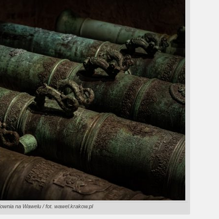
wnia na Wawelu / fot. wawel.krakow.pl