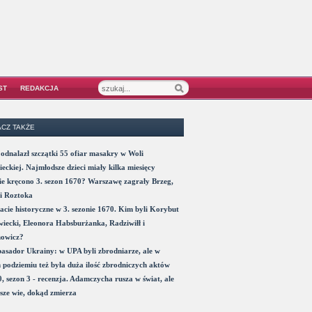
ST
REDAKCJA
CZ TAKŻE
odnalazł szczątki 55 ofiar masakry w Woli
eckiej. Najmłodsze dzieci miały kilka miesięcy
e kręcono 3. sezon 1670? Warszawę zagrały Brzeg,
i Roztoka
acie historyczne w 3. sezonie 1670. Kim byli Korybut
iecki, Eleonora Habsburżanka, Radziwiłł i
nowicz?
sador Ukrainy: w UPA byli zbrodniarze, ale w
 podziemiu też była duża ilość zbrodniczych aktów
, sezon 3 - recenzja. Adamczycha rusza w świat, ale
sze wie, dokąd zmierza