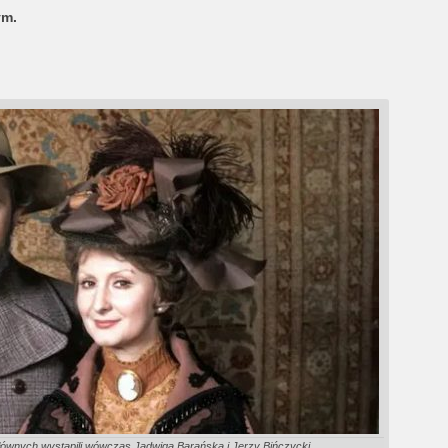
ym.
 głównych wystąpili wówczas Jadwiga Barańska i Jerzy Bińczycki