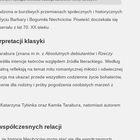
adzona w burzliwych przemianach społecznych i historycznych
życiu Barbary i Bogumiła Niechciców. Powieść doczekała się
serialu z lat 70. XX wieku.
pretacji klasyki
arabura (znana m.in. z
Absolutnych debiutantów
i
Rzeczy
eśliła intencje twórców względem źródła literackiego. Według
alną refleksją na temat mitu romantycznej miłości i odwiecznej
ukcja ma ukazać przede wszystkim codzienne życie bohaterów,
cenie dla rodziny i próby pogodzenia osobistych marzeń z
 Katarzyna Tybinka oraz Kamila Tarabura, natomiast autorem
 współczesnych relacji
 że historia Niechciców może stać się dla współczesnych