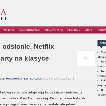
WOJSKO
REKONSTRUKCJE
PUBLICYSTYKA
RECENZJE
VIDEO
PODCA
ZOBA
 odsłonie. Netflix
Małp
arty na klasyce
Michał
Kazi
konstru
Kazi
wyprzed
CZNE
,
WIADOMOŚCI
|
EWA KORZECKA
| 19 STYCZNIA 2026 13:33
Łuki
petycja
Dave
ad nową serialową adaptacją
Noce i dnie
- jednego z
of War 
ry, autorstwa Marii Dąbrowskiej. Produkcja ma trafić do
ace przygotowawcze właśnie zostały oficjalnie