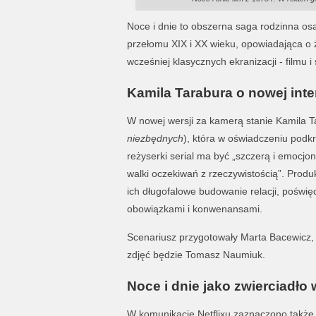
Noce i dnie to obszerna saga rodzinna os
przełomu XIX i XX wieku, opowiadająca o 
wcześniej klasycznych ekranizacji - filmu i 
Kamila Tarabura o nowej inter
W nowej wersji za kamerą stanie Kamila T
niezbędnych
), która w oświadczeniu podkr
reżyserki serial ma być „szczerą i emocjon
walki oczekiwań z rzeczywistością”. Prod
ich długofalowe budowanie relacji, poświę
obowiązkami i konwenansami.
Scenariusz przygotowały Marta Bacewicz,
zdjęć będzie Tomasz Naumiuk.
Noce i dnie jako zwierciadło
W komunikacie Netflixu zaznaczono także,