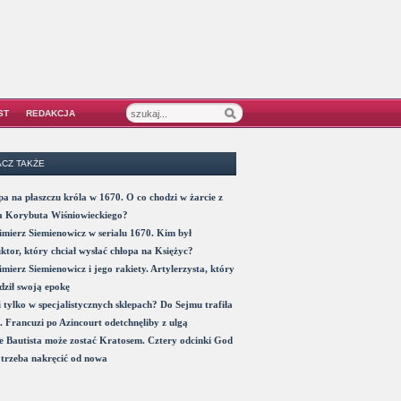
ST
REDAKCJA
CZ TAKŻE
a na płaszczu króla w 1670. O co chodzi w żarcie z
a Korybuta Wiśniowieckiego?
mierz Siemienowicz w serialu 1670. Kim był
ktor, który chciał wysłać chłopa na Księżyc?
mierz Siemienowicz i jego rakiety. Artylerzysta, który
ził swoją epokę
 tylko w specjalistycznych sklepach? Do Sejmu trafiła
. Francuzi po Azincourt odetchnęliby z ulgą
 Bautista może zostać Kratosem. Cztery odcinki God
trzeba nakręcić od nowa