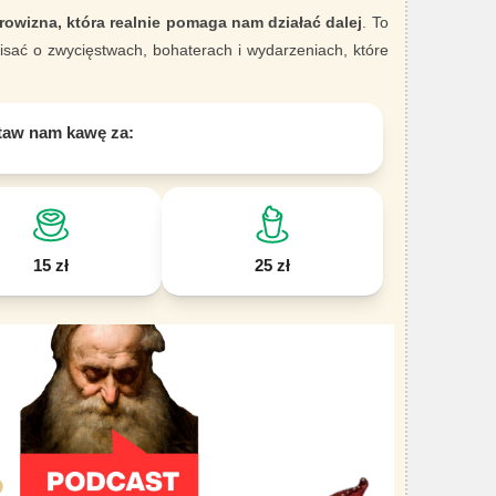
rowizna, która realnie pomaga nam działać dalej
. To
sać o zwycięstwach, bohaterach i wydarzeniach, które
taw nam kawę za:
15 zł
25 zł