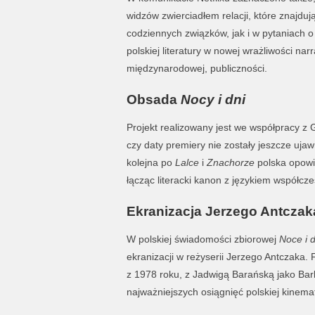
widzów zwierciadłem relacji, które znajdu
codziennych związków, jak i w pytaniach o
polskiej literatury w nowej wrażliwości na
międzynarodowej, publiczności.
Obsada
Nocy i dni
Projekt realizowany jest we współpracy z 
czy daty premiery nie zostały jeszcze uja
kolejna po
Lalce
i
Znachorze
polska opowi
łącząc literacki kanon z językiem współczes
Ekranizacja Jerzego Antczak
W polskiej świadomości zbiorowej
Noce i 
ekranizacji w reżyserii Jerzego Antczaka. 
z 1978 roku, z Jadwigą Barańską jako Barb
najważniejszych osiągnięć polskiej kinema