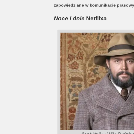
zapowiedziane w komunikacie prasow
Noce i dnie
Netflixa
Noce i dnie film z 1975 r. W rolach