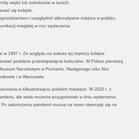
imity wejść lub zwiedzanie w turach,
ewać się kolejek,
yprzedzeniem i uwzględnić alternatywne miejsca w pobliżu,
unikacji miejskiej w noc wydarzenia.
e w 1997 r. Ze względu na sukces tej imprezy kolejne
izować podobne przedsięwzięcia kulturalne. W Polsce pierwszą
 Muzeum Narodowym w Poznaniu. Następnego roku Noc
akowie i w Warszawie.
zowana w kilkudziesięciu polskich miastach. W 2020 r. z
ołana, ale wiele muzeów przygotowało w dniu wydarzenia
. Po zakończeniu pandemii muzea na nowo otworzyły się na