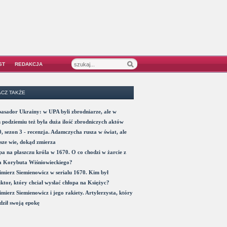
ST
REDAKCJA
CZ TAKŻE
sador Ukrainy: w UPA byli zbrodniarze, ale w
 podziemiu też była duża ilość zbrodniczych aktów
, sezon 3 - recenzja. Adamczycha rusza w świat, ale
sze wie, dokąd zmierza
a na płaszczu króla w 1670. O co chodzi w żarcie z
a Korybuta Wiśniowieckiego?
mierz Siemienowicz w serialu 1670. Kim był
ktor, który chciał wysłać chłopa na Księżyc?
mierz Siemienowicz i jego rakiety. Artylerzysta, który
ził swoją epokę