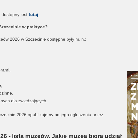
 dostępny jest
tutaj
.
zczecinie w praktyce?
ów 2026 w Szczecinie dostępne były m.in.:
rami,
e,
dzinne,
pnych dla zwiedzających.
ecinie 2026 opublikujemy po jego ogłoszeniu przez
6 - lista muzeów. Jakie muzea biorą udział