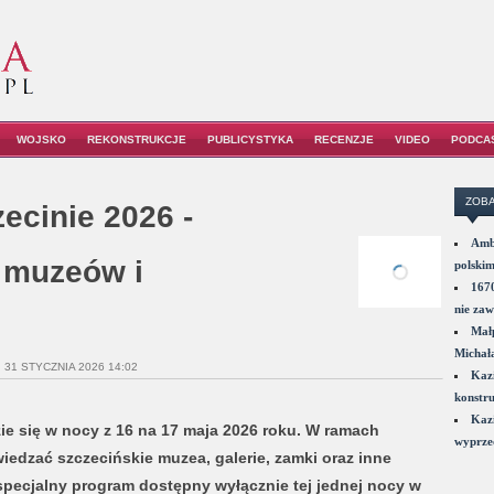
WOJSKO
REKONSTRUKCJE
PUBLICYSTYKA
RECENZJE
VIDEO
PODCA
ZOBA
cinie 2026 -
Amba
a muzeów i
polskim
1670
nie zaw
Małp
Michał
 31 STYCZNIA 2026 14:02
Kazi
konstru
Kazi
e się w nocy z 16 na 17 maja 2026 roku. W ramach
wyprzed
iedzać szczecińskie muzea, galerie, zamki oraz inne
 specjalny program dostępny wyłącznie tej jednej nocy w