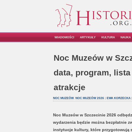
WIADOMOŚCI
ARTYKUŁY
KULTURA
NAUKA
Noc Muzeów w Szcze
data, program, list
atrakcje
NOC MUZEÓW
,
NOC MUZEÓW 2026
|
EWA KORZECKA
|
Noc Muzeów w Szczecinie 2026 odbędzi
wydarzenia będzie można bezpłatnie zw
instytucje kultury, które przygotowują