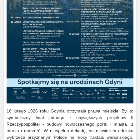
10 lutego 1926 roku Gdynia otrzymała prawa miejskie. Był to
symboliczny finał jednego z największych projektów II
Rzeczypospolitej - budowy nowoczesnego portu i miasta „z
morza i marzeń”. W niespełna dekadę, na niewielkim odcinku
wybrzeża przyznanym Polsce na mocy traktatu wersalskiego,