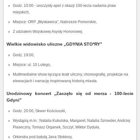
Godz. 10:00 - uroczysty apel z okazji 100-lecia nadania praw
miejskich,
Miejsce: ORP „Błyskawica”, Nabrzeże Pomorskie,
Z udziałem Wojskowej Asysty Honorowej.
Wielkie widowisko uliczne „GDYNIA STO*RY”
Godz. 19:00,
Miejsce: ul. 10 Lutego,
Multimedialne show łączące teatr uliczny, choreografię, projekcje na
elewacjach i narrację inspirowaną historią miasta.
Urodzinowy koncert „Zaczęło się od morza - 100-lecie
Gdyni”
Godz. 20:00, Skwer Kościuszki,
Wystąpią m.in.: Natalia Kukulska, Margaret, Natalia Szroeder, Andrzej
Piaseczny, Tomasz Organek, Szczyl, Wiktor Dyduła,
Orkiestra pod batutą Jana Stokłosy,