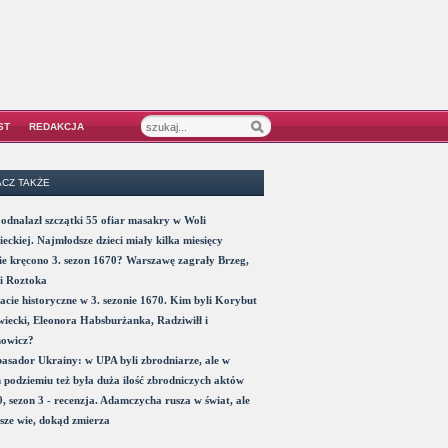
ST
REDAKCJA
CZ TAKŻE
odnalazł szczątki 55 ofiar masakry w Woli
eckiej. Najmłodsze dzieci miały kilka miesięcy
e kręcono 3. sezon 1670? Warszawę zagrały Brzeg,
i Roztoka
acie historyczne w 3. sezonie 1670. Kim byli Korybut
iecki, Eleonora Habsburżanka, Radziwiłł i
nowicz?
sador Ukrainy: w UPA byli zbrodniarze, ale w
 podziemiu też była duża ilość zbrodniczych aktów
, sezon 3 - recenzja. Adamczycha rusza w świat, ale
sze wie, dokąd zmierza