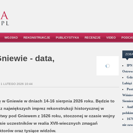
WOJSKO
REKONSTRUKCJE
PUBLICYSTYKA
RECENZJE
VIDEO
PODCA
ZOBA
niewie - data,
IPN 
Ostrowi
Gdzi
Lubiąż 
 1 LUTEGO 2026 10:44
Post
Wiśniow
 w Gniewie w dniach 14-16 sierpnia 2026 roku. Będzie to
Siemie
Amba
z największych imprez rekonstrukcji historycznej w
polskim
bitwy pod Gniewem z 1626 roku, stoczonej w czasie wojny
1670
sie uczestników w realia XVII-wiecznych zmagań
nie zaw
ktorów oraz tysiące widzów.