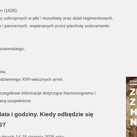
em (1626),
 uzbrojonych w piki i muszkiety oraz dział regimentowych,
h i pancernych, wspieranych przez piechotę autoramentu
oziemskiego,
sta,
dziennego XVII-wiecznych armii.
zczegółowe informacje dotyczące harmonogramu i
aną uzupełnione.
ata i godziny.
Kiedy odbędzie się
6?
 dniach 14-16 sierpnia 2026 roku.