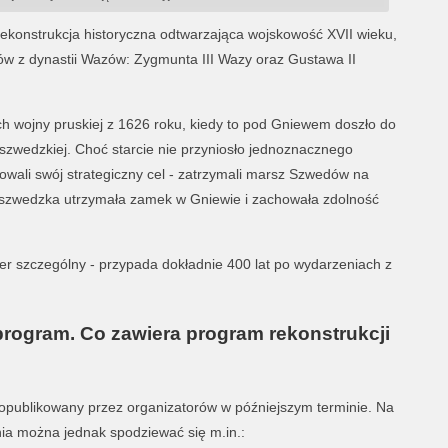
rekonstrukcja historyczna odtwarzająca wojskowość XVII wieku,
ów z dynastii Wazów:
Zygmunta III Wazy
oraz
Gustawa II
ch wojny pruskiej z 1626 roku, kiedy to pod Gniewem doszło do
zwedzkiej. Choć starcie nie przyniosło jednoznacznego
zowali swój strategiczny cel - zatrzymali marsz Szwedów na
a szwedzka utrzymała zamek w Gniewie i zachowała zdolność
r szczególny - przypada dokładnie 400 lat po wydarzeniach z
program. Co zawiera program rekonstrukcji
opublikowany przez organizatorów w późniejszym terminie. Na
ia można jednak spodziewać się m.in.: