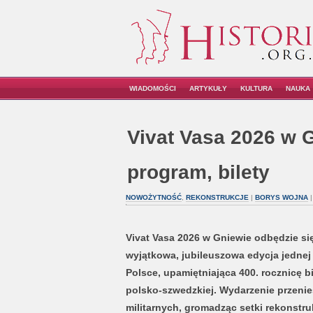
WIADOMOŚCI
ARTYKUŁY
KULTURA
NAUKA
Vivat Vasa 2026 w G
program, bilety
NOWOŻYTNOŚĆ
,
REKONSTRUKCJE
|
BORYS WOJNA
|
Vivat Vasa 2026 w Gniewie odbędzie się
wyjątkowa, jubileuszowa edycja jednej 
Polsce, upamiętniająca 400. rocznicę 
polsko-szwedzkiej. Wydarzenie przenie
militarnych, gromadząc setki rekonstru