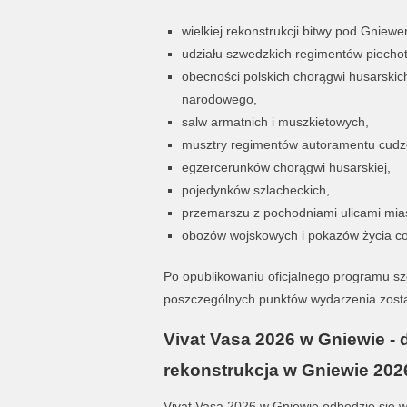
wielkiej rekonstrukcji bitwy pod Gniew
udziału szwedzkich regimentów piechoty
obecności polskich chorągwi husarskic
narodowego,
salw armatnich i muszkietowych,
musztry regimentów autoramentu cudz
egzercerunków chorągwi husarskiej,
pojedynków szlacheckich,
przemarszu z pochodniami ulicami mia
obozów wojskowych i pokazów życia co
Po opublikowaniu oficjalnego programu s
poszczególnych punktów wydarzenia zost
Vivat Vasa 2026 w Gniewie - d
rekonstrukcja w Gniewie 202
Vivat Vasa 2026 w Gniewie odbędzie się w