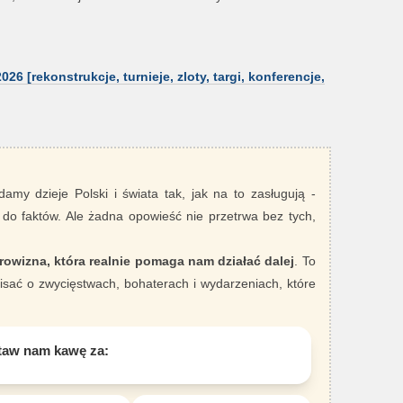
6 [rekonstrukcje, turnieje, zloty, targi, konferencje,
damy dzieje Polski i świata tak, jak na to zasługują -
 do faktów. Ale żadna opowieść nie przetrwa bez tych,
rowizna, która realnie pomaga nam działać dalej
. To
sać o zwycięstwach, bohaterach i wydarzeniach, które
taw nam kawę za: