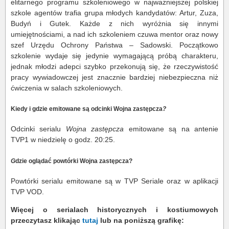
elitarnego programu szkoleniowego w najważniejszej polskiej
szkole agentów trafia grupa młodych kandydatów: Artur, Zuza,
Budyń i Gutek. Każde z nich wyróżnia się innymi
umiejętnościami, a nad ich szkoleniem czuwa mentor oraz nowy
szef Urzędu Ochrony Państwa – Sadowski. Początkowo
szkolenie wydaje się jedynie wymagającą próbą charakteru,
jednak młodzi adepci szybko przekonują się, że rzeczywistość
pracy wywiadowczej jest znacznie bardziej niebezpieczna niż
ćwiczenia w salach szkoleniowych.
Kiedy i gdzie emitowane są odcinki Wojna zastępcza
?
Odcinki serialu
Wojna zastępcza
emitowane są na antenie
TVP1 w niedzielę o godz. 20:25.
G
dzie oglądać powtórki Wojna zastępcza?
Powtórki serialu emitowane są w TVP Seriale oraz w aplikacji
TVP VOD.
Więcej o serialach historycznych i kostiumowych
przeczytasz klikając
tutaj
lub na poniższą grafikę: