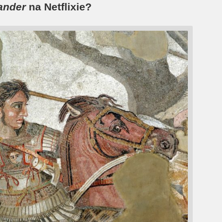
ander
na Netflixie?