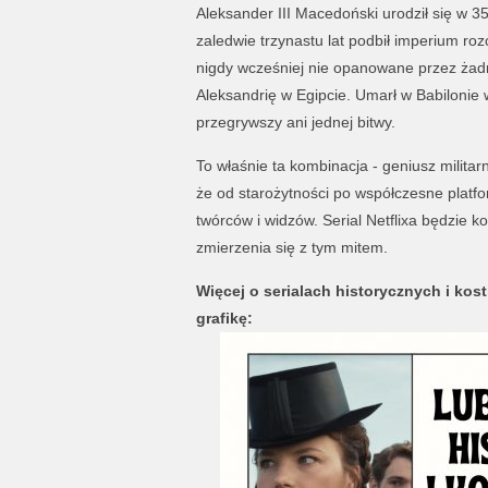
Aleksander III Macedoński urodził się w 35
zaledwie trzynastu lat podbił imperium roz
nigdy wcześniej nie opanowane przez żadn
Aleksandrię w Egipcie. Umarł w Babilonie 
przegrywszy ani jednej bitwy.
To właśnie ta kombinacja - geniusz militar
że od starożytności po współczesne platf
twórców i widzów. Serial Netflixa będzie k
zmierzenia się z tym mitem.
Więcej o serialach historycznych i ko
grafikę: