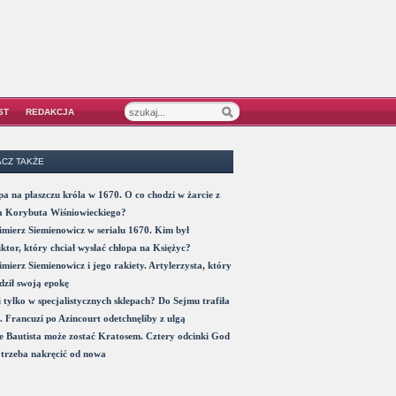
ST
REDAKCJA
CZ TAKŻE
a na płaszczu króla w 1670. O co chodzi w żarcie z
a Korybuta Wiśniowieckiego?
mierz Siemienowicz w serialu 1670. Kim był
ktor, który chciał wysłać chłopa na Księżyc?
mierz Siemienowicz i jego rakiety. Artylerzysta, który
ził swoją epokę
 tylko w specjalistycznych sklepach? Do Sejmu trafiła
. Francuzi po Azincourt odetchnęliby z ulgą
 Bautista może zostać Kratosem. Cztery odcinki God
trzeba nakręcić od nowa