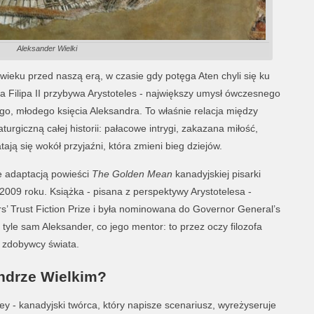
Aleksander Wielki
 wieku przed naszą erą, w czasie gdy potęga Aten chyli się ku
Filipa II przybywa Arystoteles - największy umysł ówczesnego
go, młodego księcia Aleksandra. To właśnie relacja między
urgiczną całej historii: pałacowe intrygi, zakazana miłość,
ają się wokół przyjaźni, która zmieni bieg dziejów.
e adaptacją powieści
The Golden Mean
kanadyjskiej pisarki
009 roku. Książka - pisana z perspektywy Arystotelesa -
s’ Trust Fiction Prize i była nominowana do Governor General’s
 tyle sam Aleksander, co jego mentor: to przez oczy filozofa
 zdobywcy świata.
andrze Wielkim?
y - kanadyjski twórca, który napisze scenariusz, wyreżyseruje