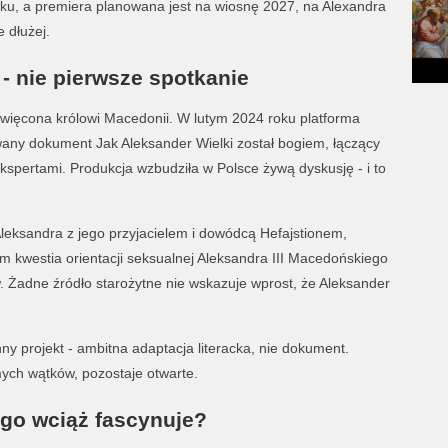
oku, a premiera planowana jest na wiosnę 2027, na Alexandra
 dłużej.
 - nie pierwsze spotkanie
oświęcona królowi Macedonii. W lutym 2024 roku platforma
any dokument Jak Aleksander Wielki został bogiem, łączący
kspertami. Produkcja wzbudziła w Polsce żywą dyskusję - i to
Aleksandra z jego przyjacielem i dowódcą Hefajstionem,
m kwestia orientacji seksualnej Aleksandra III Macedońskiego
 Żadne źródło starożytne nie wskazuje wprost, że Aleksander
nny projekt - ambitna adaptacja literacka, nie dokument.
mych wątków, pozostaje otwarte.
ego wciąż fascynuje?