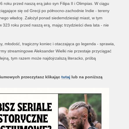
6 roku przed naszą erą jako syn Filipa II i Olimpias. W ciągu
ciągające się od Grecji po północno-zachodnie Indie - tereny
ego władcę. Założył ponad siedemdziesiąt miast, w tym
w 323 roku przed naszą erą, mając trzydzieści dwa lata - nie
ny, młodość, tragiczny koniec i otaczająca go legenda - sprawia,
ormy streamingowe Aleksander Wielki nie przestaje przyciągać
olejną, tym razem może najdojrzalszą literacko, próbą
stiumowych przeczytasz klikając
tutaj
lub na poniższą