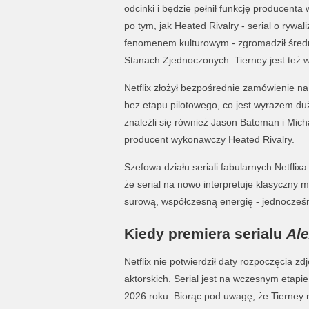
odcinki i będzie pełnił funkcję producen
po tym, jak Heated Rivalry - serial o rywa
fenomenem kulturowym - zgromadził średn
Stanach Zjednoczonych. Tierney jest też w
Netflix złożył bezpośrednie zamówienie na
bez etapu pilotowego, co jest wyrazem d
znaleźli się również Jason Bateman i Mic
producent wykonawczy Heated Rivalry.
Szefowa działu seriali fabularnych Netfli
że serial na nowo interpretuje klasyczny
surową, współczesną energię - jednocześn
Kiedy premiera serialu
Al
Netflix nie potwierdził daty rozpoczęcia z
aktorskich. Serial jest na wczesnym etapi
2026 roku. Biorąc pod uwagę, że Tierney 