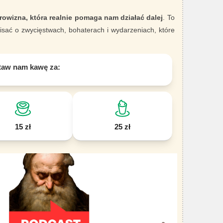
rowizna, która realnie pomaga nam działać dalej
. To
sać o zwycięstwach, bohaterach i wydarzeniach, które
taw nam kawę za:
15 zł
25 zł