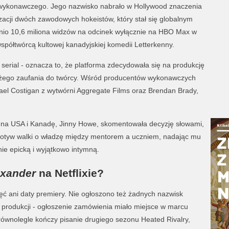
ta wykonawczego. Jego nazwisko nabrało w Hollywood znaczenia
lizacji dwóch zawodowych hokeistów, który stał się globalnym
io 10,6 miliona widzów na odcinek wyłącznie na HBO Max w
spółtwórcą kultowej kanadyjskiej komedii Letterkenny.
 serial - oznacza to, że platforma zdecydowała się na produkcję
użego zaufania do twórcy. Wśród producentów wykonawczych
hael Costigan z wytwórni Aggregate Films oraz Brendan Brady,
xa na USA i Kanadę, Jinny Howe, skomentowała decyzję słowami,
 motyw walki o władzę między mentorem a uczniem, nadając mu
ie epicką i wyjątkowo intymną.
exander
na Netflixie?
djęć ani daty premiery. Nie ogłoszono też żadnych nazwisk
e produkcji - ogłoszenie zamówienia miało miejsce w marcu
równolegle kończy pisanie drugiego sezonu Heated Rivalry,