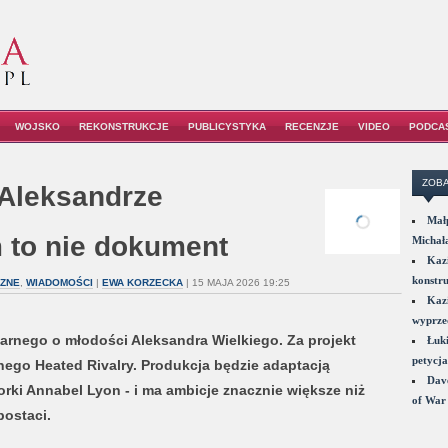
WOJSKO
REKONSTRUKCJE
PUBLICYSTYKA
RECENZJE
VIDEO
PODCA
ZOBA
o Aleksandrze
Małp
 to nie dokument
Michał
Kazi
konstru
CZNE
,
WIADOMOŚCI
|
EWA KORZECKA
| 15 MAJA 2026 19:25
Kazi
wyprzed
ularnego o młodości Aleksandra Wielkiego. Za projekt
Łuki
petycja
ego Heated Rivalry. Produkcja będzie adaptacją
Dave
rki Annabel Lyon - i ma ambicje znacznie większe niż
of War 
postaci.