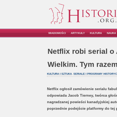
WIADOMOŚCI
ARTYKUŁY
KULTURA
NAUKA
Netflix robi serial 
Wielkim. Tym razem
KULTURA I SZTUKA
,
SERIALE I PROGRAMY HISTORY
Netflix ogłosił zamówienie serialu fab
odpowiada Jacob Tierney, twórca głośn
nagradzanej powieści kanadyjskiej auto
poprzednie podejście platformy do tej 