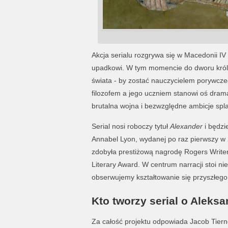
Akcja serialu rozgrywa się w Macedonii IV
upadkowi. W tym momencie do dworu króla 
świata - by zostać nauczycielem porywcze
filozofem a jego uczniem stanowi oś dramat
brutalna wojna i bezwzględne ambicje splat
Serial nosi roboczy tytuł
Alexander
i będzi
Annabel Lyon, wydanej po raz pierwszy w 2
zdobyła prestiżową nagrodę Rogers Writer
Literary Award. W centrum narracji stoi nie
obserwujemy kształtowanie się przyszłego
Kto tworzy serial o Aleks
Za całość projektu odpowiada Jacob Tierne