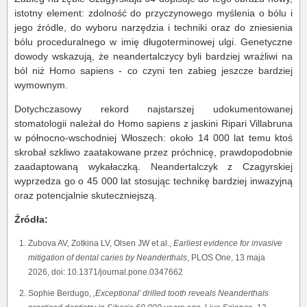
istotny element: zdolność do przyczynowego myślenia o bólu i
jego źródle, do wyboru narzędzia i techniki oraz do zniesienia
bólu proceduralnego w imię długoterminowej ulgi. Genetyczne
dowody wskazują, że neandertalczycy byli bardziej wrażliwi na
ból niż Homo sapiens - co czyni ten zabieg jeszcze bardziej
wymownym.
Dotychczasowy rekord najstarszej udokumentowanej
stomatologii należał do Homo sapiens z jaskini Ripari Villabruna
w północno-wschodniej Włoszech: około 14 000 lat temu ktoś
skrobał szkliwo zaatakowane przez próchnicę, prawdopodobnie
zaadaptowaną wykałaczką. Neandertalczyk z Czagyrskiej
wyprzedza go o 45 000 lat stosując technikę bardziej inwazyjną
oraz potencjalnie skuteczniejszą.
Źródła:
Zubova AV, Zotkina LV, Olsen JW et al.,
Earliest evidence for invasive
mitigation of dental caries by Neanderthals
, PLOS One, 13 maja
2026, doi: 10.1371/journal.pone.0347662
Sophie Berdugo,
‚Exceptional’ drilled tooth reveals Neanderthals