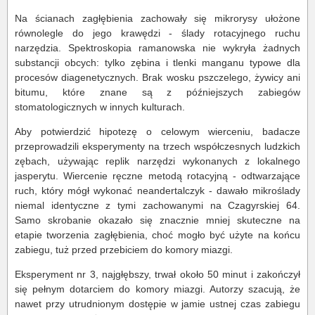
Na ścianach zagłębienia zachowały się mikrorysy ułożone
równolegle do jego krawędzi - ślady rotacyjnego ruchu
narzędzia. Spektroskopia ramanowska nie wykryła żadnych
substancji obcych: tylko zębina i tlenki manganu typowe dla
procesów diagenetycznych. Brak wosku pszczelego, żywicy ani
bitumu, które znane są z późniejszych zabiegów
stomatologicznych w innych kulturach.
Aby potwierdzić hipotezę o celowym wierceniu, badacze
przeprowadzili eksperymenty na trzech współczesnych ludzkich
zębach, używając replik narzędzi wykonanych z lokalnego
jasperytu. Wiercenie ręczne metodą rotacyjną - odtwarzające
ruch, który mógł wykonać neandertalczyk - dawało mikroślady
niemal identyczne z tymi zachowanymi na Czagyrskiej 64.
Samo skrobanie okazało się znacznie mniej skuteczne na
etapie tworzenia zagłębienia, choć mogło być użyte na końcu
zabiegu, tuż przed przebiciem do komory miazgi.
Eksperyment nr 3, najgłębszy, trwał około 50 minut i zakończył
się pełnym dotarciem do komory miazgi. Autorzy szacują, że
nawet przy utrudnionym dostępie w jamie ustnej czas zabiegu