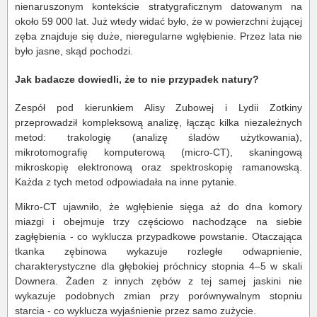
nienaruszonym kontekście stratygraficznym datowanym na
około 59 000 lat. Już wtedy widać było, że w powierzchni żującej
zęba znajduje się duże, nieregularne wgłębienie. Przez lata nie
było jasne, skąd pochodzi.
Jak badacze dowiedli, że to nie przypadek natury?
Zespół pod kierunkiem Alisy Zubowej i Lydii Zotkiny
przeprowadził kompleksową analizę, łącząc kilka niezależnych
metod: trakologię (analizę śladów użytkowania),
mikrotomografię komputerową (micro-CT), skaningową
mikroskopię elektronową oraz spektroskopię ramanowską.
Każda z tych metod odpowiadała na inne pytanie.
Mikro-CT ujawniło, że wgłębienie sięga aż do dna komory
miazgi i obejmuje trzy częściowo nachodzące na siebie
zagłębienia - co wyklucza przypadkowe powstanie. Otaczająca
tkanka zębinowa wykazuje rozległe odwapnienie,
charakterystyczne dla głębokiej próchnicy stopnia 4–5 w skali
Downera. Żaden z innych zębów z tej samej jaskini nie
wykazuje podobnych zmian przy porównywalnym stopniu
starcia - co wyklucza wyjaśnienie przez samo zużycie.