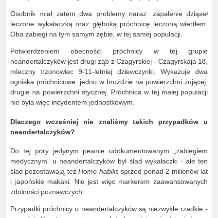
Osobnik miał zatem dwa problemy naraz: zapalenie dziąseł
leczone wykałaczką oraz głęboką próchnicę leczoną wiertłem.
Oba zabiegi na tym samym zębie, w tej samej populacji.
Potwierdzeniem obecności próchnicy w tej grupie
neandertalczyków jest drugi ząb z Czagyrskiej - Czagyrskaja 18,
mleczny trzonowiec 9-11-letniej dziewczynki. Wykazuje dwa
ogniska próchnicowe: jedno w bruździe na powierzchni żującej,
drugie na powierzchni stycznej. Próchnica w tej małej populacji
nie była więc incydentem jednostkowym.
Dlaczego wcześniej nie znaliśmy takich przypadków u
neandertalczyków?
Do tej pory jedynym pewnie udokumentowanym „zabiegiem
medycznym” u neandertalczyków był ślad wykałaczki - ale ten
ślad pozostawiają też
Homo habilis
sprzed ponad 2 milionów lat
i japońskie makaki. Nie jest więc markerem zaawansowanych
zdolności poznawczych.
Przypadki próchnicy u neandertalczyków są niezwykle rzadkie -