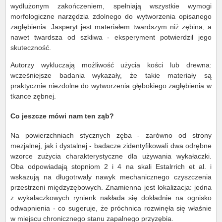
wydłużonym zakończeniem, spełniają wszystkie wymogi
morfologiczne narzędzia zdolnego do wytworzenia opisanego
zagłębienia. Jasperyt jest materiałem twardszym niż zębina, a
nawet twardsza od szkliwa - eksperyment potwierdził jego
skuteczność.
Autorzy wykluczają możliwość użycia kości lub drewna:
wcześniejsze badania wykazały, że takie materiały są
praktycznie niezdolne do wytworzenia głębokiego zagłębienia w
tkance zębnej.
Co jeszcze mówi nam ten ząb?
Na powierzchniach stycznych zęba - zarówno od strony
mezjalnej, jak i dystalnej - badacze zidentyfikowali dwa odrębne
wzorce zużycia charakterystyczne dla używania wykałaczki.
Oba odpowiadają stopniom 2 i 4 na skali Estalrrich et al. i
wskazują na długotrwały nawyk mechanicznego czyszczenia
przestrzeni międzyzębowych. Znamienna jest lokalizacja: jedna
z wykałaczkowych rynienk nakłada się dokładnie na ognisko
odwapnienia - co sugeruje, że próchnica rozwinęła się właśnie
w miejscu chronicznego stanu zapalnego przyzębia.