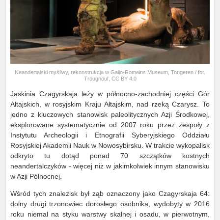
Neandertalski myśliwy, rekonstrukcja w Gallo-Romeins Museum, Tongeren / fot.
Trougnouf, CC BY 4.0
Jaskinia Czagyrskaja leży w północno-zachodniej części Gór
Ałtajskich, w rosyjskim Kraju Ałtajskim, nad rzeką Czarysz. To
jedno z kluczowych stanowisk paleolitycznych Azji Środkowej,
eksplorowane systematycznie od 2007 roku przez zespoły z
Instytutu Archeologii i Etnografii Syberyjskiego Oddziału
Rosyjskiej Akademii Nauk w Nowosybirsku. W trakcie wykopalisk
odkryto tu dotąd ponad 70 szczątków kostnych
neandertalczyków - więcej niż w jakimkolwiek innym stanowisku
w Azji Północnej.
Wśród tych znalezisk był ząb oznaczony jako Czagyrskaja 64:
dolny drugi trzonowiec dorosłego osobnika, wydobyty w 2016
roku niemal na styku warstwy skalnej i osadu, w pierwotnym,