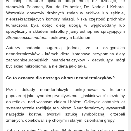
w całej literaturze opisano dotąd mniej niż dziesięć, ze
stanowisk Palomas, Bau de l’Aubesier, De Nadale i Kebara.
Wszystkie dotyczyły drobnych zmian w szkliwie lub zębinie,
nieprzekraczających komory miazgi. Niska częstość próchnicy
tłumaczona była dotąd dietą ubogą w węglowodany lub
specyficznym składem mikroflory jamy ustnej, nie sprzyjającym
Streptococcus mutans
i pokrewnym bakteriom.
Autorzy badania sugerują jednak, że u czagyrskich
neandertalczyków - których dieta izotopowo przypomina diety
zachodnioeuropejskich neandertalczyków - decydujący mógł
być skład mikrobiomu, a nie dieta jako taka.
Co to oznacza dla naszego obrazu neandertalczyków?
Przez dekady neandertalczyk funkcjonował w kulturze
popularnej jako synonim prymitywizmu - „jaskiniowiec” niezdolny
do refleksji nad własnym ciałem i bólem. Odkrycia ostatnich lat
systematycznie rozbijają ten obraz. Neandertalczycy wytwarzali
narzędzia kostne, tworzyli sztukę symboliczną, grzebali
zmarłych, opiekowali się chorymi i starymi członkami grupy.
Zabieg na zębie Czagyrskaja 64 dopisuje do tego obrazu nowy,