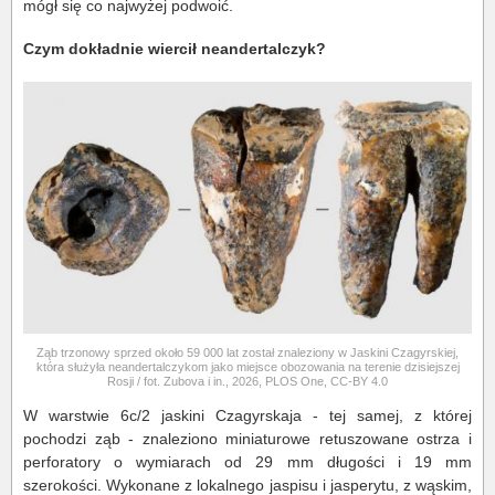
mógł się co najwyżej podwoić.
Czym dokładnie wiercił neandertalczyk?
Ząb trzonowy sprzed około 59 000 lat został znaleziony w Jaskini Czagyrskiej,
która służyła neandertalczykom jako miejsce obozowania na terenie dzisiejszej
Rosji / fot. Zubova i in., 2026, PLOS One, CC-BY 4.0
W warstwie 6c/2 jaskini Czagyrskaja - tej samej, z której
pochodzi ząb - znaleziono miniaturowe retuszowane ostrza i
perforatory o wymiarach od 29 mm długości i 19 mm
szerokości. Wykonane z lokalnego jaspisu i jasperytu, z wąskim,