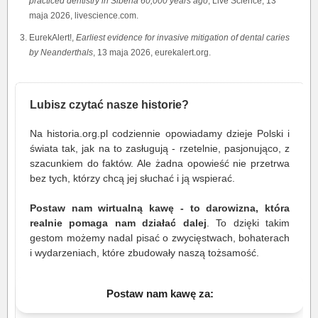
practiced dentistry in Siberia 60,000 years ago
, Live Science, 13
maja 2026, livescience.com.
EurekAlert!,
Earliest evidence for invasive mitigation of dental caries
by Neanderthals
, 13 maja 2026, eurekalert.org.
Lubisz czytać nasze historie?
Na historia.org.pl codziennie opowiadamy dzieje Polski i
świata tak, jak na to zasługują - rzetelnie, pasjonująco, z
szacunkiem do faktów. Ale żadna opowieść nie przetrwa
bez tych, którzy chcą jej słuchać i ją wspierać.
Postaw nam wirtualną kawę - to darowizna, która
realnie pomaga nam działać dalej
. To dzięki takim
gestom możemy nadal pisać o zwycięstwach, bohaterach
i wydarzeniach, które zbudowały naszą tożsamość.
Postaw nam kawę za: