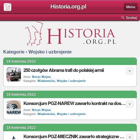
Historia.org.pl
Menu
Szukaj
Kategorie › Wojsko i uzbrojenie
18 kwietnia 2022
250 czołgów Abrams trafi do polskiej armii
Autor:
Borys Wojna
Kategorie:
Wiadomości
,
Wojsko i uzbrojenie
18 kwietnia 2022
Konsorcjum PGZ-NAREW zawarło kontrakt na dostawę elementów zestawów NAREW
Autor:
Borys Wojna
Kategorie:
Wiadomości
,
Wojsko i uzbrojenie
18 kwietnia 2022
Konsorcjum PGZ-MIECZNIK zawarło strategiczne porozumienia. Polska Marynarka Wojenna zyska trzy fregaty