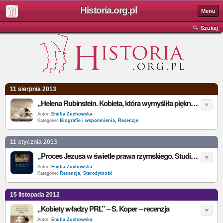
Historia.org.pl
Menu
Szukaj
11 sierpnia 2013
„Helena Rubinstein. Kobieta, która wymyśliła piękno” – M. Fitoussi – recenzja
Autor:
Emilia Żuchowska
Kategorie:
Biografie i wspomnienia
,
Recenzje
11 stycznia 2013
„Proces Jezusa w świetle prawa rzymskiego. Studium prawno-historyczne” – P. Święcicka – recenzja
Autor:
Emilia Żuchowska
Kategorie:
Recenzje
,
Starożytność
15 listopada 2012
„Kobiety władzy PRL” – S. Koper – recenzja
Autor:
Emilia Żuchowska