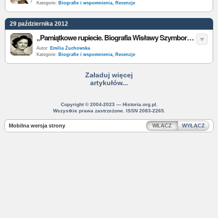
Kategorie:
Biografie i wspomnienia
,
Recenzje
29 października 2012
„Pamiątkowe rupiecie. Biografia Wisławy Szymborskiej” – A. Bikont, J. Szczęsna – recenzja
Autor:
Emilia Żuchowska
Kategorie:
Biografie i wspomnienia
,
Recenzje
Załaduj więcej
artykułów...
Copyright © 2004-2023 — Historia.org.pl.
Wszystkie prawa zastrzeżone. ISSN 2083-2265.
Mobilna wersja strony
WŁĄCZ
WYŁĄCZ