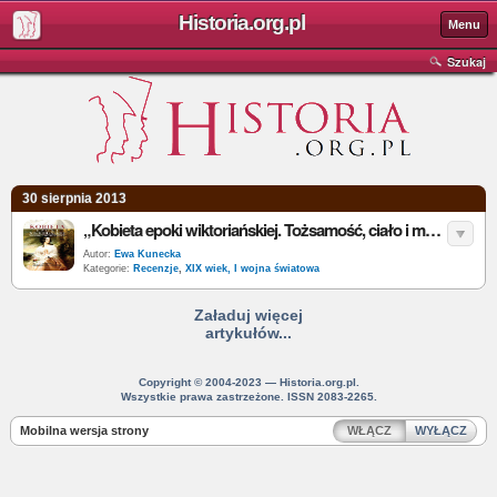
Historia.org.pl
Menu
Szukaj
30 sierpnia 2013
„Kobieta epoki wiktoriańskiej. Tożsamość, ciało i medykalizacja” – A. Gromkowska-Melosik - recenzja
Autor:
Ewa Kunecka
Kategorie:
Recenzje
,
XIX wiek, I wojna światowa
Załaduj więcej
artykułów...
Copyright © 2004-2023 — Historia.org.pl.
Wszystkie prawa zastrzeżone. ISSN 2083-2265.
Mobilna wersja strony
WŁĄCZ
WYŁĄCZ