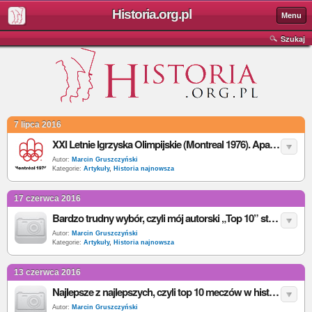
Historia.org.pl
Menu
Szukaj
7 lipca 2016
XXI Letnie Igrzyska Olimpijskie (Montreal 1976). Apartheid kontra Igrzyska Olimpijskie - o tym, jak podziały rasowe i polityka wpłynęły na sportową rywalizację
Autor:
Marcin Gruszczyński
Kategorie:
Artykuły
,
Historia najnowsza
17 czerwca 2016
Bardzo trudny wybór, czyli mój autorski „Top 10” stadionów w historii Euro
Autor:
Marcin Gruszczyński
Kategorie:
Artykuły
,
Historia najnowsza
13 czerwca 2016
Najlepsze z najlepszych, czyli top 10 meczów w historii ME
Autor:
Marcin Gruszczyński