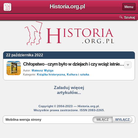
Historia.org.pl
Menu
Szukaj
22 października 2022
Chłopstwo - czym było w dziejach i czy wciąż istnieje? Odpowiada Mateusz Wyżga w książce „Chłopstwo. Historia bez krawata”
Autor:
Mateusz Wyżga
Kategorie:
Książka historyczna
,
Kultura i sztuka
Załaduj więcej
artykułów...
Copyright © 2004-2023 — Historia.org.pl.
Wszystkie prawa zastrzeżone. ISSN 2083-2265.
Mobilna wersja strony
WŁĄCZ
WYŁĄCZ