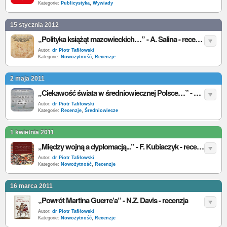
Kategorie:
Publicystyka
,
Wywiady
15 stycznia 2012
„Polityka książąt mazowieckich…” - A. Salina - recenzja
Autor:
dr Piotr Tafiłowski
Kategorie:
Nowożytność
,
Recenzje
2 maja 2011
„Ciekawość świata w średniowiecznej Polsce…” - A. Krawiec - recenzja
Autor:
dr Piotr Tafiłowski
Kategorie:
Recenzje
,
Średniowiecze
1 kwietnia 2011
„Między wojną a dyplomacją...” - F. Kubiaczyk - recenzja
Autor:
dr Piotr Tafiłowski
Kategorie:
Nowożytność
,
Recenzje
16 marca 2011
„Powrót Martina Guerre’a” - N.Z. Davis - recenzja
Autor:
dr Piotr Tafiłowski
Kategorie:
Nowożytność
,
Recenzje