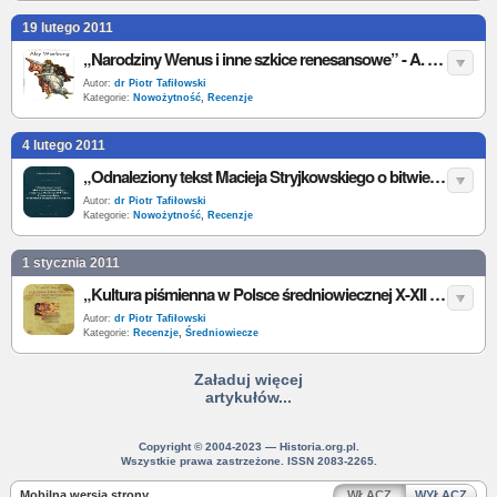
19 lutego 2011
„Narodziny Wenus i inne szkice renesansowe” - A. Warburg - recenzja
Autor:
dr Piotr Tafiłowski
Kategorie:
Nowożytność
,
Recenzje
4 lutego 2011
„Odnaleziony tekst Macieja Stryjkowskiego o bitwie z Moskwą 1564 roku”… - Z. Wojtkowiak - recenzja
Autor:
dr Piotr Tafiłowski
Kategorie:
Nowożytność
,
Recenzje
1 stycznia 2011
„Kultura piśmienna w Polsce średniowiecznej X-XII wiek” - C.K. Święcki - recenzja
Autor:
dr Piotr Tafiłowski
Kategorie:
Recenzje
,
Średniowiecze
Załaduj więcej
artykułów...
Copyright © 2004-2023 — Historia.org.pl.
Wszystkie prawa zastrzeżone. ISSN 2083-2265.
Mobilna wersja strony
WŁĄCZ
WYŁĄCZ