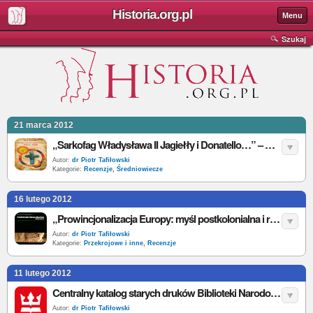
Historia.org.pl
Menu
Szukaj
21 marca 2012
„Sarkofag Władysława II Jagiełły i Donatello…” – A. Boczkowska – recenzja
Autor:
dr Piotr Tafiłowski
Kategorie:
Recenzje
,
Średniowiecze
16 lutego 2012
„Prowincjonalizacja Europy: myśl postkolonialna i różnica historyczna” - D. Chakrabarty - recenzja
Autor:
dr Piotr Tafiłowski
Kategorie:
Przekrojowe i inne
,
Recenzje
11 lutego 2012
Centralny katalog starych druków Biblioteki Narodowej w Warszawie - wywiad
Autor:
dr Piotr Tafiłowski