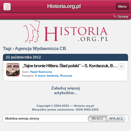
Historia.org.pl
Menu
Szukaj
Tagi › Agencja Wydawnicza CB
22 października 2012
„Tajne bronie Hitlera. Ślad polski” – S. Kordaczuk, B. Wróbel – recenzja
Autor:
Paweł Nastrożny
Kategorie:
II wojna światowa
,
Recenzje
Załaduj więcej
artykułów...
Copyright © 2004-2023 — Historia.org.pl.
Wszystkie prawa zastrzeżone. ISSN 2083-2265.
Mobilna wersja strony
WŁĄCZ
WYŁĄCZ