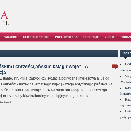
WOJSKO
REKONSTRUKCJE
PUBLICYSTYKA
RECENZJE
VIDEO
PODCA
ZOBA
1670
kim i chrześcijańskim ksiąg dwoje” - A.
nie zaw
zja
Małp
tanie, struktura, zabytki czy sytuacja polityczna interesowała już od
Michał
 i autorów książek na temat tego największego antycznego państwa. O
Kazi
rześcijańskim ksiąg dwoje to rozważania polskiego renesansowego
konstru
 mierze zabytków kulturalnych i religijnych tego okresu.
Kazi
11 11:07
wyprzed
Łuki
petycja