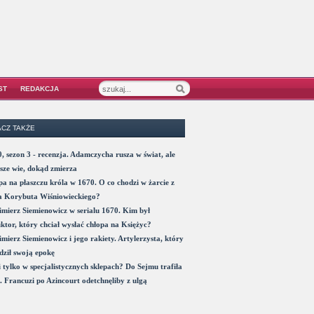
ST
REDAKCJA
CZ TAKŻE
, sezon 3 - recenzja. Adamczycha rusza w świat, ale
sze wie, dokąd zmierza
a na płaszczu króla w 1670. O co chodzi w żarcie z
a Korybuta Wiśniowieckiego?
mierz Siemienowicz w serialu 1670. Kim był
ktor, który chciał wysłać chłopa na Księżyc?
mierz Siemienowicz i jego rakiety. Artylerzysta, który
ził swoją epokę
 tylko w specjalistycznych sklepach? Do Sejmu trafiła
. Francuzi po Azincourt odetchnęliby z ulgą