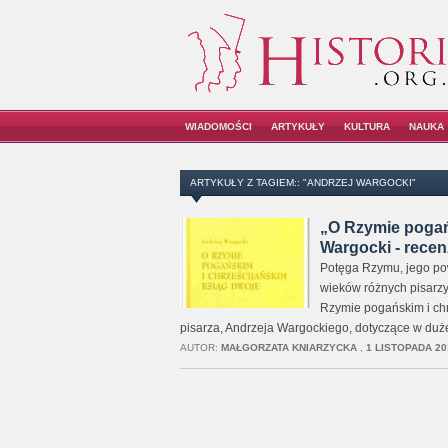
WIADOMOŚCI
ARTYKUŁY
KULTURA
NAUKA
ARTYKUŁY Z TAGIEM:: "ANDRZEJ WARGOCKI"
„O Rzymie pogańs
Wargocki - recen
Potęga Rzymu, jego pows
wieków różnych pisarzy
Rzymie pogańskim i ch
pisarza, Andrzeja Wargockiego, dotyczące w dużej
AUTOR:
MAŁGORZATA KNIARZYCKA
,
1 LISTOPADA 20