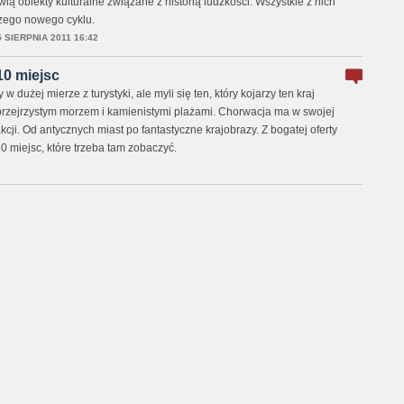
ią obiekty kulturalne związane z historią ludzkości. Wszystkie z nich
zego nowego cyklu.
5 SIERPNIA 2011 16:42
10 miejsc
w dużej mierze z turystyki, ale myli się ten, który kojarzy ten kraj
przejrzystym morzem i kamienistymi plażami. Chorwacja ma w swojej
kcji. Od antycznych miast po fantastyczne krajobrazy. Z bogatej oferty
 miejsc, które trzeba tam zobaczyć.