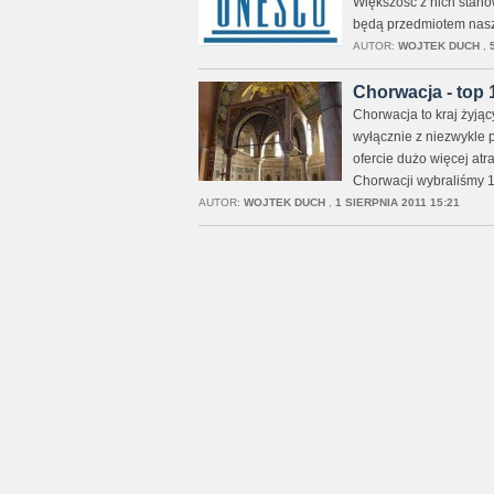
Większość z nich stanow
będą przedmiotem nas
AUTOR:
WOJTEK DUCH
,
Chorwacja - top 
Chorwacja to kraj żyjący 
wyłącznie z niezwykle 
ofercie dużo więcej atra
Chorwacji wybraliśmy 10
AUTOR:
WOJTEK DUCH
,
1 SIERPNIA 2011 15:21