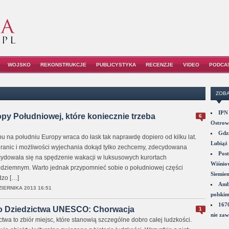
WOJSKO
REKONSTRUKCJE
PUBLICYSTYKA
RECENZJE
VIDEO
PODCA
ZOBA
IPN 
opy Południowej, które koniecznie trzeba
6
Ostrowi
Gdzi
u na południu Europy wraca do łask tak naprawdę dopiero od kilku lat.
Lubiąż 
ranic i możliwości wyjechania dokąd tylko zechcemy, zdecydowana
Post
ydowała się na spędzenie wakacji w luksusowych kurortach
Wiśniow
dziemnym. Warto jednak przypomnieć sobie o południowej części
Siemie
dzo […]
Amba
ZIERNIKA 2013 16:51
polskim
1670
o Dziedzictwa UNESCO: Chorwacja
1
nie zaw
twa to zbiór miejsc, które stanowią szczególne dobro całej ludzkości.