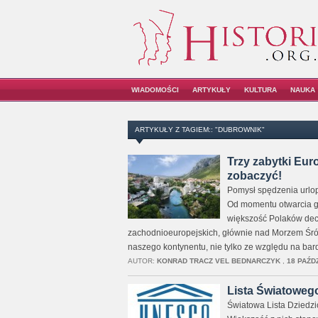
WIADOMOŚCI
ARTYKUŁY
KULTURA
NAUKA
ARTYKUŁY Z TAGIEM:: "DUBROWNIK"
Trzy zabytki Eur
zobaczyć!
Pomysł spędzenia urlop
Od momentu otwarcia g
większość Polaków dec
zachodnioeuropejskich, głównie nad Morzem Śró
naszego kontynentu, nie tylko ze względu na bar
AUTOR:
KONRAD TRACZ VEL BEDNARCZYK
,
18 PAŹD
Lista Światoweg
Światowa Lista Dziedzic