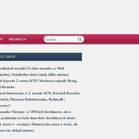
ST
REDAKCJA
CZ TAKŻE
odnalazł szczątki 55 ofiar masakry w Woli
eckiej. Najmłodsze dzieci miały kilka miesięcy
e kręcono 3. sezon 1670? Warszawę zagrały Brzeg,
i Roztoka
acie historyczne w 3. sezonie 1670. Kim byli Korybut
iecki, Eleonora Habsburżanka, Radziwiłł i
nowicz?
sador Ukrainy: w UPA byli zbrodniarze, ale w
 podziemiu też była duża ilość zbrodniczych aktów
, sezon 3 - recenzja. Adamczycha rusza w świat, ale
sze wie, dokąd zmierza