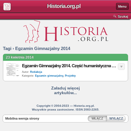
Historia.org.pl
Menu
Szukaj
Tagi › Egzamin Gimnazjalny 2014
23 kwietnia 2014
Egzamin Gimnazjalny 2014. Część humanistyczna historia i WOS - klucz odpowiedzi
Autor:
Redakcja
Kategorie:
Egzamin gimnazjalny
,
Projekty
Załaduj więcej
artykułów...
Copyright © 2004-2023 — Historia.org.pl.
Wszystkie prawa zastrzeżone. ISSN 2083-2265.
Mobilna wersja strony
WŁĄCZ
WYŁĄCZ