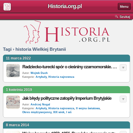
Historia.org.pl
Menu
Szukaj
Tagi › historia Wielkiej Brytanii
11 marca 2022
Radziecko-turecki spór o cieśniny czarnomorskie. W 1946 interweniowały USA i Wielka Brytania
Autor:
Wojtek Duch
Kategorie:
Artykuły
,
Historia najnowsza
1 kwietnia 2019
Jak błędy polityczne zatopiły Imperium Brytyjskie
Autor:
Andrzej Nogal
Kategorie:
Artykuły
,
Historia najnowsza
,
II wojna światowa
,
Okres międzywojenny
,
XIX wiek, I wś
8 marca 2014