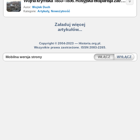
Wojna krymska 1853–1856. Rosyjska ekspansja zatrzymana przez państwa sprzymierzone
Autor:
Wojtek Duch
Kategorie:
Artykuły
,
Nowożytność
Załaduj więcej
artykułów...
Copyright © 2004-2023 — Historia.org.pl.
Wszystkie prawa zastrzeżone. ISSN 2083-2265.
Mobilna wersja strony
WŁĄCZ
WYŁĄCZ