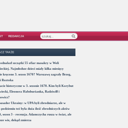
ST
REDAKCJA
CZ TAKŻE
odnalazł szczątki 55 ofiar masakry w Woli
eckiej. Najmłodsze dzieci miały kilka miesięcy
e kręcono 3. sezon 1670? Warszawę zagrały Brzeg,
i Roztoka
acie historyczne w 3. sezonie 1670. Kim byli Korybut
iecki, Eleonora Habsburżanka, Radziwiłł i
nowicz?
sador Ukrainy: w UPA byli zbrodniarze, ale w
 podziemiu też była duża ilość zbrodniczych aktów
, sezon 3 - recenzja. Adamczycha rusza w świat, ale
sze wie, dokąd zmierza