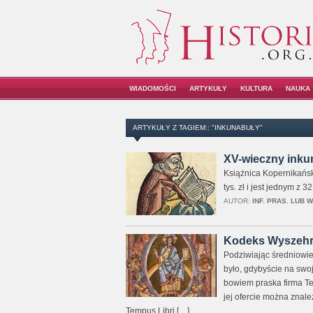
WIADOMOŚCI
ARTYKUŁY
KULTURA
NAUKA
ARTYKUŁY Z TAGIEM:: "INKUNABUŁY"
XV-wieczny inkun
Książnica Kopernikańsk
tys. zł i jest jednym z
AUTOR:
INF. PRAS. LUB 
Kodeks Wyszehra
Podziwiając średniowie
było, gdybyście na swoje
bowiem praska firma Te
jej ofercie można znale
Tempus Libri […]