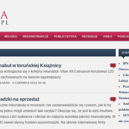
WOJSKO
REKONSTRUKCJE
PUBLICYSTYKA
RECENZJE
VIDEO
PODCA
ZOBA
IPN 
abuł w toruńskiej Książnicy
Ostrowi
a wzbogaciła się o kolejny inkunabuł. Vitae XII Caesarum kosztował 120
Gdzi
 32 zachowanych na świecie egzemplarzy.
Lubiąż 
WŁASNA
,
9 CZERWCA 2016 20:30
Post
Wiśniow
Siemie
dzki na sprzedaż
Amba
czne inkunabuły w muzeach, nie zastanawialiście się czasem, jak to by
polskim
j półce mogli umieścić taki rarytas? Okazuje się, że jest to dziś możliwe,
1670
mpus Libri wytwarza i oferuje do nabycia wysokiej jakości manuskrypty. W
nie zaw
źć nawet słynny Kodeks wyszehradzki. Na stronie internetowej firmy