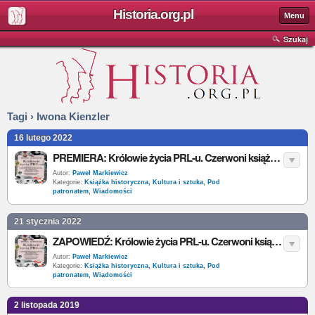
Historia.org.pl
Menu
Szukaj
Tagi › Iwona Kienzler
16 lutego 2022
PREMIERA: Królowie życia PRL-u. Czerwoni książęta, playboye, towarzysze, I. Kienzler
Autor:
Paweł Markiewicz
Kategorie:
Książka historyczna
,
Kultura i sztuka
,
Pod
patronatem
,
Wiadomości
21 stycznia 2022
ZAPOWIEDŹ: Królowie życia PRL-u. Czerwoni książęta, playboye, towarzysze, I. Kienzler
Autor:
Paweł Markiewicz
Kategorie:
Książka historyczna
,
Kultura i sztuka
,
Pod
patronatem
,
Wiadomości
2 listopada 2019