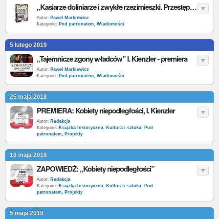
„Kasiarze doliniarze i zwykłe rzezimieszki. Przestępczy półświatek II RP” I. Kienzler - zapowiedź
Autor:
Paweł Markiewicz
Kategorie:
Pod patronatem
,
Wiadomości
5 lutego 2019
„Tajemnicze zgony władców” I. Kienzler - premiera
Autor:
Paweł Markiewicz
Kategorie:
Pod patronatem
,
Wiadomości
25 maja 2018
PREMIERA: Kobiety niepodległości, I. Kienzler
Autor:
Redakcja
Kategorie:
Książka historyczna
,
Kultura i sztuka
,
Pod
patronatem
,
Projekty
18 maja 2018
ZAPOWIEDŹ: „Kobiety niepodległości”
Autor:
Redakcja
Kategorie:
Książka historyczna
,
Kultura i sztuka
,
Pod
patronatem
,
Projekty
5 maja 2018