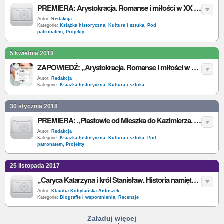
PREMIERA: Arystokracja. Romanse i miłości w XX stuleciu, I. Kienzler
Autor:
Redakcja
Kategorie:
Książka historyczna
,
Kultura i sztuka
,
Pod
patronatem
,
Projekty
5 kwietnia 2018
ZAPOWIEDŹ: „Arystokracja. Romanse i miłości w XX stuleciu”
Autor:
Redakcja
Kategorie:
Książka historyczna
,
Kultura i sztuka
30 stycznia 2018
PREMIERA: „Piastowie od Mieszka do Kazimierza. Miłość i władza”
Autor:
Redakcja
Kategorie:
Książka historyczna
,
Kultura i sztuka
,
Pod
patronatem
,
Projekty
25 listopada 2017
„Caryca Katarzyna i król Stanisław. Historia namiętności” – I. Kienzler – recenzja
Autor:
Klaudia Kobylańska-Antoszek
Kategorie:
Biografie i wspomnienia
,
Recenzje
Załaduj więcej