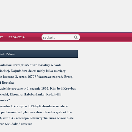
ST
REDAKCJA
CZ TAKŻE
odnalazł szczątki 55 ofiar masakry w Woli
eckiej. Najmłodsze dzieci miały kilka miesięcy
e kręcono 3. sezon 1670? Warszawę zagrały Brzeg,
i Roztoka
acie historyczne w 3. sezonie 1670. Kim byli Korybut
iecki, Eleonora Habsburżanka, Radziwiłł i
nowicz?
sador Ukrainy: w UPA byli zbrodniarze, ale w
 podziemiu też była duża ilość zbrodniczych aktów
, sezon 3 - recenzja. Adamczycha rusza w świat, ale
sze wie, dokąd zmierza