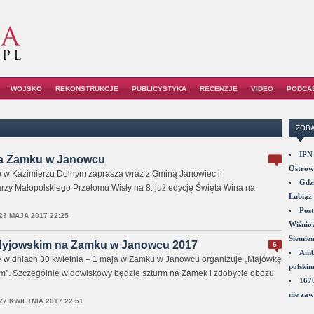
WOJSKO
REKONSTRUKCJE
PUBLICYSTYKA
RECENZJE
VIDEO
PODCA
ZOBA
IPN 
na Zamku w Janowcu
Ostrowi
w Kazimierzu Dolnym zaprasza wraz z Gminą Janowiec i
Gdzi
zy Małopolskiego Przełomu Wisły na 8. już edycję Święta Wina na
Lubiąż 
Post
23 MAJA 2017 22:25
Wiśniow
Siemie
dyjowskim na Zamku w Janowcu 2017
6
Amba
w dniach 30 kwietnia – 1 maja w Zamku w Janowcu organizuje „Majówkę
polskim
”. Szczególnie widowiskowy będzie szturm na Zamek i zdobycie obozu
1670
nie zaw
27 KWIETNIA 2017 22:51