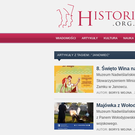
WIADOMOŚCI
ARTYKUŁY
KULTURA
NAUKA
ARTYKUŁY Z TAGIEM:: "JANOWIEC"
8. Święto Wina 
Muzeum Nadwiślańskie 
Stowarzyszeniem Winiar
Zamku w Janowcu.
AUTOR:
BORYS WOJNA
,
Majówka z Woło
Muzeum Nadwiślańskie 
z Panem Wołodyjowskim
wojskowego.
AUTOR:
BORYS WOJNA
,