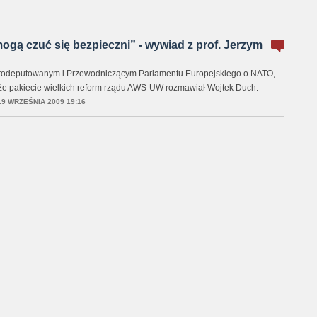
gą czuć się bezpieczni” - wywiad z prof. Jerzym
rodeputowanym i Przewodniczącym Parlamentu Europejskiego o NATO,
akże pakiecie wielkich reform rządu AWS-UW rozmawiał Wojtek Duch.
19 WRZEŚNIA 2009 19:16