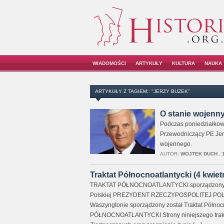
WIADOMOŚCI
ARTYKUŁY
KULTURA
NAUKA
ARTYKUŁY Z TAGIEM:: "JERZY BUZEK"
O stanie wojenn
Podczas poniedziałkow
Przewodniczący PE Jer
wojennego.
AUTOR:
WOJTEK DUCH
,
Traktat Północnoatlantycki (4 kwietn
TRAKTAT PÓŁNOCNOATLANTYCKI sporządzony w Wa
Polskiej PREZYDENT RZECZYPOSPOLITEJ POLSKIE
Waszyngtonie sporządzony został Traktat Północ
PÓŁNOCNOATLANTYCKI Strony niniejszego traktat