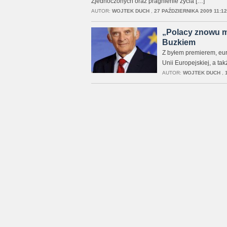
Zjednoczonych oraz pragnienie życia […]
AUTOR:
WOJTEK DUCH
,
27 PAŹDZIERNIKA 2009 11:12
„Polacy znowu mo
Buzkiem
Z byłem premierem, eu
Unii Europejskiej, a t
AUTOR:
WOJTEK DUCH
,