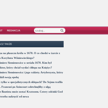
ST
REDAKCJA
CZ TAKŻE
a na płaszczu króla w 1670. O co chodzi w żarcie z
a Korybuta Wiśniowieckiego?
mierz Siemienowicz w serialu 1670. Kim był
ktor, który chciał wysłać chłopa na Księżyc?
mierz Siemienowicz i jego rakiety. Artylerzysta, który
ził swoją epokę
 tylko w specjalistycznych sklepach? Do Sejmu trafiła
. Francuzi po Azincourt odetchnęliby z ulgą
 Bautista może zostać Kratosem. Cztery odcinki God
trzeba nakręcić od nowa