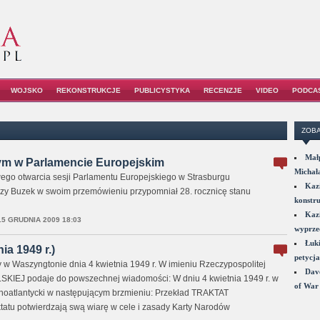
WOJSKO
REKONSTRUKCJE
PUBLICYSTYKA
RECENZJE
VIDEO
PODCA
ZOBA
Małp
ym w Parlamencie Europejskim
Michał
ego otwarcia sesji Parlamentu Europejskiego w Strasburgu
Kazi
zy Buzek w swoim przemówieniu przypomniał 28. rocznicę stanu
konstru
Kazi
15 GRUDNIA 2009 18:03
wyprzed
Łuki
ia 1949 r.)
petycja
szyngtonie dnia 4 kwietnia 1949 r. W imieniu Rzeczypospolitej
Dave
J podaje do powszechnej wiadomości: W dniu 4 kwietnia 1949 r. w
of War 
noatlantycki w następującym brzmieniu: Przekład TRAKTAT
u potwierdzają swą wiarę w cele i zasady Karty Narodów