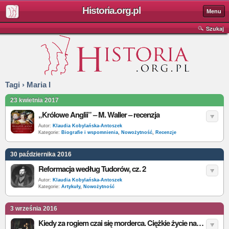
Historia.org.pl
Menu
Szukaj
Tagi › Maria I
23 kwietnia 2017
„Królowe Anglii” – M. Waller – recenzja
Autor:
Klaudia Kobylańska-Antoszek
Kategorie:
Biografie i wspomnienia
,
Nowożytność
,
Recenzje
30 października 2016
Reformacja według Tudorów, cz. 2
Autor:
Klaudia Kobylańska-Antoszek
Kategorie:
Artykuły
,
Nowożytność
3 września 2016
Kiedy za rogiem czai się morderca. Ciężkie życie następców tronu