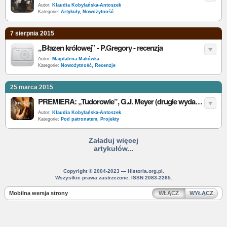
Autor:
Klaudia Kobylańska-Antoszek
Kategorie:
Artykuły
,
Nowożytność
7 sierpnia 2015
„Błazen królowej” - P.Gregory - recenzja
Autor:
Magdalena Makówka
Kategorie:
Nowożytność
,
Recenzje
25 marca 2015
PREMIERA: „Tudorowie”, G.J. Meyer (drugie wydanie)
Autor:
Klaudia Kobylańska-Antoszek
Kategorie:
Pod patronatem
,
Projekty
Załaduj więcej
artykułów...
Copyright © 2004-2023 — Historia.org.pl.
Wszystkie prawa zastrzeżone. ISSN 2083-2265.
Mobilna wersja strony
WŁĄCZ
WYŁĄCZ