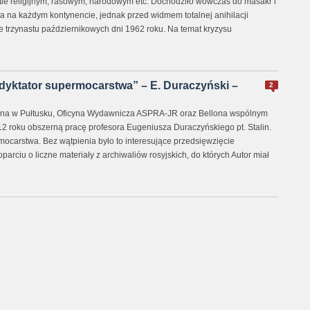
 tle religijnym, rasowym, narodowym etc. Dochodziło wówczas do masakr i
 na każdym kontynencie, jednak przed widmem totalnej anihilacji
cie trzynastu październikowych dni 1962 roku. Na temat kryzysu
i dyktator supermocarstwa” – E. Duraczyński –
2
na w Pułtusku, Oficyna Wydawnicza ASPRA-JR oraz Bellona wspólnym
 roku obszerną pracę profesora Eugeniusza Duraczyńskiego pt. Stalin.
mocarstwa. Bez wątpienia było to interesujące przedsięwzięcie
parciu o liczne materiały z archiwaliów rosyjskich, do których Autor miał