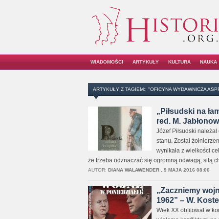
WIADOMOŚCI
ARTYKUŁY
KULTURA
NAUKA
ARTYKUŁY Z TAGIEM:: "OFICYNA WYDAWNICZA ASP
„Piłsudski na ła
red. M. Jabłonow
Józef Piłsudski należa
stanu. Został żołnierze
wynikała z wielkości cel
że trzeba odznaczać się ogromną odwagą, siłą ch
AUTOR:
DIANA WALAWENDER
,
9 MAJA 2016 08:00
„Zaczniemy wojn
1962” – W. Koste
Wiek XX obfitował w ko