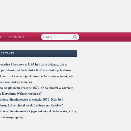
ST
REDAKCJA
CZ TAKŻE
sador Ukrainy: w UPA byli zbrodniarze, ale w
 podziemiu też była duża ilość zbrodniczych aktów
, sezon 3 - recenzja. Adamczycha rusza w świat, ale
sze wie, dokąd zmierza
a na płaszczu króla w 1670. O co chodzi w żarcie z
a Korybuta Wiśniowieckiego?
mierz Siemienowicz w serialu 1670. Kim był
ktor, który chciał wysłać chłopa na Księżyc?
mierz Siemienowicz i jego rakiety. Artylerzysta, który
ził swoją epokę