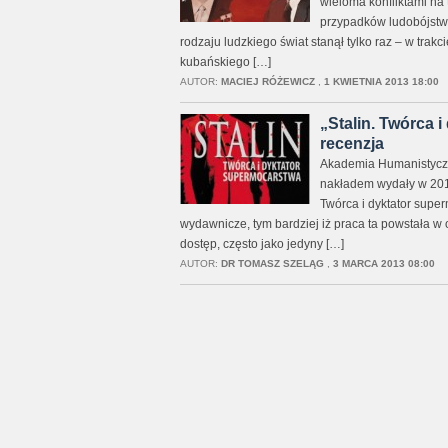
wieloma konfliktami na
przypadków ludobójstwa
rodzaju ludzkiego świat stanął tylko raz – w trak
kubańskiego […]
AUTOR:
MACIEJ RÓŻEWICZ
,
1 KWIETNIA 2013 18:00
„Stalin. Twórca 
recenzja
Akademia Humanistycz
nakładem wydały w 2012
Twórca i dyktator super
wydawnicze, tym bardziej iż praca ta powstała w o
dostęp, często jako jedyny […]
AUTOR:
DR TOMASZ SZELĄG
,
3 MARCA 2013 08:00