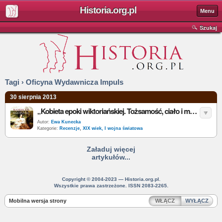
Historia.org.pl
Menu
Szukaj
Tagi › Oficyna Wydawnicza Impuls
30 sierpnia 2013
„Kobieta epoki wiktoriańskiej. Tożsamość, ciało i medykalizacja” – A. Gromkowska-Melosik - recenzja
Autor:
Ewa Kunecka
Kategorie:
Recenzje
,
XIX wiek, I wojna światowa
Załaduj więcej
artykułów...
Copyright © 2004-2023 — Historia.org.pl.
Wszystkie prawa zastrzeżone. ISSN 2083-2265.
Mobilna wersja strony
WŁĄCZ
WYŁĄCZ