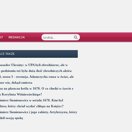
ST
REDAKCJA
CZ TAKŻE
sador Ukrainy: w UPA byli zbrodniarze, ale w
 podziemiu też była duża ilość zbrodniczych aktów
, sezon 3 - recenzja. Adamczycha rusza w świat, ale
sze wie, dokąd zmierza
a na płaszczu króla w 1670. O co chodzi w żarcie z
a Korybuta Wiśniowieckiego?
mierz Siemienowicz w serialu 1670. Kim był
ktor, który chciał wysłać chłopa na Księżyc?
mierz Siemienowicz i jego rakiety. Artylerzysta, który
ził swoją epokę