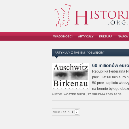
WIADOMOŚCI
ARTYKUŁY
KULTURA
NAUKA
ARTYKUŁY Z TAGIEM:: "OŚWIĘCIM"
60 milionów eur
Republika Federalna N
pięciu lat 60 mln euro 
50 proc. kapitału wiec
na terenie byłego oboz
AUTOR:
WOJTEK DUCH
,
17 GRUDNIA 2009 10:36
Strona 2 z 2
<
1
2