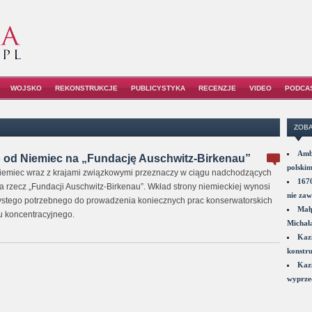
WOJSKO
REKONSTRUKCJE
PUBLICYSTYKA
RECENZJE
VIDEO
PODCA
ZOBA
Amba
o od Niemiec na „Fundację Auschwitz-Birkenau”
polskim
iemiec wraz z krajami związkowymi przeznaczy w ciągu nadchodzących
1670
na rzecz „Fundacji Auschwitz-Birkenau”. Wkład strony niemieckiej wynosi
nie zaw
zystego potrzebnego do prowadzenia koniecznych prac konserwatorskich
Małp
u koncentracyjnego.
Michał
Kazi
konstru
Kazi
wyprzed