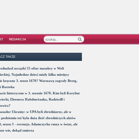
ST
REDAKCJA
CZ TAKŻE
odnalazł szczątki 55 ofiar masakry w Woli
eckiej. Najmłodsze dzieci miały kilka miesięcy
e kręcono 3. sezon 1670? Warszawę zagrały Brzeg,
i Roztoka
acie historyczne w 3. sezonie 1670. Kim byli Korybut
iecki, Eleonora Habsburżanka, Radziwiłł i
nowicz?
sador Ukrainy: w UPA byli zbrodniarze, ale w
 podziemiu też była duża ilość zbrodniczych aktów
, sezon 3 - recenzja. Adamczycha rusza w świat, ale
sze wie, dokąd zmierza