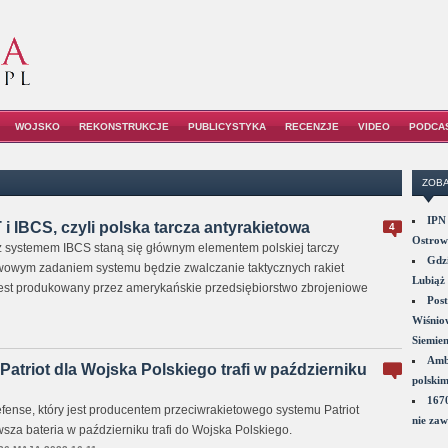
WOJSKO
REKONSTRUKCJE
PUBLICYSTYKA
RECENZJE
VIDEO
PODCA
ZOBA
IPN 
 IBCS, czyli polska tarcza antyrakietowa
4
Ostrowi
 systemem IBCS staną się głównym elementem polskiej tarczy
Gdzi
wowym zadaniem systemu będzie zwalczanie taktycznych rakiet
Lubiąż 
jest produkowany przez amerykańskie przedsiębiorstwo zbrojeniowe
Post
Wiśniow
Siemie
Amba
Patriot dla Wojska Polskiego trafi w październiku
polskim
1670
fense, który jest producentem przeciwrakietowego systemu Patriot
nie zaw
sza bateria w październiku trafi do Wojska Polskiego.