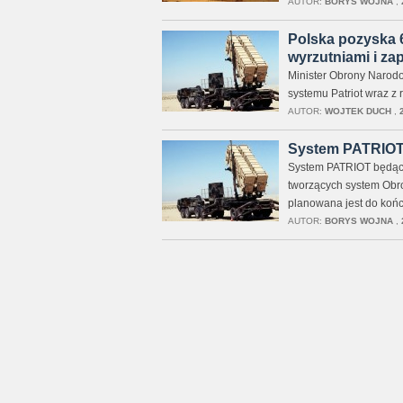
AUTOR:
BORYS WOJNA
,
Polska pozyska 6
wyrzutniami i z
Minister Obrony Narodo
systemu Patriot wraz z
AUTOR:
WOJTEK DUCH
,
System PATRIOT j
System PATRIOT będąc
tworzących system Obro
planowana jest do końc
AUTOR:
BORYS WOJNA
,