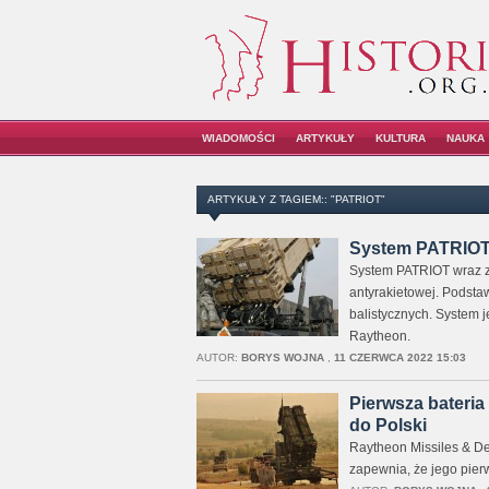
WIADOMOŚCI
ARTYKUŁY
KULTURA
NAUKA
ARTYKUŁY Z TAGIEM:: "PATRIOT"
System PATRIOT i
System PATRIOT wraz z
antyrakietowej. Podsta
balistycznych. System 
Raytheon.
AUTOR:
BORYS WOJNA
,
11 CZERWCA 2022 15:03
Pierwsza bateria 
do Polski
Raytheon Missiles & De
zapewnia, że jego pierw