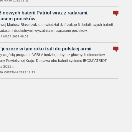
26 MAJA 2022 16:11
 nowych baterii Patriot wraz z radarami,
apasem pocisków
wej Mariusz Błaszczak zapowiedział dziś zakup 6 dodatkowych baterii
 radarami dookólnymi, wyrzutniami i zapasem pocisków.
24 MAJA 2022 08:08
eszcze w tym roku trafi do polskiej armii
y częścią programu WISŁA będzie jednym z głównych elementów
ny Powietrznej Kraju. Dostawa obu baterii systemu IBCS/PATRIOT
a 2022 r.
20 KWIETNIA 2022 16:33