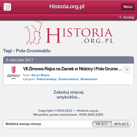
Historia.org.pl
Menu
Szukaj
Tagi › Pola Grunwaldu
5 stycznia 2017
VII Zimowa Rejza na Zamek w Nidzicy i Pola Grunwaldu
Autor:
Borys Wojna
Kategorie:
Rekonstrukcje
,
Średniowiecze
,
Wiadomości
Załaduj więcej
artykułów...
Copyright © 2004-2023 — Historia.org.pl.
Wszystkie prawa zastrzeżone. ISSN 2083-2265.
Mobilna wersja strony
WŁĄCZ
WYŁĄCZ