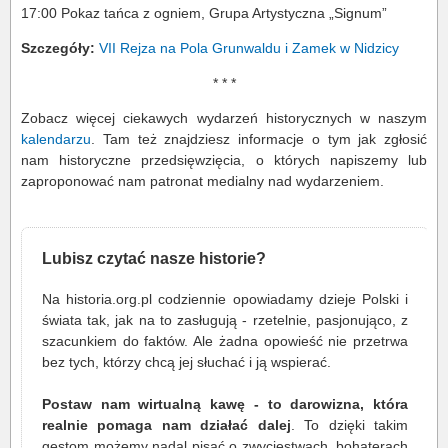
17:00 Pokaz tańca z ogniem, Grupa Artystyczna „Signum”
Szczegóły:
VII Rejza na Pola Grunwaldu i Zamek w Nidzicy
* * *
Zobacz więcej ciekawych wydarzeń historycznych w naszym
kalendarzu
. Tam też znajdziesz informacje o tym jak zgłosić
nam historyczne przedsięwzięcia, o których napiszemy lub
zaproponować nam patronat medialny nad wydarzeniem.
Lubisz czytać nasze historie?
Na historia.org.pl codziennie opowiadamy dzieje Polski i
świata tak, jak na to zasługują - rzetelnie, pasjonująco, z
szacunkiem do faktów. Ale żadna opowieść nie przetrwa
bez tych, którzy chcą jej słuchać i ją wspierać.
Postaw nam wirtualną kawę - to darowizna, która
realnie pomaga nam działać dalej
. To dzięki takim
gestom możemy nadal pisać o zwycięstwach, bohaterach