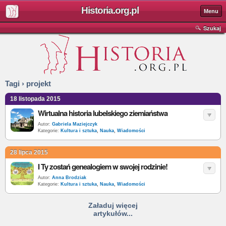
Historia.org.pl
Menu
Szukaj
Tagi › projekt
18 listopada 2015
Wirtualna historia lubelskiego ziemiaństwa
Autor:
Gabriela Maziejczyk
Kategorie:
Kultura i sztuka
,
Nauka
,
Wiadomości
28 lipca 2015
I Ty zostań genealogiem w swojej rodzinie!
Autor:
Anna Brodziak
Kategorie:
Kultura i sztuka
,
Nauka
,
Wiadomości
Załaduj więcej
artykułów...