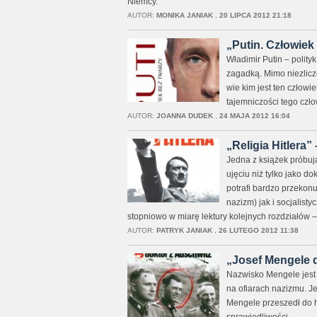
Niemcy.
AUTOR:
MONIKA JANIAK
,
20 LIPCA 2012 21:18
„Putin. Człowiek
Władimir Putin – polity
zagadką. Mimo niezliczo
wie kim jest ten człowie
tajemniczości tego człow
AUTOR:
JOANNA DUDEK
,
24 MAJA 2012 16:04
„Religia Hitlera
Jedna z książek próbują
ujęciu niż tylko jako do
potrafi bardzo przekon
nazizm) jak i socjalist
stopniowo w miarę lektury kolejnych rozdziałów –
AUTOR:
PATRYK JANIAK
,
26 LUTEGO 2012 11:38
„Josef Mengele d
Nazwisko Mengele jes
na ofiarach nazizmu. J
Mengele przeszedł do h