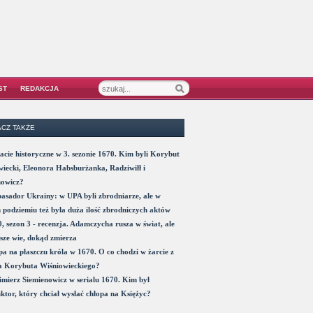
ST
REDAKCJA
CZ TAKŻE
acie historyczne w 3. sezonie 1670. Kim byli Korybut
iecki, Eleonora Habsburżanka, Radziwiłł i
nowicz?
sador Ukrainy: w UPA byli zbrodniarze, ale w
 podziemiu też była duża ilość zbrodniczych aktów
, sezon 3 - recenzja. Adamczycha rusza w świat, ale
sze wie, dokąd zmierza
a na płaszczu króla w 1670. O co chodzi w żarcie z
a Korybuta Wiśniowieckiego?
mierz Siemienowicz w serialu 1670. Kim był
ktor, który chciał wysłać chłopa na Księżyc?