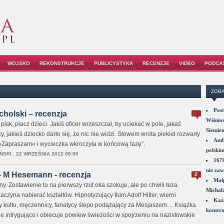
WOJSKO
REKONSTRUKCJE
PUBLICYSTYKA
RECENZJE
VIDEO
PODCA
ZOBA
Post
cholski – recenzja
Wiśniow
, pisk, płacz dzieci. Jakiś oficer wrzeszczał, by uciekać w pole, jakaś
Siemie
 jakieś dziecko darło się, że nic nie widzi. Słowem wrota piekieł rozwarły
Amba
: »Zapraszam« i wycieczka wkroczyła w końcową fazę”.
polskim
ŃSKI
,
22 WRZEŚNIA 2012 09:00
1670
nie zaw
” - M Hesemann - recenzja
2
Małp
ny. Zestawienie to na pierwszy rzut oka szokuje, ale po chwili teza
Michał
yna nabierać kształtów. Hipnotyzujący tłum Adolf Hitler, wierni
Kazi
y kultu, męczennicy, fanatycy ślepo podążający za Mesjaszem… Książka
konstru
e intrygująco i obiecuje powiew świeżości w spojrzeniu na nazistowskie