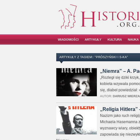
WIADOMOŚCI
ARTYKUŁY
KULTURA
NAUKA
ARTYKUŁY Z TAGIEM:: "PRÓSZYŃSKI I S-KA"
„Niemra” – A. Pa
„Rozległ się dziki krzyk
kobieta wzywała pomocy,
się, diabeł powiedział
AUTOR:
DARIUSZ WIERZA
„Religia Hitlera
Nazizm jako ruch religij
Michaela Hasemanna zacz
wyznawcy wiary, obiekt
zapowiada się niezwykl