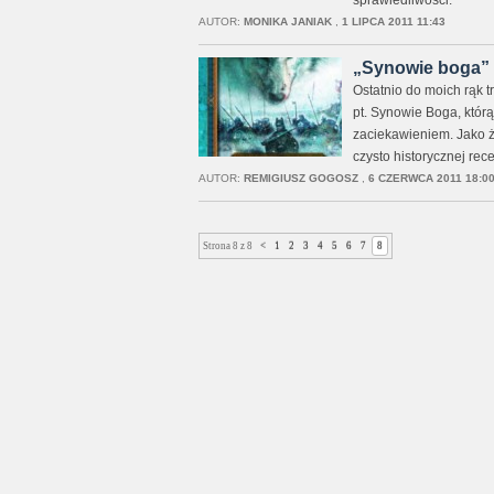
sprawiedliwości.
AUTOR:
MONIKA JANIAK
,
1 LIPCA 2011 11:43
„Synowie boga” -
Ostatnio do moich rąk 
pt. Synowie Boga, którą
zaciekawieniem. Jako że
czysto historycznej rece
AUTOR:
REMIGIUSZ GOGOSZ
,
6 CZERWCA 2011 18:0
Strona 8 z 8
<
1
2
3
4
5
6
7
8