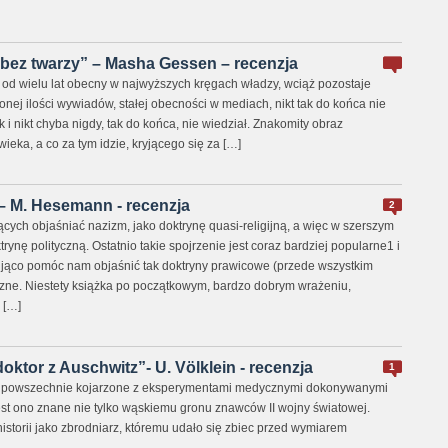
 bez twarzy” – Masha Gessen – recenzja
k od wielu lat obecny w najwyższych kręgach władzy, wciąż pozostaje
nej ilości wywiadów, stałej obecności w mediach, nikt tak do końca nie
k i nikt chyba nigdy, tak do końca, nie wiedział. Znakomity obraz
ieka, a co za tym idzie, kryjącego się za […]
” – M. Hesemann - recenzja
2
cych objaśniać nazizm, jako doktrynę quasi-religijną, a więc w szerszym
ktrynę polityczną. Ostatnio takie spojrzenie jest coraz bardziej popularne1 i
ująco pomóc nam objaśnić tak doktryny prawicowe (przede wszystkim
yczne. Niestety książka po początkowym, bardzo dobrym wrażeniu,
 […]
oktor z Auschwitz”- U. Völklein - recenzja
1
t powszechnie kojarzone z eksperymentami medycznymi dokonywanymi
est ono znane nie tylko wąskiemu gronu znawców II wojny światowej.
istorii jako zbrodniarz, któremu udało się zbiec przed wymiarem