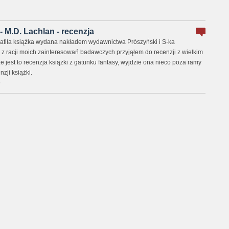
 M.D. Lachlan - recenzja
trafiła książka wydana nakładem wydawnictwa Prószyński i S-ka
 z racji moich zainteresowań badawczych przyjąłem do recenzji z wielkim
 jest to recenzja książki z gatunku fantasy, wyjdzie ona nieco poza ramy
nzji książki.
0