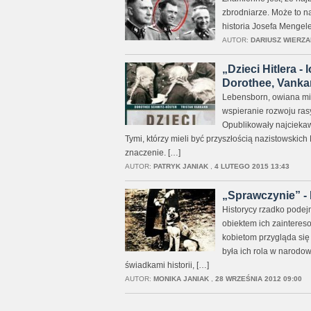
zbrodniarze. Może to n
historia Josefa Mengele
AUTOR:
DARIUSZ WIERZA
„Dzieci Hitlera 
Dorothee, Vankan
Lebensborn, owiana mit
wspieranie rozwoju rasy 
Opublikowały najcieka
Tymi, którzy mieli być przyszłością nazistowskich 
znaczenie. […]
AUTOR:
PATRYK JANIAK
,
4 LUTEGO 2015 13:43
„Sprawczynie” - 
Historycy rzadko podejmu
obiektem ich zainteres
kobietom przygląda się 
była ich rola w narodow
świadkami historii, […]
AUTOR:
MONIKA JANIAK
,
28 WRZEŚNIA 2012 09:00