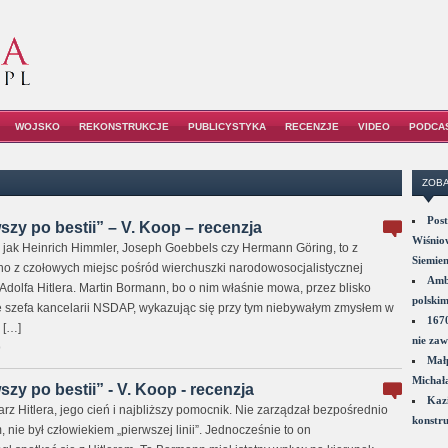
WOJSKO
REKONSTRUKCJE
PUBLICYSTYKA
RECENZJE
VIDEO
PODCA
ZOBA
Post
zy po bestii” – V. Koop – recenzja
Wiśniow
, jak Heinrich Himmler, Joseph Goebbels czy Hermann Gӧring, to z
Siemie
o z czołowych miejsc pośród wierchuszki narodowosocjalistycznej
Amba
Adolfa Hitlera. Martin Bormann, bo o nim właśnie mowa, przez blisko
polskim
cję szefa kancelarii NSDAP, wykazując się przy tym niebywałym zmysłem w
1670
 […]
nie zaw
0
Małp
Michał
zy po bestii” - V. Koop - recenzja
Kazi
rz Hitlera, jego cień i najbliższy pomocnik. Nie zarządzał bezpośrednio
konstru
 nie był człowiekiem „pierwszej linii”. Jednocześnie to on