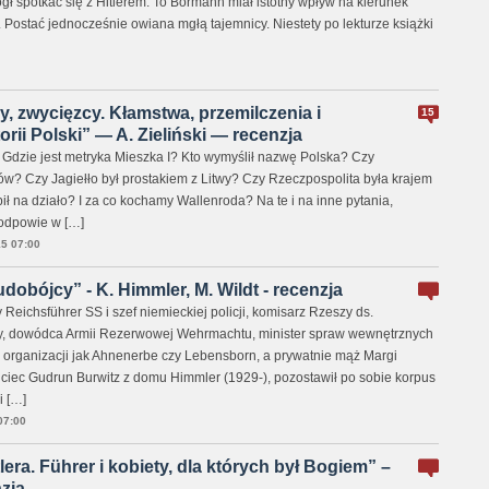
ł spotkać się z Hitlerem. To Bormann miał istotny wpływ na kierunek
 Postać jednocześnie owiana mgłą tajemnicy. Niestety po lekturze książki
y, zwycięzcy. Kłamstwa, przemilczenia i
15
rii Polski” — A. Zieliński — recenzja
? Gdzie jest metryka Mieszka I? Kto wymyślił nazwę Polska? Czy
? Czy Jagiełło był prostakiem z Litwy? Czy Rzeczpospolita była krajem
ił na działo? I za co kochamy Wallenroda? Na te i na inne pytania,
i odpowie w […]
5 07:00
udobójcy” - K. Himmler, M. Wildt - recenzja
 Reichsführer SS i szef niemieckiej policji, komisarz Rzeszy ds.
, dowódca Armii Rezerwowej Wehrmachtu, minister spraw wewnętrznych
ch organizacji jak Ahnenerbe czy Lebensborn, a prywatnie mąż Margi
ciec Gudrun Burwitz z domu Himmler (1929-), pozostawił po sobie korpus
i […]
07:00
era. Führer i kobiety, dla których był Bogiem” –
zja