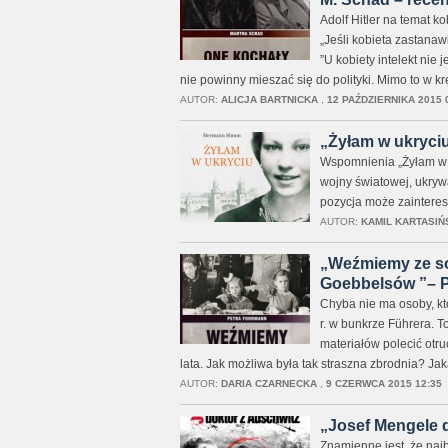
Adolf Hitler na temat k
„Jeśli kobieta zastanaw
”U kobiety intelekt nie 
nie powinny mieszać się do polityki. Mimo to w 
AUTOR:
ALICJA BARTNICKA
,
12 PAŹDZIERNIKA 2015 
„Żyłam w ukryciu
Wspomnienia „Żyłam w u
wojny światowej, ukrywa
pozycja może zainteres
AUTOR:
KAMIL KARTASIŃ
„Weźmiemy ze sob
Goebbelsów ”– P
Chyba nie ma osoby, któ
r. w bunkrze Führera. 
materiałów polecić otru
lata. Jak możliwa była tak straszna zbrodnia? Ja
AUTOR:
DARIA CZARNECKA
,
9 CZERWCA 2015 12:35
„Josef Mengele d
Znamienne jest, że najb