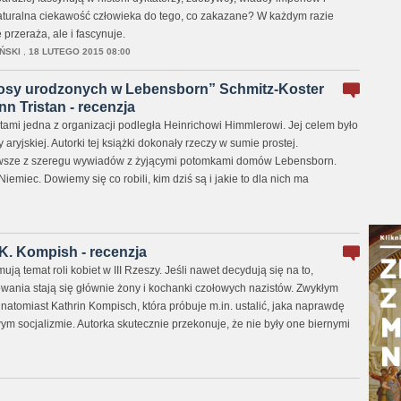
aturalna ciekawość człowieka do tego, co zakazane? W każdym razie
 przeraża, ale i fascynuje.
ŃSKI
,
18 LUTEGO 2015 08:00
- losy urodzonych w Lebensborn” Schmitz-Koster
n Tristan - recenzja
ami jedna z organizacji podległa Heinrichowi Himmlerowi. Jej celem było
aryjskiej. Autorki tej książki dokonały rzeczy w sumie prostej.
wsze z szeregu wywiadów z żyjącymi potomkami domów Lebensborn.
Niemiec. Dowiemy się co robili, kim dziś są i jakie to dla nich ma
K. Kompish - recenzja
ją temat roli kobiet w III Rzeszy. Jeśli nawet decydują się na to,
owania stają się głównie żony i kochanki czołowych nazistów. Zwykłym
natomiast Kathrin Kompisch, która próbuje m.in. ustalić, jaka naprawdę
ym socjalizmie. Autorka skutecznie przekonuje, że nie były one biernymi