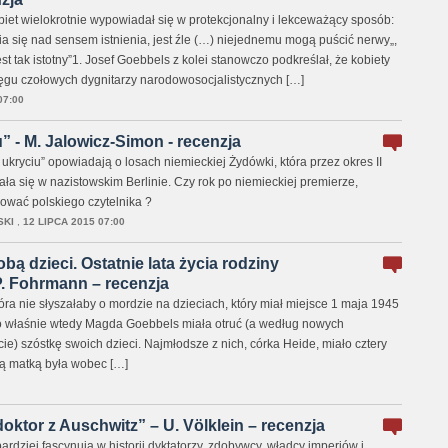
obiet wielokrotnie wypowiadał się w protekcjonalny i lekceważący sposób:
ia się nad sensem istnienia, jest źle (…) niejednemu mogą puścić nerwy„,
jest tak istotny”1. Josef Goebbels z kolei stanowczo podkreślał, że kobiety
kręgu czołowych dygnitarzy narodowosocjalistycznych […]
07:00
” - M. Jalowicz-Simon - recenzja
kryciu” opowiadają o losach niemieckiej Żydówki, która przez okres II
ła się w nazistowskim Berlinie. Czy rok po niemieckiej premierze,
ować polskiego czytelnika ?
SKI
,
12 LIPCA 2015 07:00
ą dzieci. Ostatnie lata życia rodziny
. Fohrmann – recenzja
ra nie słyszałaby o mordzie na dzieciach, który miał miejsce 1 maja 1945
To właśnie wtedy Magda Goebbels miała otruć (a według nowych
cie) szóstkę swoich dzieci. Najmłodsze z nich, córka Heide, miało cztery
ką matką była wobec […]
oktor z Auschwitz” – U. Völklein – recenzja
ardziej fascynują w historii dyktatorzy, zdobywcy, władcy imperiów i