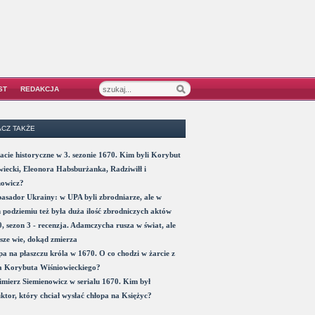
ST
REDAKCJA
CZ TAKŻE
acie historyczne w 3. sezonie 1670. Kim byli Korybut
iecki, Eleonora Habsburżanka, Radziwiłł i
nowicz?
sador Ukrainy: w UPA byli zbrodniarze, ale w
 podziemiu też była duża ilość zbrodniczych aktów
, sezon 3 - recenzja. Adamczycha rusza w świat, ale
sze wie, dokąd zmierza
a na płaszczu króla w 1670. O co chodzi w żarcie z
a Korybuta Wiśniowieckiego?
mierz Siemienowicz w serialu 1670. Kim był
ktor, który chciał wysłać chłopa na Księżyc?