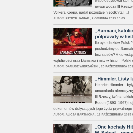
współdecydował kto móg
uwagi wodza III Rzeszy.
Volkera Koopa, nadal pozostaje nieodkryta […]
AUTOR:
PATRYK JANIAK
,
7 GRUDNIA 2015 10:05
„Sarmaci, katolic
półprawdy w histo
Ile było chrztów Polski
pochodzimy od Sarmatów
bez stosów? A kto wstąp
wątpliwości oraz kłamstwa i mity w historii Polsk
AUTOR:
DARIUSZ WIERZAŃSKI
,
20 PAŹDZIERNIKA 201
„Himmler. Listy l
Heinrich Himmler – były
umacniania niemczyzny
III Rzeszy, twórca taki
Boden (1893–1967) i oj
dokumentów dotyczących jego życia prywatnego 
AUTOR:
ALICJA BARTNICKA
,
13 PAŹDZIERNIKA 2015 
„One kochały Hitl
M. Schad – recen