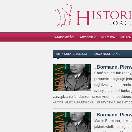
WIADOMOŚCI
ARTYKUŁY
KULTURA
NAUKA
ARTYKUŁY Z TAGIEM:: "PRÓSZYŃSKI I S-KA"
„Bormann. Pierws
Choć nie jest tak znany
pewnością zajmuje jedn
najbliższego otoczenia 
cztery lata pełnił funk
zarządzaniu funduszem przemysłu niemieckiego,
AUTOR:
ALICJA BARTNICKA
,
15 STYCZNIA 2016 07:0
„Bormann. Pierws
Martin Bormann, sekreta
jakimś wielkim urzędem,