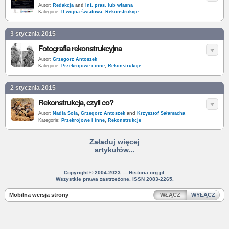
Autor:
Redakcja
and
Inf. pras. lub własna
Kategorie:
II wojna światowa
,
Rekonstrukcje
3 stycznia 2015
Fotografia rekonstrukcyjna
Autor:
Grzegorz Antoszek
Kategorie:
Przekrojowe i inne
,
Rekonstrukcje
2 stycznia 2015
Rekonstrukcja, czyli co?
Autor:
Nadia Sola
,
Grzegorz Antoszek
and
Krzysztof Sałamacha
Kategorie:
Przekrojowe i inne
,
Rekonstrukcje
Załaduj więcej
artykułów...
Copyright © 2004-2023 — Historia.org.pl.
Wszystkie prawa zastrzeżone. ISSN 2083-2265.
Mobilna wersja strony
WŁĄCZ
WYŁĄCZ