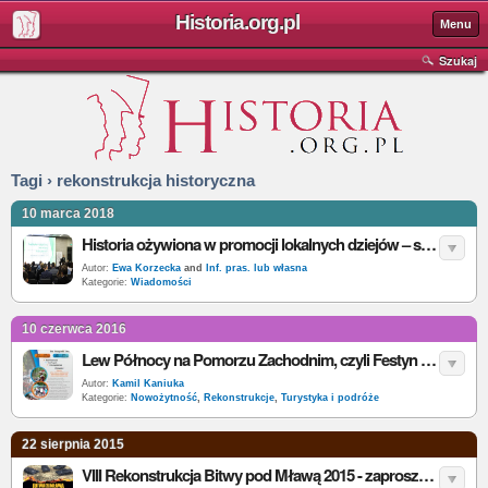
Historia.org.pl
Menu
Szukaj
Tagi › rekonstrukcja historyczna
10 marca 2018
Historia ożywiona w promocji lokalnych dziejów – szkolenie w lubelskim IPN
Autor:
Ewa Korzecka
and
Inf. pras. lub własna
Kategorie:
Wiadomości
10 czerwca 2016
Lew Północy na Pomorzu Zachodnim, czyli Festyn Historyczny „W Krainie Gryfa”
Autor:
Kamil Kaniuka
Kategorie:
Nowożytność
,
Rekonstrukcje
,
Turystyka i podróże
22 sierpnia 2015
VIII Rekonstrukcja Bitwy pod Mławą 2015 - zaproszenie