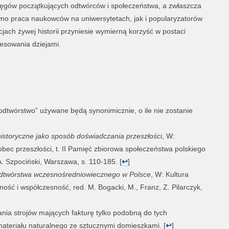
ręgów początkujących odtwórców i społeczeństwa, a zwłaszcza
wno praca naukowców na uniwersytetach, jak i popularyzatorów
cjach żywej historii przyniesie wymierną korzyść w postaci
resowania dziejami.
 „odtwórstwo” używane będą synonimicznie, o ile nie zostanie
istoryczne jako sposób doświadczania przeszłości
, W:
ec przeszłości, t. II Pamięć zbiorowa społeczeństwa polskiego
 A. Szpociński, Warszawa, s. 110-185. [
↩
]
dtwórstwa wczesnośredniowiecznego w Polsce
, W: Kultura
ność i współczesność, red. M. Bogacki, M., Franz, Z. Pilarczyk,
nia strojów mających fakturę tylko podobną do tych
ateriału naturalnego ze sztucznymi domieszkami. [
↩
]