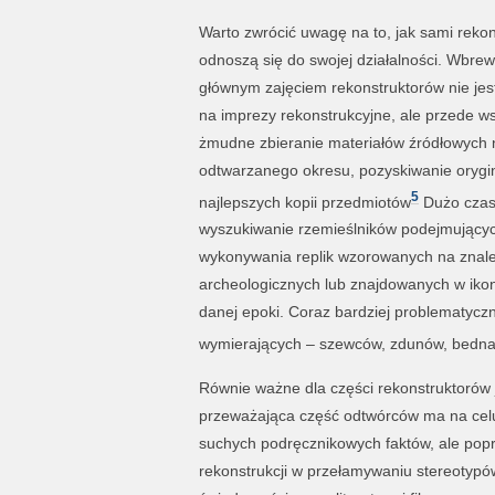
Warto zwrócić uwagę na to, jak sami rekon
odnoszą się do swojej działalności. Wbre
głównym zajęciem rekonstruktorów nie jes
na imprezy rekonstrukcyjne, ale przede w
żmudne zbieranie materiałów źródłowych 
odtwarzanego okresu, pozyskiwanie orygi
5
najlepszych kopii przedmiotów
Dużo czas
wyszukiwanie rzemieślników podejmującyc
wykonywania replik wzorowanych na znal
archeologicznych lub znajdowanych w ikon
danej epoki. Coraz bardziej problematyczn
wymierających – szewców, zdunów, bednar
Równie ważne dla części rekonstruktorów 
przeważająca część odtwórców ma na celu 
suchych podręcznikowych faktów, ale poprze
rekonstrukcji w przełamywaniu stereotypó