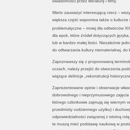
świadomości przez literaturę i filmy.
Warto zauważyć interesującą rzecz – wszys
większa część wspomina także o kulturze
problematyczne – mniej dla odtwórców XIX
dla epok, które źródeł dotyczących języka,
lub w bardzo małej ilości. Niezależnie je
do odtwarzania kultury niematerialnej, do
Zapoznawszy się z proponowaną terminolo
oczach, należy przejść do stworzenia pods
wiążące definicje „rekonstrukcji historyczne
Zaprezentowane opinie i obserwacje własne
dobrowolnego i nieprzymusowego zajęcia (
którego członkowie zajmują się wiernym o
przedmioty codziennego użytku) i duchow
odpowiedzialności związanej z istotną rol
te muszą mieć podstawę naukową w postaci