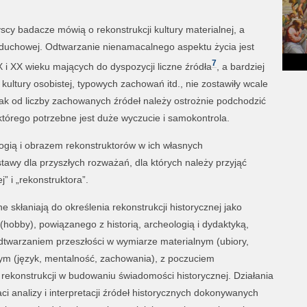
cy badacze mówią o rekonstrukcji kultury materialnej, a
 duchowej. Odtwarzanie nienamacalnego aspektu życia jest
7
 i XX wieku mających do dyspozycji liczne źródła
, a bardziej
 kultury osobistej, typowych zachowań itd., nie zostawiły wcale
dnak od liczby zachowanych źródeł należy ostrożnie podchodzić
 którego potrzebne jest duże wyczucie i samokontrola.
gią i obrazem rekonstruktorów w ich własnych
tawy dla przyszłych rozważań, dla których należy przyjąć
j” i „rekonstruktora”.
 skłaniają do określenia rekonstrukcji historycznej jako
hobby), powiązanego z historią, archeologią i dydaktyką,
dtwarzaniem przeszłości w wymiarze materialnym (ubiory,
ym (język, mentalność, zachowania), z poczuciem
ą rekonstrukcji w budowaniu świadomości historycznej. Działania
 analizy i interpretacji źródeł historycznych dokonywanych