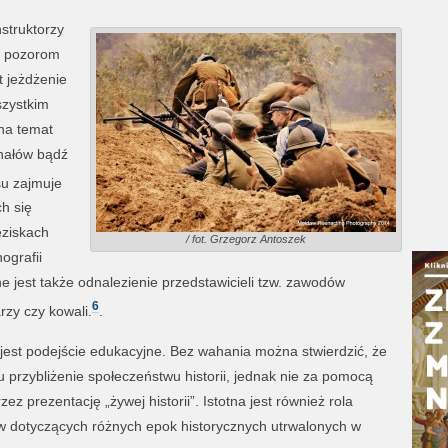
struktorzy
w pozorom
t jeżdżenie
szystkim
na temat
nałów bądź
u zajmuje
h się
eziskach
/ fot. Grzegorz Antoszek
ografii
e jest także odnalezienie przedstawicieli tzw. zawodów
6
zy czy kowali.
.
jest podejście edukacyjne. Bez wahania można stwierdzić, że
przybliżenie społeczeństwu historii, jednak nie za pomocą
z prezentację „żywej historii”. Istotna jest również rola
w dotyczących różnych epok historycznych utrwalonych w