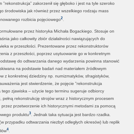
”rekonstrukcja” zakorzenił się głęboko i jest na tyle szeroko
go środowiska jak również przez wszelkiego rodzaju mass
2
onowanego rozbicia pojęciowego
.
sformułowane przez historyka Michała Bogackiego. Stosuje on
aśnia jako całkowity zbiór działalności nawiązujących do
łowieka w przeszłości. Prezentowane przez rekonstruktorów
zenia z przeszłości, poprzez usytuowanie go w konkretnym
 podstawę do odtwarzania danego wydarzenia powinna stanowić
yskiwana na podstawie badań nad materiałem źródłowym
 z konkretnej dziedziny np. numizmatyków, sfragistyków,
ważenia jest stwierdzenie, że pojęcie ”rekonstrukcja
 tego zjawiska – użycie tego terminu sugeruje odbiorcy
i, pełną rekonstrukcję strojów wraz z historycznym procesem
, przez przetworzenie ich historycznymi metodami za pomocą
3
towego produktu
. Jednak taka sytuacja jest bardzo rzadka.
(w przypadku odtwarzania niezbyt odległych okresów) lub replik
4
ałów
.