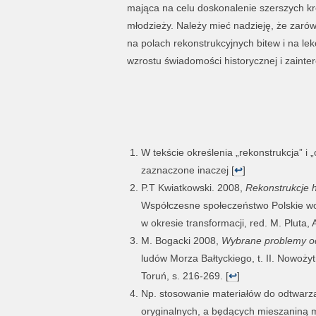
mająca na celu doskonalenie szerszych k
młodzieży. Należy mieć nadzieję, że zaró
na polach rekonstrukcyjnych bitew i na lek
wzrostu świadomości historycznej i zainte
W tekście określenia „rekonstrukcja” i
zaznaczone inaczej [
↩
]
P.T Kwiatkowski. 2008,
Rekonstrukcje h
Współczesne społeczeństwo Polskie wob
w okresie transformacji, red. M. Pluta,
M. Bogacki 2008,
Wybrane problemy o
ludów Morza Bałtyckiego, t. II. Nowożyt
Toruń, s. 216-269. [
↩
]
Np. stosowanie materiałów do odtwarza
oryginalnych, a będących mieszaniną m