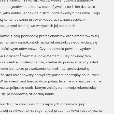
unie z kategorii rekonstruktorów weekendowych amatorów.
ntuzjastów lub aktorów teatru żywej historii. Ich działania
orii jako hobby, jednak na niskim, podstawowym poziomie. Tego
ją kontynuowania pracy w kooperacji z nauczycielami i
azującymi historię we wszystkich jej aspektach.
wskazać z całą pewnością profesjonalistów oraz amatorów w tej
 mechanizmy samokontroli ruchu rekonstrukcyjnego wydają się
cie ilościowym odtwórstwa. Czy orzeczenia powinna wydawać
8
wa Polskiego
wraz z jej dokumentami? Czy powinny tam
za wiedzę i profesjonalizm, chętne do pomagania, czy skład
em jest także prowadzenie kontroli nad „profesjonalnymi
, że ktoś osiągnąwszy najwyższy poziom spocząłby na laurach i
W tej kwestii jest bardzo dużo pytań, lecz nie ma jeszcze na nie
zez współpracę osób, którym zależy na rozwoju rekonstrukcji
 się pełnoprawną dziedziną nauki.
twierdzić, że choć poziom najlepszych rodzimych grup
iatowej czołówce, to niezbędna jest praca naukowa i dydaktyczna