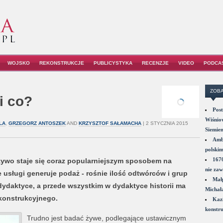
WOJSKO
REKONSTRUKCJE
PUBLICYSTYKA
RECENZJE
VIDEO
PODCA
ZOBA
i co?
Post
Wiśniow
LA
,
GRZEGORZ ANTOSZEK
AND
KRZYSZTOF SAŁAMACHA
| 2 STYCZNIA 2015
Siemie
Amba
polskim
1670
a żywo staje się coraz popularniejszym sposobem na
nie zaw
 usługi generuje podaż - rośnie ilość odtwórców i grup
Małp
dydaktyce, a przede wszystkim w dydaktyce historii ma
Michał
ekonstrukcyjnego.
Kazi
konstru
Trudno jest badać żywe, podlegające ustawicznym