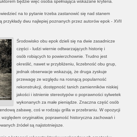
ktorem będzie więc osoba spełniająca wskazane kryteria.
iedzieć na to pytanie trzeba zastanowić się nad stanem
 przykłady dwu najlepiej poznanych przez autorów epok - XVII
Środowisko obu epok dzieli się na dwie zasadnicze
części - ludzi wiernie odtwarzających historię i
osób robiących to powierzchownie. Trudno jest
określić, nawet w przybliżeniu, liczebność obu grup,
jednak obserwacje wskazują, że druga zyskuje
przewagę ze względu na rosnącą popularność
rekonstrukcji, dostępność tanich zamienników niskiej
jakości i istnienie stereotypów o poprawności sylwetek
wykonanych za małe pieniądze. Znaczna część osób
kendową zabawę, coś w rodzaju grilla w przebraniu. W opozycji
plik względem oryginałów, poprawność historyczna zachowań i
anych źródeł są najistotniejsze.