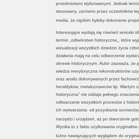
przedmiotami stylizowanymi. Jednak termin 
stosowany, zarówno przez uczestników te
media, że ciężkim byłoby dokonanie prop
Interesujące wydają się również wnioski 
termin „odtwórstwo historyczne„, które wyj
wizualizacji wszystkich dziedzin życia cz
działania mają na celu odtworzenie wydar
okresie historycznym. Autor zauważa, że
wiedza merytoryczna rekonstruktorów uz
oraz analiz dokonywanych przez fachowców
heraldyków, metaloznawców itp. Wartym zau
historyczna” nie oddaje pełnego znaczenia
odtwarzanie wszystkich procesów z histori
ich wytwarzania: od pozyskania surowców
narzędzi i urządzeń, aż po stworzenie go
Wynika to z faktu użytkowania oryginałów 
luźno nawiązujących wyglądem do orygin