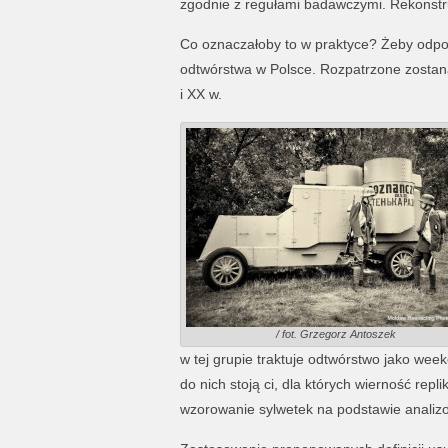
zgodnie z regułami badawczymi. Rekonstru
Co oznaczałoby to w praktyce? Żeby odpow
odtwórstwa w Polsce. Rozpatrzone zostaną
i XX w.
/ fot. Grzegorz Antoszek
w tej grupie traktuje odtwórstwo jako wee
do nich stoją ci, dla których wierność re
wzorowanie sylwetek na podstawie analizow