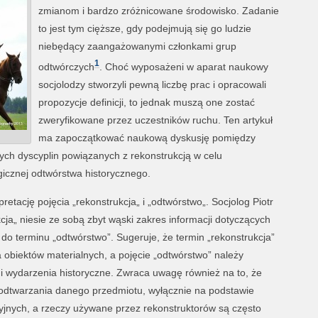
zmianom i bardzo zróżnicowane środowisko. Zadanie
to jest tym cięższe, gdy podejmują się go ludzie
niebędący zaangażowanymi członkami grup
1
odtwórczych
. Choć wyposażeni w aparat naukowy
socjolodzy stworzyli pewną liczbę prac i opracowali
propozycje definicji, to jednak muszą one zostać
zweryfikowane przez uczestników ruchu. Ten artykuł
ma zapoczątkować naukową dyskusję pomiędzy
ych dyscyplin powiązanych z rekonstrukcją w celu
icznej odtwórstwa historycznego.
retację pojęcia „rekonstrukcja„ i „odtwórstwo„. Socjolog Piotr
cja„ niesie ze sobą zbyt wąski zakres informacji dotyczących
 do terminu „odtwórstwo”. Sugeruje, że termin „rekonstrukcja”
a obiektów materialnych, a pojęcie „odtwórstwo” należy
i wydarzenia historyczne. Zwraca uwagę również na to, że
 odtwarzania danego przedmiotu, wyłącznie na podstawie
cyjnych, a rzeczy używane przez rekonstruktorów są często