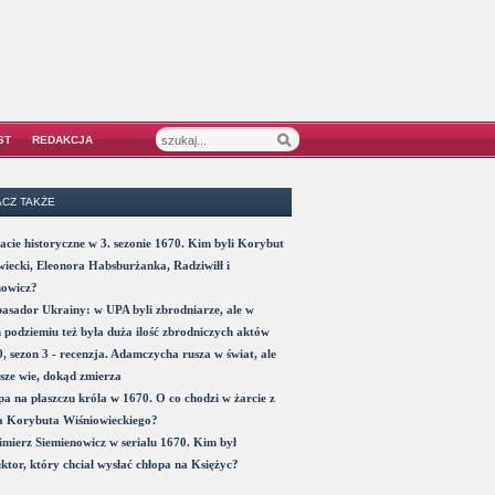
ST
REDAKCJA
CZ TAKŻE
acie historyczne w 3. sezonie 1670. Kim byli Korybut
iecki, Eleonora Habsburżanka, Radziwiłł i
nowicz?
sador Ukrainy: w UPA byli zbrodniarze, ale w
 podziemiu też była duża ilość zbrodniczych aktów
, sezon 3 - recenzja. Adamczycha rusza w świat, ale
sze wie, dokąd zmierza
a na płaszczu króla w 1670. O co chodzi w żarcie z
a Korybuta Wiśniowieckiego?
mierz Siemienowicz w serialu 1670. Kim był
ktor, który chciał wysłać chłopa na Księżyc?