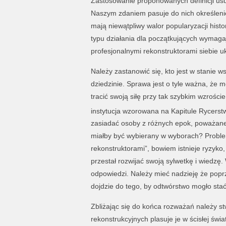
Zastosowanie proponowanych definicji us
Naszym zdaniem pasuje do nich określenie e
mają niewątpliwy walor popularyzacji hist
typu działania dla początkujących wymaga
profesjonalnymi rekonstruktorami siebie uk
Należy zastanowić się, kto jest w stanie 
dziedzinie. Sprawa jest o tyle ważna, że
tracić swoją siłę przy tak szybkim wzroś
instytucja wzorowana na Kapitule Rycerst
zasiadać osoby z różnych epok, poważane 
miałby być wybierany w wyborach? Problem
rekonstruktorami”, bowiem istnieje ryzyko
przestał rozwijać swoją sylwetkę i wiedzę. 
odpowiedzi. Należy mieć nadzieję że popr
dojdzie do tego, by odtwórstwo mogło stać
Zbliżając się do końca rozważań należy s
rekonstrukcyjnych plasuje je w ścisłej św