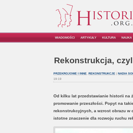
WIADOMOŚCI
ARTYKUŁY
KULTURA
NAUKA
Rekonstrukcja, czyl
PRZEKROJOWE I INNE
,
REKONSTRUKCJE
|
NADIA SO
19:19
Od kilku lat przedstawianie historii n
promowanie przeszłości. Popyt na takie
rekonstrukcyjnych, a wzrost obrazu w 
istotne znaczenie dla rozwoju ruchu r