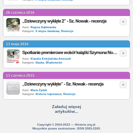
26 czerwca 2016
„Dziewczyny wyklęte 2” - Sz. Nowak - recenzja
Autor:
Regina Dąbkowska
Kategorie:
II wojna światowa
,
Recenzje
13 maja 2016
Spotkanie premierowe wokół książki Szymona Nowaka „Dziewczyny wyklęte 2”
Autor:
Klaudia Kobylańska-Antoszek
Kategorie:
Nauka
,
Wiadomości
13 czerwca 2015
„Dziewczyny wyklęte” - Sz. Nowak - recenzja
Autor:
Marta Żydek
Kategorie:
Historia najnowsza
,
Recenzje
Załaduj więcej
artykułów...
Copyright © 2004-2023 — Historia.org.pl.
Wszystkie prawa zastrzeżone. ISSN 2083-2265.