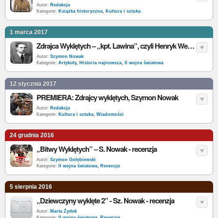
Autor:
Redakcja
Kategorie:
Książka historyczna
,
Kultura i sztuka
1 marca 2017
Zdrajca Wyklętych – „kpt. Lawina”, czyli Henryk Wendrowski
Autor:
Szymon Nowak
Kategorie:
Artykuły
,
Historia najnowsza
,
II wojna światowa
12 stycznia 2017
PREMIERA: Zdrajcy wyklętych, Szymon Nowak
Autor:
Redakcja
Kategorie:
Kultura i sztuka
,
Wiadomości
24 grudnia 2016
„Bitwy Wyklętych” – S. Nowak - recenzja
Autor:
Szymon Gołębiewski
Kategorie:
II wojna światowa
,
Recenzje
5 sierpnia 2016
„Dziewczyny wyklęte 2” - Sz. Nowak - recenzja
Autor:
Marta Żydek
Kategorie:
II wojna światowa
,
Recenzje