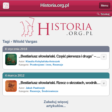
Historia.org.pl
Menu
Szukaj
Tagi › Witold Vargas
8 stycznia 2018
„Bestiariusz słowiański. Część pierwsza i druga” – W. Vargas, P. Zych – recenzja
Autor:
Klaudia Kobylańska-Antoszek
Kategorie:
Przekrojowe i inne
,
Recenzje
4 marca 2012
„Bestiariusz słowiański. Rzecz o skrzatach, wodnikach i rusałkach” – P. Zych, W. Vargas – recenzja
Autor:
Jakub Pawłowski
Kategorie:
Recenzje
,
Średniowiecze
Załaduj więcej
artykułów...