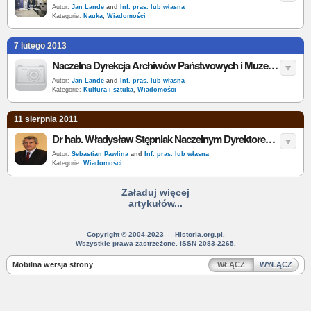
Autor:
Jan Lande
and
Inf. pras. lub własna
Kategorie:
Nauka
,
Wiadomości
7 lutego 2013
Naczelna Dyrekcja Archiwów Państwowych i Muzeum Historii Żydów Polskich zawarły porozumienie o współpracy
Autor:
Jan Lande
and
Inf. pras. lub własna
Kategorie:
Kultura i sztuka
,
Wiadomości
11 sierpnia 2011
Dr hab. Władysław Stępniak Naczelnym Dyrektorem Archiwów Państwowych
Autor:
Sebastian Pawlina
and
Inf. pras. lub własna
Kategorie:
Wiadomości
Załaduj więcej
artykułów...
Copyright © 2004-2023 — Historia.org.pl.
Wszystkie prawa zastrzeżone. ISSN 2083-2265.
Mobilna wersja strony
WŁĄCZ
WYŁĄCZ