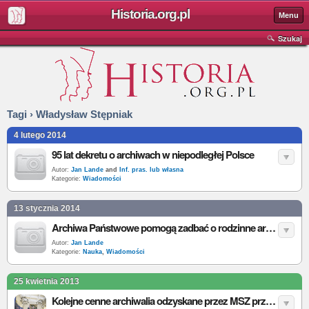
Historia.org.pl
Menu
Szukaj
Tagi › Władysław Stępniak
4 lutego 2014
95 lat dekretu o archiwach w niepodległej Polsce
Autor:
Jan Lande
and
Inf. pras. lub własna
Kategorie:
Wiadomości
13 stycznia 2014
Archiwa Państwowe pomogą zadbać o rodzinne archiwa
Autor:
Jan Lande
Kategorie:
Nauka
,
Wiadomości
25 kwietnia 2013
Kolejne cenne archiwalia odzyskane przez MSZ przekazane do Archiwum Akt Nowych