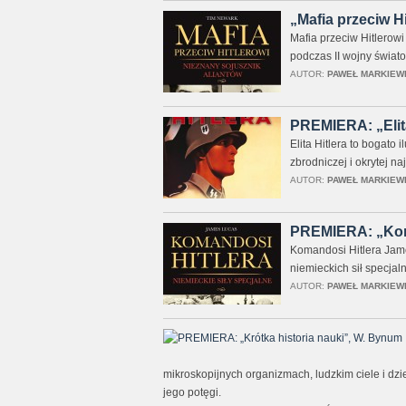
„Mafia przeciw Hi
Mafia przeciw Hitlerowi
podczas II wojny świato
AUTOR:
PAWEŁ MARKIEW
PREMIERA: „Elita
Elita Hitlera to bogato
zbrodniczej i okrytej na
AUTOR:
PAWEŁ MARKIEW
PREMIERA: „Koma
Komandosi Hitlera Jame
niemieckich sił specjal
AUTOR:
PAWEŁ MARKIEW
mikroskopijnych organizmach, ludzkim ciele i dz
jego potęgi.