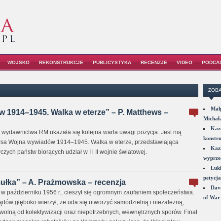
WOJSKO
REKONSTRUKCJE
PUBLICYSTYKA
RECENZJE
VIDEO
PODCA
ZOBA
Małp
 1914‒1945. Walka w eterze” – P. Matthews –
Michał
Kazi
ii” wydawnictwa RM ukazała się kolejna warta uwagi pozycja. Jest nią
konstru
wsa Wojna wywiadów 1914‒1945. Walka w eterze, przedstawiająca
Kazi
ych państw biorących udział w I i II wojnie światowej.
wyprzed
Łuki
petycja
łka” – A. Prażmowska – recenzja
Dave
 październiku 1956 r., cieszył się ogromnym zaufaniem społeczeństwa.
of War 
ządów głęboko wierzył, że uda się utworzyć samodzielną i niezależną,
wolną od kolektywizacji oraz niepotrzebnych, wewnętrznych sporów. Finał