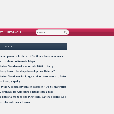
ST
REDAKCJA
CZ TAKŻE
a na płaszczu króla w 1670. O co chodzi w żarcie z
a Korybuta Wiśniowieckiego?
mierz Siemienowicz w serialu 1670. Kim był
ktor, który chciał wysłać chłopa na Księżyc?
mierz Siemienowicz i jego rakiety. Artylerzysta, który
ził swoją epokę
 tylko w specjalistycznych sklepach? Do Sejmu trafiła
. Francuzi po Azincourt odetchnęliby z ulgą
 Bautista może zostać Kratosem. Cztery odcinki God
trzeba nakręcić od nowa