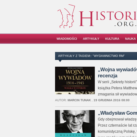
WIADOMOŚCI
ARTYKUŁY
KULTURA
NAUKA
ARTYKUŁY Z TAGIEM:: "WYDAWNICTWO RM"
„Wojna wywiadów
recenzja
W serii „Sekrety histor
książka Petera Matthe
zmagania sił wywiadowcz
AUTOR:
MARCIN TUNAK
,
19 GRUDNIA 2016 08:00
„Władysław Gomu
Gdy obejmował władzę w
Przez czternaście lat r
komunistyczną Polskę, 