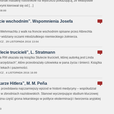
 jednak masakrę robotników na Wybrzeżu pokazującą, że Władysław
rymi kierował się od […]
08:00
ncie wschodnim”. Wspomnienia Josefa
Wehrmachtu z walk na froncie wschodnim spisane przez Albrechta
 widziany oczami młodziutkiego niemieckiego żołnierza.
ICZ
,
29 LISTOPADA 2016 13:04
cie trucicieli”, L. Stratmann
 ukazała się książka Stulecie trucicieli, której autorką jest Linda
arzędziach”, które przeobrażały człowieka w pana życia i śmierci. Książka
 lekach i pazerności.
ICZ
,
4 LISTOPADA 2016 16:00
ze Hitlera”, M. M. Peña
 przedstawia najczarniejszy epizod w historii medycyny – współudział
y w zbrodniach nazistowskich. Stanowi wyczerpujące studium kluczowej
zna część grona lekarskiego w polityce eksterminacji i tworzenia aryjskiej
3