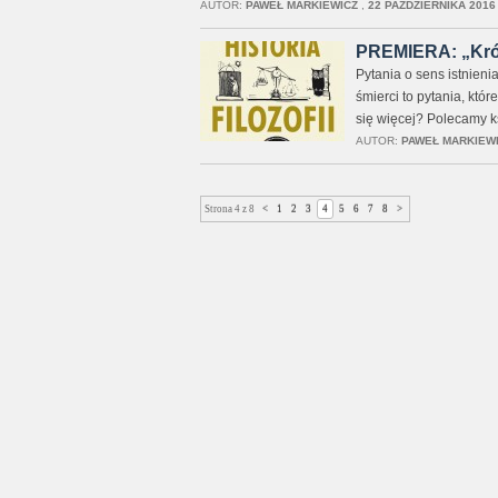
AUTOR:
PAWEŁ MARKIEWICZ
,
22 PAŹDZIERNIKA 2016 
PREMIERA: „Krótk
Pytania o sens istnienia
śmierci to pytania, któ
się więcej? Polecamy ksi
AUTOR:
PAWEŁ MARKIEW
Strona 4 z 8
<
1
2
3
4
5
6
7
8
>