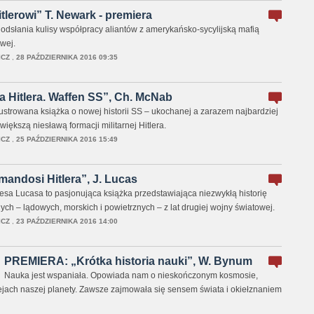
tlerowi” T. Newark - premiera
 odsłania kulisy współpracy aliantów z amerykańsko-sycylijską mafią
wej.
ICZ
,
28 PAŹDZIERNIKA 2016 09:35
 Hitlera. Waffen SS”, Ch. McNab
 ilustrowana książka o nowej historii SS – ukochanej a zarazem najbardziej
jwiększą niesławą formacji militarnej Hitlera.
ICZ
,
25 PAŹDZIERNIKA 2016 15:49
ndosi Hitlera”, J. Lucas
sa Lucasa to pasjonująca książka przedstawiająca niezwykłą historię
nych – lądowych, morskich i powietrznych – z lat drugiej wojny światowej.
ICZ
,
23 PAŹDZIERNIKA 2016 14:00
PREMIERA: „Krótka historia nauki”, W. Bynum
Nauka jest wspaniała. Opowiada nam o nieskończonym kosmosie,
iejach naszej planety. Zawsze zajmowała się sensem świata i okiełznaniem