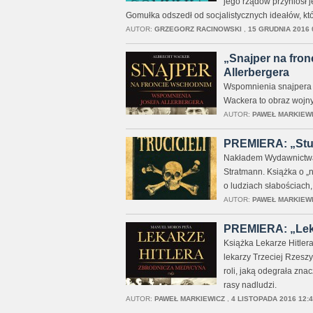
jego rządów przyniósł
Gomułka odszedł od socjalistycznych ideałów, któ
AUTOR:
GRZEGORZ RACINOWSKI
,
15 GRUDNIA 2016 
„Snajper na fro
Allerbergera
Wspomnienia snajpera 
Wackera to obraz wojny
AUTOR:
PAWEŁ MARKIEW
PREMIERA: „Stule
Nakładem Wydawnictwa RM
Stratmann. Książka o „n
o ludziach słabościach,
AUTOR:
PAWEŁ MARKIEW
PREMIERA: „Lekar
Książka Lekarze Hitlera
lekarzy Trzeciej Rzesz
roli, jaką odegrała znac
rasy nadludzi.
AUTOR:
PAWEŁ MARKIEWICZ
,
4 LISTOPADA 2016 12:4