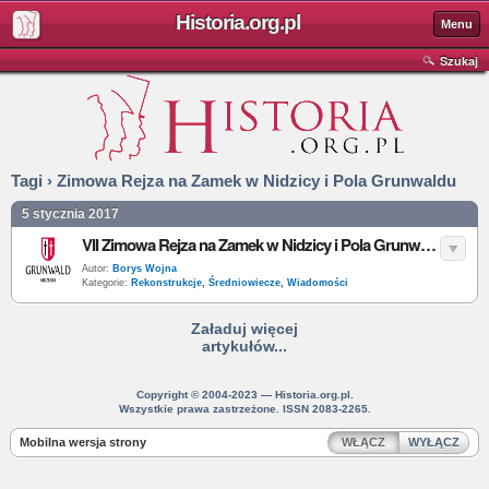
Historia.org.pl
Menu
Szukaj
Tagi › Zimowa Rejza na Zamek w Nidzicy i Pola Grunwaldu
5 stycznia 2017
VII Zimowa Rejza na Zamek w Nidzicy i Pola Grunwaldu
Autor:
Borys Wojna
Kategorie:
Rekonstrukcje
,
Średniowiecze
,
Wiadomości
Załaduj więcej
artykułów...
Copyright © 2004-2023 — Historia.org.pl.
Wszystkie prawa zastrzeżone. ISSN 2083-2265.
Mobilna wersja strony
WŁĄCZ
WYŁĄCZ