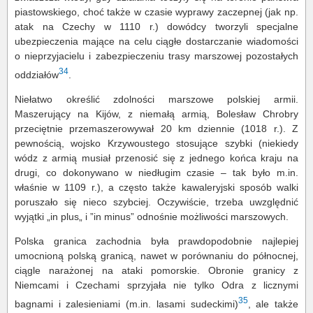
piastowskiego, choć także w czasie wyprawy zaczepnej (jak np.
atak na Czechy w 1110 r.) dowódcy tworzyli specjalne
ubezpieczenia mające na celu ciągłe dostarczanie wiadomości
o nieprzyjacielu i zabezpieczeniu trasy marszowej pozostałych
34
oddziałów
.
Niełatwo określić zdolności marszowe polskiej armii.
Maszerujący na Kijów, z niemałą armią, Bolesław Chrobry
przeciętnie przemaszerowywał 20 km dziennie (1018 r.). Z
pewnością, wojsko Krzywoustego stosujące szybki (niekiedy
wódz z armią musiał przenosić się z jednego końca kraju na
drugi, co dokonywano w niedługim czasie – tak było m.in.
właśnie w 1109 r.), a często także kawaleryjski sposób walki
poruszało się nieco szybciej. Oczywiście, trzeba uwzględnić
wyjątki „in plus„ i ”in minus” odnośnie możliwości marszowych.
Polska granica zachodnia była prawdopodobnie najlepiej
umocnioną polską granicą, nawet w porównaniu do północnej,
ciągle narażonej na ataki pomorskie. Obronie granicy z
Niemcami i Czechami sprzyjała nie tylko Odra z licznymi
35
bagnami i zalesieniami (m.in. lasami sudeckimi)
, ale także