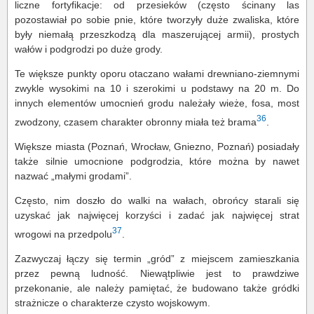
liczne fortyfikacje: od przesieków (często ścinany las
pozostawiał po sobie pnie, które tworzyły duże zwaliska, które
były niemałą przeszkodzą dla maszerującej armii), prostych
wałów i podgrodzi po duże grody.
Te większe punkty oporu otaczano wałami drewniano-ziemnymi
zwykle wysokimi na 10 i szerokimi u podstawy na 20 m. Do
innych elementów umocnień grodu należały wieże, fosa, most
36
zwodzony, czasem charakter obronny miała też brama
.
Większe miasta (Poznań, Wrocław, Gniezno, Poznań) posiadały
także silnie umocnione podgrodzia, które można by nawet
nazwać „małymi grodami”.
Często, nim doszło do walki na wałach, obrońcy starali się
uzyskać jak najwięcej korzyści i zadać jak najwięcej strat
37
wrogowi na przedpolu
.
Zazwyczaj łączy się termin „gród” z miejscem zamieszkania
przez pewną ludność. Niewątpliwie jest to prawdziwe
przekonanie, ale należy pamiętać, że budowano także gródki
strażnicze o charakterze czysto wojskowym.