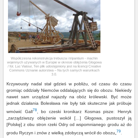
Współczesna rekonstrukcja trebusza i tripantium - machin
wojennych używanych w Europie w okresie oblężenia Głogowa
/ fot. Luc Viatour, Ten plik udostępniony jest na licencji Creative
Commons Uznanie autorstwa – Na tych samych warunkach
3.0.
Krzywousty nadal stał gdzieś w pobliżu, od czasu do czasu
gromiąc oddziały Niemców oddalających się do obozu. Niekiedy
nawet sam urządzał najazdy na obóz królewski. Być może
jednak działania Bolesława nie były tak skuteczne jak próbuje
78
wmówić Gall
, bo czeski kronikarz Kosmas pisze: Henryk
„zarządziwszy oblężenie wokół […] Głogowa, pustoszył ją
[Polskę] z obu stron rzeki Odry od wspomnianego grodu aż do
79
grodu Ryczyn i znów z wielką zdobyczą wrócił do obozu„
.