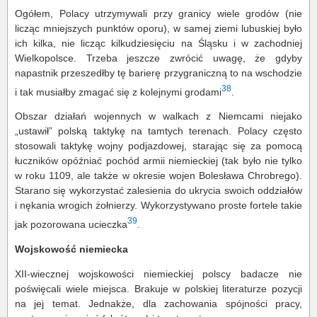
Ogółem, Polacy utrzymywali przy granicy wiele grodów (nie
licząc mniejszych punktów oporu), w samej ziemi lubuskiej było
ich kilka, nie licząc kilkudziesięciu na Śląsku i w zachodniej
Wielkopolsce. Trzeba jeszcze zwrócić uwagę, że gdyby
napastnik przeszedłby tę barierę przygraniczną to na wschodzie
38
i tak musiałby zmagać się z kolejnymi grodami
.
Obszar działań wojennych w walkach z Niemcami niejako
„ustawił” polską taktykę na tamtych terenach. Polacy często
stosowali taktykę wojny podjazdowej, starając się za pomocą
łuczników opóźniać pochód armii niemieckiej (tak było nie tylko
w roku 1109, ale także w okresie wojen Bolesława Chrobrego).
Starano się wykorzystać zalesienia do ukrycia swoich oddziałów
i nękania wrogich żołnierzy. Wykorzystywano proste fortele takie
39
jak pozorowana ucieczka
.
Wojskowość niemiecka
XII-wiecznej wojskowości niemieckiej polscy badacze nie
poświęcali wiele miejsca. Brakuje w polskiej literaturze pozycji
na jej temat. Jednakże, dla zachowania spójności pracy,