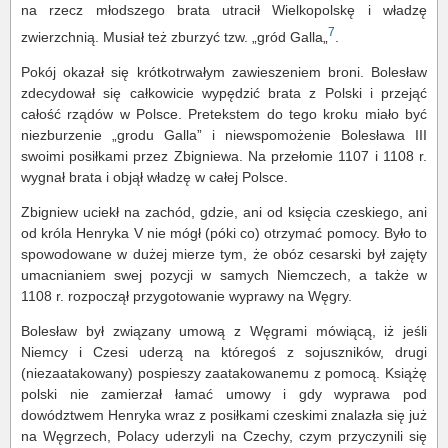
na rzecz młodszego brata utracił Wielkopolskę i władzę
7
zwierzchnią. Musiał też zburzyć tzw. „gród Galla„
.
Pokój okazał się krótkotrwałym zawieszeniem broni. Bolesław
zdecydował się całkowicie wypędzić brata z Polski i przejąć
całość rządów w Polsce. Pretekstem do tego kroku miało być
niezburzenie „grodu Galla” i niewspomożenie Bolesława III
swoimi posiłkami przez Zbigniewa. Na przełomie 1107 i 1108 r.
wygnał brata i objął władzę w całej Polsce.
Zbigniew uciekł na zachód, gdzie, ani od księcia czeskiego, ani
od króla Henryka V nie mógł (póki co) otrzymać pomocy. Było to
spowodowane w dużej mierze tym, że obóz cesarski był zajęty
umacnianiem swej pozycji w samych Niemczech, a także w
1108 r. rozpoczął przygotowanie wyprawy na Węgry.
Bolesław był związany umową z Węgrami mówiącą, iż jeśli
Niemcy i Czesi uderzą na któregoś z sojuszników, drugi
(niezaatakowany) pospieszy zaatakowanemu z pomocą. Książę
polski nie zamierzał łamać umowy i gdy wyprawa pod
dowództwem Henryka wraz z posiłkami czeskimi znalazła się już
na Węgrzech, Polacy uderzyli na Czechy, czym przyczynili się