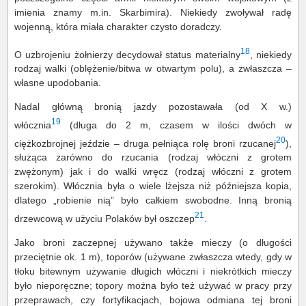
imienia znamy m.in. Skarbimira). Niekiedy zwoływał radę
wojenną, która miała charakter czysto doradczy.
18
O uzbrojeniu żołnierzy decydował status materialny
, niekiedy
rodzaj walki (oblężenie/bitwa w otwartym polu), a zwłaszcza –
własne upodobania.
Nadal główną bronią jazdy pozostawała (od X w.)
19
włócznia
(długa do 2 m, czasem w ilości dwóch w
20
ciężkozbrojnej jeździe – druga pełniąca rolę broni rzucanej
),
służąca zarówno do rzucania (rodzaj włóczni z grotem
zwężonym) jak i do walki wręcz (rodzaj włóczni z grotem
szerokim). Włócznia była o wiele lżejsza niż późniejsza kopia,
dlatego „robienie nią” było całkiem swobodne. Inną bronią
21
drzewcową w użyciu Polaków był oszczep
.
Jako broni zaczepnej używano także mieczy (o długości
przeciętnie ok. 1 m), toporów (używane zwłaszcza wtedy, gdy w
tłoku bitewnym używanie długich włóczni i niekrótkich mieczy
było nieporęczne; topory można było też używać w pracy przy
przeprawach, czy fortyfikacjach, bojowa odmiana tej broni