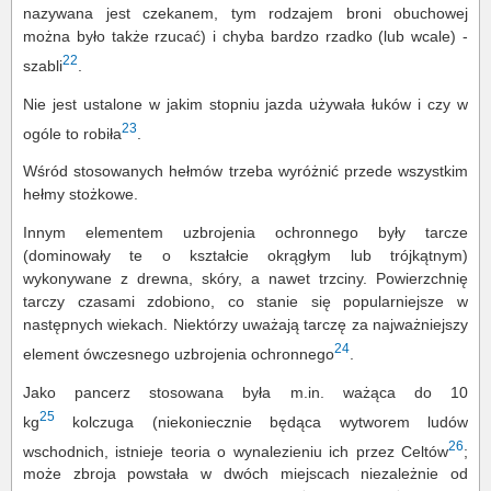
nazywana jest czekanem, tym rodzajem broni obuchowej
można było także rzucać) i chyba bardzo rzadko (lub wcale) -
22
szabli
.
Nie jest ustalone w jakim stopniu jazda używała łuków i czy w
23
ogóle to robiła
.
Wśród stosowanych hełmów trzeba wyróżnić przede wszystkim
hełmy stożkowe.
Innym elementem uzbrojenia ochronnego były tarcze
(dominowały te o kształcie okrągłym lub trójkątnym)
wykonywane z drewna, skóry, a nawet trzciny. Powierzchnię
tarczy czasami zdobiono, co stanie się popularniejsze w
następnych wiekach. Niektórzy uważają tarczę za najważniejszy
24
element ówczesnego uzbrojenia ochronnego
.
Jako pancerz stosowana była m.in. ważąca do 10
25
kg
kolczuga (niekoniecznie będąca wytworem ludów
26
wschodnich, istnieje teoria o wynalezieniu ich przez Celtów
;
może zbroja powstała w dwóch miejscach niezależnie od