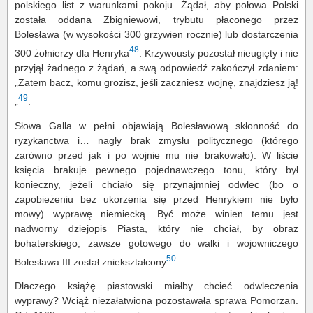
polskiego list z warunkami pokoju. Żądał, aby połowa Polski
została oddana Zbigniewowi, trybutu płaconego przez
Bolesława (w wysokości 300 grzywien rocznie) lub dostarczenia
48
300 żołnierzy dla Henryka
. Krzywousty pozostał nieugięty i nie
przyjął żadnego z żądań, a swą odpowiedź zakończył zdaniem:
„Zatem bacz, komu grozisz, jeśli zaczniesz wojnę, znajdziesz ją!
49
„
.
Słowa Galla w pełni objawiają Bolesławową skłonność do
ryzykanctwa i… nagły brak zmysłu politycznego (którego
zarówno przed jak i po wojnie mu nie brakowało). W liście
księcia brakuje pewnego pojednawczego tonu, który był
konieczny, jeżeli chciało się przynajmniej odwlec (bo o
zapobieżeniu bez ukorzenia się przed Henrykiem nie było
mowy) wyprawę niemiecką. Być może winien temu jest
nadworny dziejopis Piasta, który nie chciał, by obraz
bohaterskiego, zawsze gotowego do walki i wojowniczego
50
Bolesława III został zniekształcony
.
Dlaczego książę piastowski miałby chcieć odwleczenia
wyprawy? Wciąż niezałatwiona pozostawała sprawa Pomorzan.