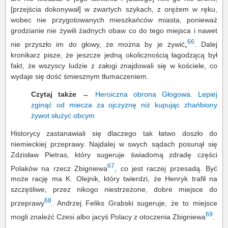
[przejścia dokonywał] w zwartych szykach, z orężem w ręku,
wobec nie przygotowanych mieszkańców miasta, ponieważ
grodzianie nie żywili żadnych obaw co do tego miejsca i nawet
66
nie przyszło im do głowy, że można by je żywić„
. Dalej
kronikarz pisze, że jeszcze jedną okolicznością łagodzącą był
fakt, że wszyscy ludzie z załogi znajdowali się w kościele, co
wydaje się dość śmiesznym tłumaczeniem.
Czytaj także
→
Heroiczna obrona Głogowa. Lepiej
zginąć od miecza za ojczyznę niż kupując zhańbiony
żywot służyć obcym
Historycy zastanawiali się dlaczego tak łatwo doszło do
niemieckiej przeprawy. Najdalej w swych sądach posunął się
Zdzisław Pietras, który sugeruje świadomą zdradę części
67
Polaków na rzecz Zbigniewa
, co jest raczej przesadą. Być
może rację ma K. Olejnik, który twierdzi, że Henryk trafił na
szczęśliwe, przez nikogo niestrzeżone, dobre miejsce do
68
przeprawy
. Andrzej Feliks Grabski sugeruje, że to miejsce
69
mogli znaleźć Czesi albo jacyś Polacy z otoczenia Zbigniewa
.