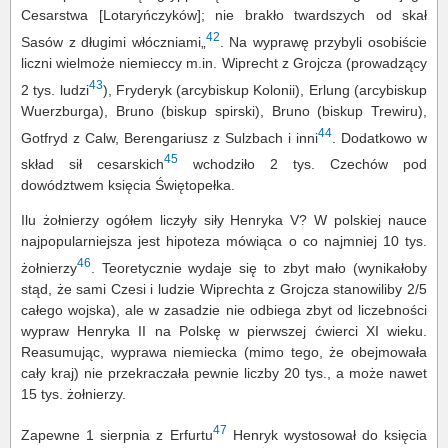
Cesarstwa [Lotaryńczyków]; nie brakło twardszych od skał
42
Sasów z długimi włóczniami„
. Na wyprawę przybyli osobiście
liczni wielmoże niemieccy m.in. Wiprecht z Grojcza (prowadzący
43
2 tys. ludzi
), Fryderyk (arcybiskup Kolonii), Erlung (arcybiskup
Wuerzburga), Bruno (biskup spirski), Bruno (biskup Trewiru),
44
Gotfryd z Calw, Berengariusz z Sulzbach i inni
. Dodatkowo w
45
skład sił cesarskich
wchodziło 2 tys. Czechów pod
dowództwem księcia Świętopełka.
Ilu żołnierzy ogółem liczyły siły Henryka V? W polskiej nauce
najpopularniejsza jest hipoteza mówiąca o co najmniej 10 tys.
46
żołnierzy
. Teoretycznie wydaje się to zbyt mało (wynikałoby
stąd, że sami Czesi i ludzie Wiprechta z Grojcza stanowiliby 2/5
całego wojska), ale w zasadzie nie odbiega zbyt od liczebności
wypraw Henryka II na Polskę w pierwszej ćwierci XI wieku.
Reasumując, wyprawa niemiecka (mimo tego, że obejmowała
cały kraj) nie przekraczała pewnie liczby 20 tys., a może nawet
15 tys. żołnierzy.
47
Zapewne 1 sierpnia z Erfurtu
Henryk wystosował do księcia