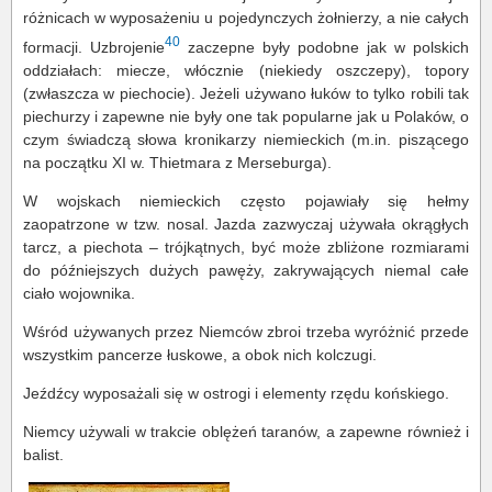
różnicach w wyposażeniu u pojedynczych żołnierzy, a nie całych
40
formacji. Uzbrojenie
zaczepne były podobne jak w polskich
oddziałach: miecze, włócznie (niekiedy oszczepy), topory
(zwłaszcza w piechocie). Jeżeli używano łuków to tylko robili tak
piechurzy i zapewne nie były one tak popularne jak u Polaków, o
czym świadczą słowa kronikarzy niemieckich (m.in. piszącego
na początku XI w. Thietmara z Merseburga).
W wojskach niemieckich często pojawiały się hełmy
zaopatrzone w tzw. nosal. Jazda zazwyczaj używała okrągłych
tarcz, a piechota – trójkątnych, być może zbliżone rozmiarami
do późniejszych dużych pawęży, zakrywających niemal całe
ciało wojownika.
Wśród używanych przez Niemców zbroi trzeba wyróżnić przede
wszystkim pancerze łuskowe, a obok nich kolczugi.
Jeźdźcy wyposażali się w ostrogi i elementy rzędu końskiego.
Niemcy używali w trakcie oblężeń taranów, a zapewne również i
balist.