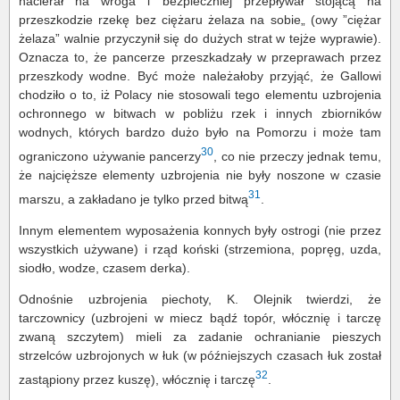
nacierał na wroga i bezpieczniej przepływał stojącą na
przeszkodzie rzekę bez ciężaru żelaza na sobie„ (owy ”ciężar
żelaza” walnie przyczynił się do dużych strat w tejże wyprawie).
Oznacza to, że pancerze przeszkadzały w przeprawach przez
przeszkody wodne. Być może należałoby przyjąć, że Gallowi
chodziło o to, iż Polacy nie stosowali tego elementu uzbrojenia
ochronnego w bitwach w pobliżu rzek i innych zbiorników
wodnych, których bardzo dużo było na Pomorzu i może tam
30
ograniczono używanie pancerzy
, co nie przeczy jednak temu,
że najcięższe elementy uzbrojenia nie były noszone w czasie
31
marszu, a zakładano je tylko przed bitwą
.
Innym elementem wyposażenia konnych były ostrogi (nie przez
wszystkich używane) i rząd koński (strzemiona, popręg, uzda,
siodło, wodze, czasem derka).
Odnośnie uzbrojenia piechoty, K. Olejnik twierdzi, że
tarczownicy (uzbrojeni w miecz bądź topór, włócznię i tarczę
zwaną szczytem) mieli za zadanie ochranianie pieszych
strzelców uzbrojonych w łuk (w późniejszych czasach łuk został
32
zastąpiony przez kuszę), włócznię i tarczę
.