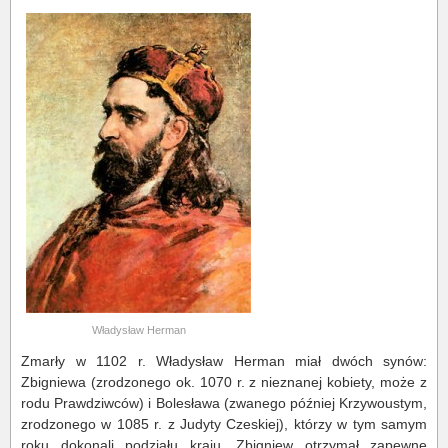
Władysław Herman
Zmarły w 1102 r. Władysław Herman miał dwóch synów:
Zbigniewa (zrodzonego ok. 1070 r. z nieznanej kobiety, może z
rodu Prawdziwców) i Bolesława (zwanego później Krzywoustym,
zrodzonego w 1085 r. z Judyty Czeskiej), którzy w tym samym
roku dokonali podziału kraju. Zbigniew otrzymał zapewne