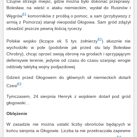
Czujnie strzegli miejsc, gdzie można było dokonać przeprawy.
Bolesław, na wieść o ataku niemieckim, wysłał do Rusinów i
61
Węgrów
komorników z prośbą o pomoc, a sam (przybywszy z
armią z Pomorza) stanął nieopodal Głogowa. Sam gród zdążył
obsadzić jeszcze pewną ilością rycerzy.
62
Polskie wojsko (liczące ok. 5 tys. żołnierzy
) słusznie nie
wychodziło w pole (podobnie jak przed stu laty Bolesław
Chrobry), chcąc oprzeć swoją obronę na grodach i sprzyjającym
defensywie terenie, jedynie od czasu do czasu szarpiąc wrogie
oddziały taktyką wojny podjazdowej.
Gdzieś przed Głogowem do głównych sił niemieckich dotarli
63
Czesi
.
Tymczasem, 24 sierpnia Henryk z wojskiem dotarł pod gród
głogowski…
Oblężenie
W zasadzie nie można ustalić liczby obrońców będących w
końcu sierpnia w Głogowie. Liczba ta nie przekraczała zapewne