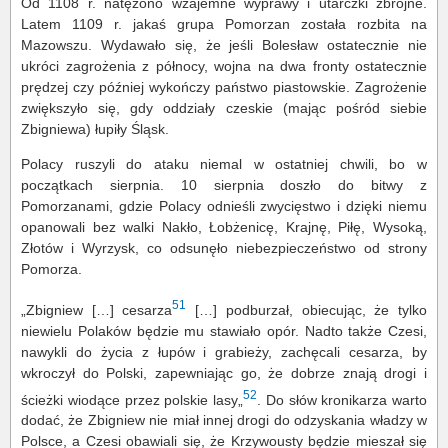
Od 1108 r. natężono wzajemne wyprawy i utarczki zbrojne.
Latem 1109 r. jakaś grupa Pomorzan została rozbita na
Mazowszu. Wydawało się, że jeśli Bolesław ostatecznie nie
ukróci zagrożenia z północy, wojna na dwa fronty ostatecznie
prędzej czy później wykończy państwo piastowskie. Zagrożenie
zwiększyło się, gdy oddziały czeskie (mając pośród siebie
Zbigniewa) łupiły Śląsk.
Polacy ruszyli do ataku niemal w ostatniej chwili, bo w
początkach sierpnia. 10 sierpnia doszło do bitwy z
Pomorzanami, gdzie Polacy odnieśli zwycięstwo i dzięki niemu
opanowali bez walki Nakło, Łobżenicę, Krajnę, Piłę, Wysoką,
Złotów i Wyrzysk, co odsunęło niebezpieczeństwo od strony
Pomorza.
51
„Zbigniew […] cesarza
[…] podburzał, obiecując, że tylko
niewielu Polaków będzie mu stawiało opór. Nadto także Czesi,
nawykli do życia z łupów i grabieży, zachęcali cesarza, by
wkroczył do Polski, zapewniając go, że dobrze znają drogi i
52
ścieżki wiodące przez polskie lasy„
. Do słów kronikarza warto
dodać, że Zbigniew nie miał innej drogi do odzyskania władzy w
Polsce, a Czesi obawiali się, że Krzywousty będzie mieszał się