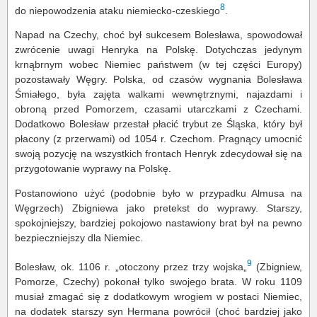
8
do niepowodzenia ataku niemiecko-czeskiego
.
Napad na Czechy, choć był sukcesem Bolesława, spowodował
zwrócenie uwagi Henryka na Polskę. Dotychczas jedynym
krnąbrnym wobec Niemiec państwem (w tej części Europy)
pozostawały Węgry. Polska, od czasów wygnania Bolesława
Śmiałego, była zajęta walkami wewnętrznymi, najazdami i
obroną przed Pomorzem, czasami utarczkami z Czechami.
Dodatkowo Bolesław przestał płacić trybut ze Śląska, który był
płacony (z przerwami) od 1054 r. Czechom. Pragnący umocnić
swoją pozycję na wszystkich frontach Henryk zdecydował się na
przygotowanie wyprawy na Polskę.
Postanowiono użyć (podobnie było w przypadku Almusa na
Węgrzech) Zbigniewa jako pretekst do wyprawy. Starszy,
spokojniejszy, bardziej pokojowo nastawiony brat był na pewno
bezpieczniejszy dla Niemiec.
9
Bolesław, ok. 1106 r. „otoczony przez trzy wojska„
(Zbigniew,
Pomorze, Czechy) pokonał tylko swojego brata. W roku 1109
musiał zmagać się z dodatkowym wrogiem w postaci Niemiec,
na dodatek starszy syn Hermana powrócił (choć bardziej jako