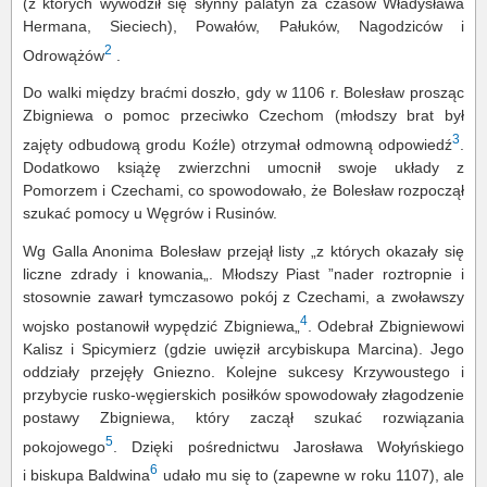
(z których wywodził się słynny palatyn za czasów Władysława
Hermana, Sieciech), Powałów, Pałuków, Nagodziców i
2
Odrowążów
.
Do walki między braćmi doszło, gdy w 1106 r. Bolesław prosząc
Zbigniewa o pomoc przeciwko Czechom (młodszy brat był
3
zajęty odbudową grodu Koźle) otrzymał odmowną odpowiedź
.
Dodatkowo książę zwierzchni umocnił swoje układy z
Pomorzem i Czechami, co spowodowało, że Bolesław rozpoczął
szukać pomocy u Węgrów i Rusinów.
Wg Galla Anonima Bolesław przejął listy „z których okazały się
liczne zdrady i knowania„. Młodszy Piast ”nader roztropnie i
stosownie zawarł tymczasowo pokój z Czechami, a zwoławszy
4
wojsko postanowił wypędzić Zbigniewa„
. Odebrał Zbigniewowi
Kalisz i Spicymierz (gdzie uwięził arcybiskupa Marcina). Jego
oddziały przejęły Gniezno. Kolejne sukcesy Krzywoustego i
przybycie rusko-węgierskich posiłków spowodowały złagodzenie
postawy Zbigniewa, który zaczął szukać rozwiązania
5
pokojowego
. Dzięki pośrednictwu Jarosława Wołyńskiego
6
i biskupa Baldwina
udało mu się to (zapewne w roku 1107), ale