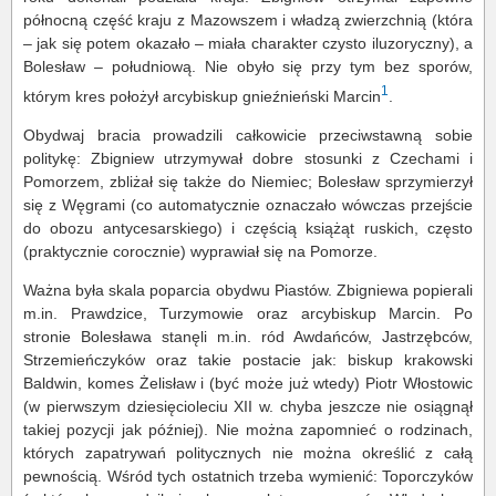
północną część kraju z Mazowszem i władzą zwierzchnią (która
– jak się potem okazało – miała charakter czysto iluzoryczny), a
Bolesław – południową. Nie obyło się przy tym bez sporów,
1
którym kres położył arcybiskup gnieźnieński Marcin
.
Obydwaj bracia prowadzili całkowicie przeciwstawną sobie
politykę: Zbigniew utrzymywał dobre stosunki z Czechami i
Pomorzem, zbliżał się także do Niemiec; Bolesław sprzymierzył
się z Węgrami (co automatycznie oznaczało wówczas przejście
do obozu antycesarskiego) i częścią książąt ruskich, często
(praktycznie corocznie) wyprawiał się na Pomorze.
Ważna była skala poparcia obydwu Piastów. Zbigniewa popierali
m.in. Prawdzice, Turzymowie oraz arcybiskup Marcin. Po
stronie Bolesława stanęli m.in. ród Awdańców, Jastrzębców,
Strzemieńczyków oraz takie postacie jak: biskup krakowski
Baldwin, komes Żelisław i (być może już wtedy) Piotr Włostowic
(w pierwszym dziesięcioleciu XII w. chyba jeszcze nie osiągnął
takiej pozycji jak później). Nie można zapomnieć o rodzinach,
których zapatrywań politycznych nie można określić z całą
pewnością. Wśród tych ostatnich trzeba wymienić: Toporczyków