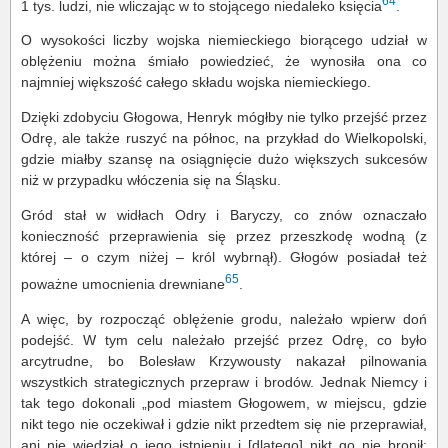
64
1 tys. ludzi, nie wliczając w to stojącego niedaleko księcia
.
O wysokości liczby wojska niemieckiego biorącego udział w
oblężeniu można śmiało powiedzieć, że wynosiła ona co
najmniej większość całego składu wojska niemieckiego.
Dzięki zdobyciu Głogowa, Henryk mógłby nie tylko przejść przez
Odrę, ale także ruszyć na północ, na przykład do Wielkopolski,
gdzie miałby szansę na osiągnięcie dużo większych sukcesów
niż w przypadku włóczenia się na Śląsku.
Gród stał w widłach Odry i Baryczy, co znów oznaczało
konieczność przeprawienia się przez przeszkodę wodną (z
której – o czym niżej – król wybrnął). Głogów posiadał też
65
poważne umocnienia drewniane
.
A więc, by rozpocząć oblężenie grodu, należało wpierw doń
podejść. W tym celu należało przejść przez Odrę, co było
arcytrudne, bo Bolesław Krzywousty nakazał pilnowania
wszystkich strategicznych przepraw i brodów. Jednak Niemcy i
tak tego dokonali „pod miastem Głogowem, w miejscu, gdzie
nikt tego nie oczekiwał i gdzie nikt przedtem się nie przeprawiał,
ani nie wiedział o jego istnieniu i [dlatego] nikt go nie bronił;