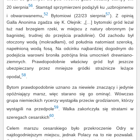
56
20 sierpnia
. Stamtąd sprzymierzeni podążyli ku „uzbrojonemu
52
57
i obwarowanemu„
Bytomiowi (22/23 sierpnia
). Z opinią
Galla Anonima zgadza się K. Olejnik: „[…] bytomski gród leżał
tuż nad brzegiem rzeki, w miejscu z natury obronnym (w
bagnistej, trudnej do przejścia pradolinie). Od zachodu był
otoczony wodą (mokradłami), od południa natomiast szeroką,
napełnioną wodą fosą. Na odcinku najbardziej dogodnym do
podejścia warowni broniła potrójna linia umocnień drewniano-
ziemnych. Prawdopodobnie właściwy gród był jeszcze
ubezpieczany przez mniejsze gródki strażnicze leżące
58
opodal„
.
Bytom prawdopodobnie uznano za niewiele znaczący i jedynie
opóźniający marsz, więc starano się go ominąć. Wówczas
grupa niemieckich rycerzy wystąpiła przeciw grodzianom, którzy
59
wystąpili na przedpole
. Walka zakończyła się stratami w
60
szeregach cesarskich
.
Celem marszu cesarskiego było przekroczenie Odry w
najdogodniejszym miejscu, jednak Polacy na to nie pozwalali.