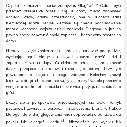
70
Czy król koniecznie musiał zdobywać Głogów
? Celem była
przecież przeprawa przez Odrę, a grody miano zdobywać
dopiero wtedy, gdyby przeszkodziły one w ruchach armii
niemieckiej. Może Henryk kierował się chęcią podbudowania
morale własnego wojska dzięki zdobyciu Głogowa, a już na
pewno chciał zapewnić sobie zaplecze i bezpieczny powrót do
domu.
Niemcy – dzięki zaskoczeniu – zdołali opanować podgrodzie,
wycinając bądź biorąc do niewoli znaczną część ludzi i
zagarniając wielkie łupy. Grodzianom udało się zablokować
dalsze przejście ku grodowi i rozpoczęto obronę. Przy tym
powiadomiono księcia o biegu zdarzeń. Bolesław zaczął
blokować drogi, choć sam nie ważył się ruszyć w pole przeciwko
wrogiej armii. Impet niemiecki musiał więc przyjąć na siebie sam
gród.
Licząc się z perspektywą przedłużających się walk, Henryk
postanowił zawrzeć z obrońcami zawieszenie broni, w trakcie
którego (do 5 dni) głogowianie mieli doprowadzić do „zawarcia
71
pokoju lub jakiegoś układu„
. Niezależnie od wyniku ich