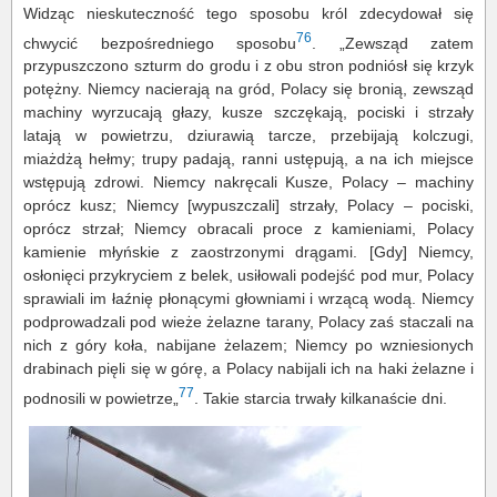
Widząc nieskuteczność tego sposobu król zdecydował się
76
chwycić bezpośredniego sposobu
. „Zewsząd zatem
przypuszczono szturm do grodu i z obu stron podniósł się krzyk
potężny. Niemcy nacierają na gród, Polacy się bronią, zewsząd
machiny wyrzucają głazy, kusze szczękają, pociski i strzały
latają w powietrzu, dziurawią tarcze, przebijają kolczugi,
miażdżą hełmy; trupy padają, ranni ustępują, a na ich miejsce
wstępują zdrowi. Niemcy nakręcali Kusze, Polacy – machiny
oprócz kusz; Niemcy [wypuszczali] strzały, Polacy – pociski,
oprócz strzał; Niemcy obracali proce z kamieniami, Polacy
kamienie młyńskie z zaostrzonymi drągami. [Gdy] Niemcy,
osłonięci przykryciem z belek, usiłowali podejść pod mur, Polacy
sprawiali im łaźnię płonącymi głowniami i wrzącą wodą. Niemcy
podprowadzali pod wieże żelazne tarany, Polacy zaś staczali na
nich z góry koła, nabijane żelazem; Niemcy po wzniesionych
drabinach pięli się w górę, a Polacy nabijali ich na haki żelazne i
77
podnosili w powietrze„
. Takie starcia trwały kilkanaście dni.