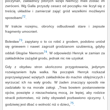
poczynań, zakładnicy (których wzięli Niemcy) mieli zostać im
zwróceni. Wg Galla przyszły cesarz od początku nie liczył się z
treścią układów i zamierzał zająć gród wszelkimi możliwymi
72
sposobami
.
W trakcie rozejmu, obrońcy odbudowali stare i zepsute
fragmenty umocnień.
73
Bolesław
, zapytany o to co robić z grodem, podobno uniósł
się gniewem i nawet zagroził grodzianom szubienicą, gdyby
74
oddali Głogów Niemcom
. W odpowiedzi Henryk w zamian za
zakładników zażądał grodu, jednak nic nie uzyskał.
Gdy z obydwu stron ukończono przygotowania, jedynym
rozwiązaniem była walka. Na początek Henryk rozkazał
poprzywiązywać wziętych zakładników do machin oblężniczych i
wyrzucać ich na wały grodu. W żaden znaczący sposób nie
zadziałało to na morale załogi. „Trwa bowiem postanowienie
ojców, powzięte z niezachwianą mocą, że lepiej, aby rodzice
stracili potomstwo, niż żeby obywateli pozbawiono ojczyzny. I,
75
godziwiej jest dbać o wolność niż o dzieci„
.