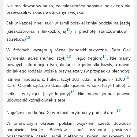
Nie ma dowodów na to, że mieszkańcy państwa polskiego nie
przeważali w składzie etnicznym wojska.
Jak w każdej innej, tak i w armii polskiej istniał podział na jazdę
11
(ciężkozbrojną i lekkozbrojną
) i piechotę (tarczowników i
12
strzelców)
.
W źródłach występują różne jednostki taktyczne. Sam Gall
13
14
wymienia:
acies
(hufiec, szyk)
i
legio
(legion)
. Nie mamy
pewnych informacji o tym, ile ludzi te jednostki liczyły, a nawet
do jakiego rodzaju wojska przynależały (w przypadku piechoty).
15
Istnieje hipoteza, iż hufiec liczył 300 ludzi, a legion - 1000
.
Karol Olejnik sądzi, że dziesiątki łączono w setki (czyli hufce), a
16
setki – w tysiące (czyli legiony)
. Nie można jednak pewnie
udowodnić którejkolwiek z teorii.
17
Najpóźniej od końca XI w. istniał terytorialny podział armii
.
W omawianym okresie, polskim wojskiem często dowodził
osobiście książę Bolesław, choć czasami powierzał
poszczególne części armii niektórym swoim wojskowym (z