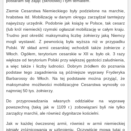
postaram się zająć (skrótowo) i tym tematem.
Ziemie Cesarstwa Niemieckiego były podzielone na marchie,
hrabstwa itd. Mobilizację w danym okręgu zarządzał tamtejszy
najwyższy urzędnik. Podobnie jak książę w Polsce, tak cesarz
(lub król niemiecki) rzymski ogłaszał mobilizację w całym kraju.
Trudno jest określić maksymalną liczbę żołnierzy jaką Niemcy
mogli wystawić. Z pewnością była wyższa niż w przypadku
Polski. W skład armii cesarskiej wchodzili także żołnierze z
Włoch. Ogółem, terytorium cesarskie w XII w. było ok. 3 razy
większe od terytorium Polski przy większej gęstości zaludnienia,
a więc także i liczby ludności. Dobrym źródłem do poznania
podstaw tego zagadnienia są późniejsze wyprawy Fryderyka
Barbarossy do Włoch. Na tej podstawie można przyjąć, że
maksymalne możliwości mobilizacyjne Cesarstwa wynosiły co
najmniej 50 tys. żołnierzy.
Do przyprowadzania własnych oddziałów na wyprawę
powszechną (taką jak w 1109 r.) zobowiązani byli nie tylko
zarządcy marchii, ale również dygnitarze kościelni.
Jak w każdej ówczesnej armii, również w armii niemieckiej
istniały zróżnicowania w uzbrojeniu. Oczywiście mowa tutaj o