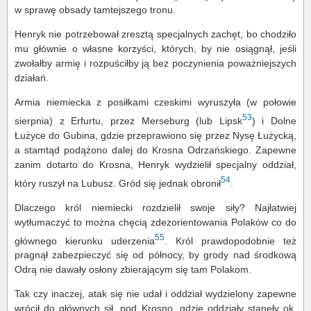
w sprawę obsady tamtejszego tronu.
Henryk nie potrzebował zresztą specjalnych zachęt, bo chodziło
mu głównie o własne korzyści, których, by nie osiągnął, jeśli
zwołałby armię i rozpuściłby ją bez poczynienia poważniejszych
działań.
Armia niemiecka z posiłkami czeskimi wyruszyła (w połowie
53
sierpnia) z Erfurtu, przez Merseburg (lub Lipsk
) i Dolne
Łużyce do Gubina, gdzie przeprawiono się przez Nysę Łużycką,
a stamtąd podążono dalej do Krosna Odrzańskiego. Zapewne
zanim dotarto do Krosna, Henryk wydzielił specjalny oddział,
54
który ruszył na Lubusz. Gród się jednak obronił
.
Dlaczego król niemiecki rozdzielił swoje siły? Najłatwiej
wytłumaczyć to można chęcią zdezorientowania Polaków co do
55
głównego kierunku uderzenia
. Król prawdopodobnie też
pragnął zabezpieczyć się od północy, by grody nad środkową
Odrą nie dawały osłony zbierającym się tam Polakom.
Tak czy inaczej, atak się nie udał i oddział wydzielony zapewne
wrócił do głównych sił, pod Krosno, gdzie oddziały stanęły ok.