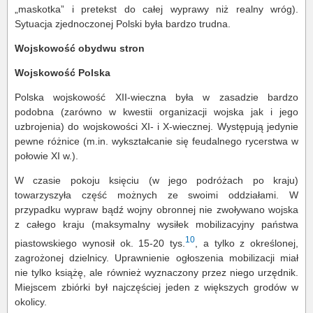
„maskotka” i pretekst do całej wyprawy niż realny wróg).
Sytuacja zjednoczonej Polski była bardzo trudna.
Wojskowość obydwu stron
Wojskowość Polska
Polska wojskowość XII-wieczna była w zasadzie bardzo
podobna (zarówno w kwestii organizacji wojska jak i jego
uzbrojenia) do wojskowości XI- i X-wiecznej. Występują jedynie
pewne różnice (m.in. wykształcanie się feudalnego rycerstwa w
połowie XI w.).
W czasie pokoju księciu (w jego podróżach po kraju)
towarzyszyła część możnych ze swoimi oddziałami. W
przypadku wypraw bądź wojny obronnej nie zwoływano wojska
z całego kraju (maksymalny wysiłek mobilizacyjny państwa
10
piastowskiego wynosił ok. 15-20 tys.
, a tylko z określonej,
zagrożonej dzielnicy. Uprawnienie ogłoszenia mobilizacji miał
nie tylko książę, ale również wyznaczony przez niego urzędnik.
Miejscem zbiórki był najczęściej jeden z większych grodów w
okolicy.