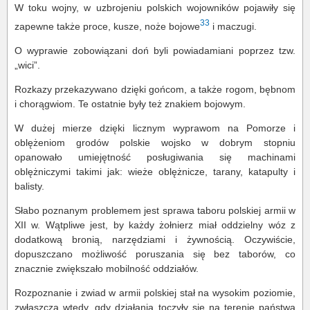
W toku wojny, w uzbrojeniu polskich wojowników pojawiły się
33
zapewne także proce, kusze, noże bojowe
i maczugi.
O wyprawie zobowiązani doń byli powiadamiani poprzez tzw.
„wici”.
Rozkazy przekazywano dzięki gońcom, a także rogom, bębnom
i chorągwiom. Te ostatnie były też znakiem bojowym.
W dużej mierze dzięki licznym wyprawom na Pomorze i
oblężeniom grodów polskie wojsko w dobrym stopniu
opanowało umiejętność posługiwania się machinami
oblężniczymi takimi jak: wieże oblężnicze, tarany, katapulty i
balisty.
Słabo poznanym problemem jest sprawa taboru polskiej armii w
XII w. Wątpliwe jest, by każdy żołnierz miał oddzielny wóz z
dodatkową bronią, narzędziami i żywnością. Oczywiście,
dopuszczano możliwość poruszania się bez taborów, co
znacznie zwiększało mobilność oddziałów.
Rozpoznanie i zwiad w armii polskiej stał na wysokim poziomie,
zwłaszcza wtedy, gdy działania toczyły się na terenie państwa