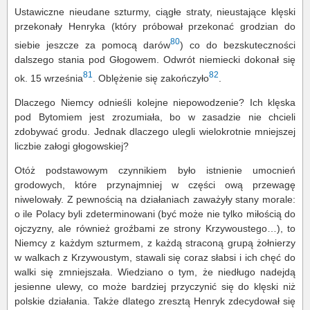
Ustawiczne nieudane szturmy, ciągłe straty, nieustające klęski
przekonały Henryka (który próbował przekonać grodzian do
80
siebie jeszcze za pomocą darów
) co do bezskuteczności
dalszego stania pod Głogowem. Odwrót niemiecki dokonał się
81
82
ok. 15 września
. Oblężenie się zakończyło
.
Dlaczego Niemcy odnieśli kolejne niepowodzenie? Ich klęska
pod Bytomiem jest zrozumiała, bo w zasadzie nie chcieli
zdobywać grodu. Jednak dlaczego ulegli wielokrotnie mniejszej
liczbie załogi głogowskiej?
Otóż podstawowym czynnikiem było istnienie umocnień
grodowych, które przynajmniej w części ową przewagę
niwelowały. Z pewnością na działaniach zaważyły stany morale:
o ile Polacy byli zdeterminowani (być może nie tylko miłością do
ojczyzny, ale również groźbami ze strony Krzywoustego…), to
Niemcy z każdym szturmem, z każdą straconą grupą żołnierzy
w walkach z Krzywoustym, stawali się coraz słabsi i ich chęć do
walki się zmniejszała. Wiedziano o tym, że niedługo nadejdą
jesienne ulewy, co może bardziej przyczynić się do klęski niż
polskie działania. Także dlatego zresztą Henryk zdecydował się