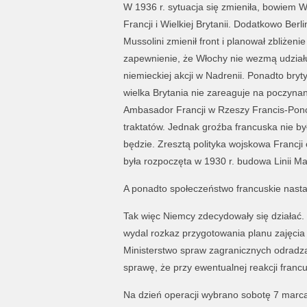
W 1936 r. sytuacja się zmieniła, bowiem W
Francji i Wielkiej Brytanii. Dodatkowo Be
Mussolini zmienił front i planował zbliże
zapewnienie, że Włochy nie wezmą udziału
niemieckiej akcji w Nadrenii. Ponadto bry
wielka Brytania nie zareaguje na poczynan
Ambasador Francji w Rzeszy Francis-Ponce
traktatów. Jednak groźba francuska nie by
będzie. Zresztą polityka wojskowa Franc
była rozpoczęta w 1930 r. budowa Linii Ma
A ponadto społeczeństwo francuskie nastaw
Tak więc Niemcy zdecydowały się działać. N
wydal rozkaz przygotowania planu zajęcia
Ministerstwo spraw zagranicznych odradza
sprawę, że przy ewentualnej reakcji francu
Na dzień operacji wybrano sobotę 7 marca 1