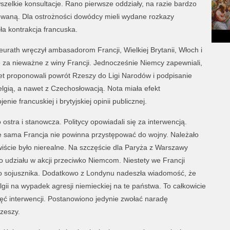
wszelkie konsultacje. Rano pierwsze oddziały, na razie bardzo
yzowaną. Dla ostrożności dowódcy mieli wydane rozkazy
a kontrakcja francuska.
urath wręczył ambasadorom Francji, Wielkiej Brytanii, Włoch i
ie za nieważne z winy Francji. Jednocześnie Niemcy zapewniali,
wet proponowali powrót Rzeszy do Ligi Narodów i podpisanie
Belgią, a nawet z Czechosłowacją. Nota miała efekt
ie francuskiej i brytyjskiej opinii publicznej.
stra i stanowcza. Politycy opowiadali się za interwencją.
że sama Francja nie powinna przystępować do wojny. Należało
wiście było nierealne. Na szczęście dla Paryża z Warszawy
o udziału w akcji przeciwko Niemcom. Niestety we Francji
 sojusznika. Dodatkowo z Londynu nadeszła wiadomość, że
elgii na wypadek agresji niemieckiej na te państwa. To całkowicie
ęć interwencji. Postanowiono jedynie zwołać naradę
zeszy.