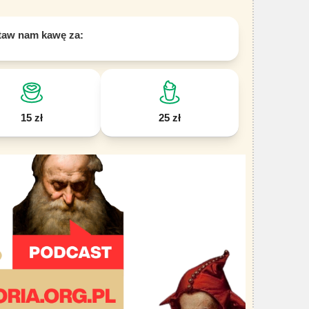
taw nam kawę za:
15 zł
25 zł