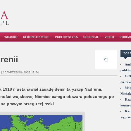
WOJSKO
REKONSTRUKCJE
PUBLICYSTYKA
RECENZJE
VIDEO
PODCA
ZOBA
renii
Amba
polskim
A
| 16 WRZEŚNIA 2009 11:54
1670
nie zaw
Małp
1918 r. ustanawiał zasadę demilitaryzacji Nadrenii.
Michał
nności wojskowej Niemiec całego obszaru położonego po
Kazi
na prawym brzegu tej rzeki.
konstru
Kazi
wyprzed