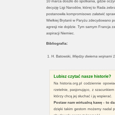
10 marca doszło do spotkania, gdzie oczy
decyzję Ligi Narodów, której to Rada zebr
postanowiła kompromisowo załatwić sprawę
Wielkiej Brytanii w Paryżu zdecydowano p
agresji nie dojdzie. Tym samym Francja z
aspiracji Niemiec.
Bibliografia:
H. Batowski,
Między dwiema wojnami 191
Lubisz czytać nasze historie?
Na historia.org.pl codziennie opowia
rzetelnie, pasjonująco, z szacunkiem
którzy chcą jej słuchać i ją wspierać.
Postaw nam wirtualną kawę - to da
dzięki takim gestom możemy nadal pi