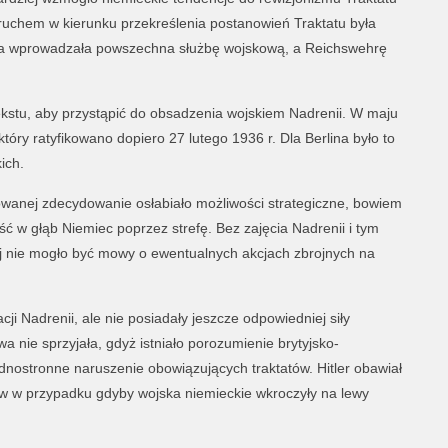
uchem w kierunku przekreślenia postanowień Traktatu była
óra wprowadzała powszechna służbę wojskową, a Reichswehrę
ekstu, aby przystąpić do obsadzenia wojskiem Nadrenii. W maju
tóry ratyfikowano dopiero 27 lutego 1936 r. Dla Berlina było to
ich.
yzowanej zdecydowanie osłabiało możliwości strategiczne, bowiem
ść w głąb Niemiec poprzez strefę. Bez zajęcia Nadrenii i tym
 nie mogło być mowy o ewentualnych akcjach zbrojnych na
cji Nadrenii, ale nie posiadały jeszcze odpowiedniej siły
 nie sprzyjała, gdyż istniało porozumienie brytyjsko-
ednostronne naruszenie obowiązujących traktatów. Hitler obawiał
stw w przypadku gdyby wojska niemieckie wkroczyły na lewy