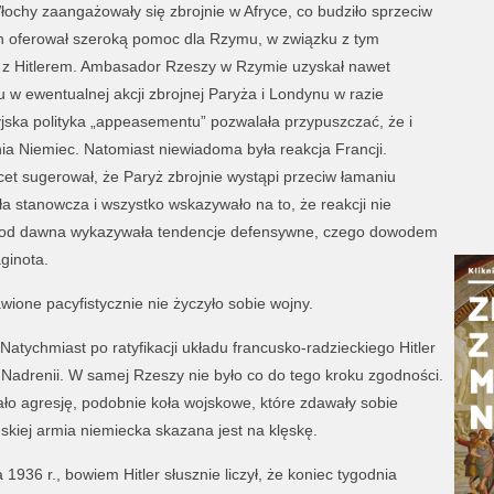
łochy zaangażowały się zbrojnie w Afryce, co budziło sprzeciw
rlin oferował szeroką pomoc dla Rzymu, w związku z tym
nie z Hitlerem. Ambasador Rzeszy w Rzymie uzyskał nawet
 w ewentualnej akcji zbrojnej Paryża i Londynu w razie
tyjska polityka „appeasementu” pozwalała przypuszczać, że i
ia Niemiec. Natomiast niewiadoma była reakcja Francji.
t sugerował, że Paryż zbrojnie wystąpi przeciw łamaniu
ła stanowcza i wszystko wskazywało na to, że reakcji nie
ji od dawna wykazywała tendencje defensywne, czego dowodem
ginota.
ione pacyfistycznie nie życzyło sobie wojny.
atychmiast po ratyfikacji układu francusko-radzieckiego Hitler
 Nadrenii. W samej Rzeszy nie było co do tego kroku zgodności.
ło agresję, podobnie koła wojskowe, które zdawały sobie
skiej armia niemiecka skazana jest na klęskę.
936 r., bowiem Hitler słusznie liczył, że koniec tygodnia