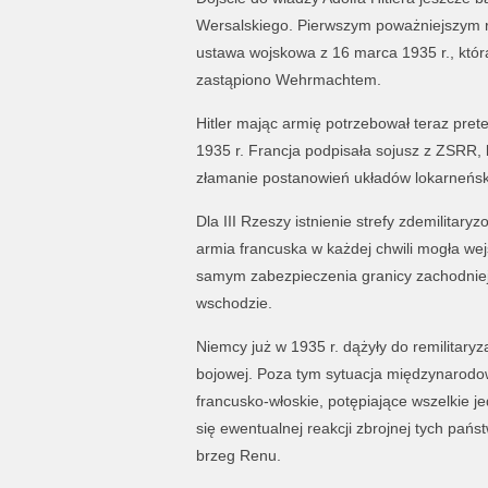
Wersalskiego. Pierwszym poważniejszym r
ustawa wojskowa z 16 marca 1935 r., kt
zastąpiono Wehrmachtem.
Hitler mając armię potrzebował teraz pret
1935 r. Francja podpisała sojusz z ZSRR, k
złamanie postanowień układów lokarneńsk
Dla III Rzeszy istnienie strefy zdemilitar
armia francuska w każdej chwili mogła wej
samym zabezpieczenia granicy zachodniej
wschodzie.
Niemcy już w 1935 r. dążyły do remilitaryza
bojowej. Poza tym sytuacja międzynarodowa
francusko-włoskie, potępiające wszelkie j
się ewentualnej reakcji zbrojnej tych pań
brzeg Renu.