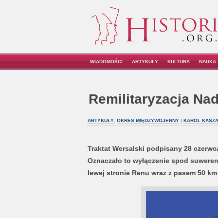
WIADOMOŚCI
ARTYKUŁY
KULTURA
NAUKA
Remilitaryzacja Nad
ARTYKUŁY
,
OKRES MIĘDZYWOJENNY
|
KAROL KASZ
Traktat Wersalski podpisany 28 czerwca 
Oznaczało to wyłączenie spod suwere
lewej stronie Renu wraz z pasem 50 km 