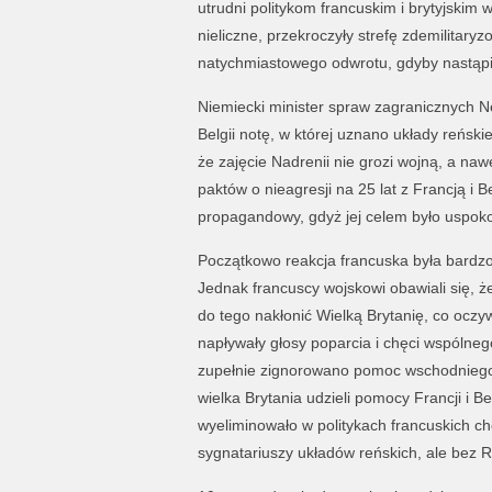
utrudni politykom francuskim i brytyjskim 
nieliczne, przekroczyły strefę zdemilitar
natychmiastowego odwrotu, gdyby nastąpił
Niemiecki minister spraw zagranicznych Ne
Belgii notę, w której uznano układy reńsk
że zajęcie Nadrenii nie grozi wojną, a na
paktów o nieagresji na 25 lat z Francją i 
propagandowy, gdyż jej celem było uspokojen
Początkowo reakcja francuska była bardzo o
Jednak francuscy wojskowi obawiali się, 
do tego nakłonić Wielką Brytanię, co oczy
napływały głosy poparcia i chęci wspólneg
zupełnie zignorowano pomoc wschodniego
wielka Brytania udzieli pomocy Francji i B
wyeliminowało w politykach francuskich ch
sygnatariuszy układów reńskich, ale bez R