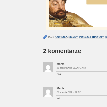
TAGI:
NADRENIA
,
NIEMCY
,
POKOJE I TRAKTATY
,
S
2 komentarze
Marta
13 października 2012 o 13:52
zaal
Marta
27 grudnia 2022 o 22:07
zal