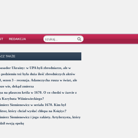
ST
REDAKCJA
CZ TAKŻE
sador Ukrainy: w UPA byli zbrodniarze, ale w
 podziemiu też była duża ilość zbrodniczych aktów
, sezon 3 - recenzja. Adamczycha rusza w świat, ale
sze wie, dokąd zmierza
a na płaszczu króla w 1670. O co chodzi w żarcie z
a Korybuta Wiśniowieckiego?
mierz Siemienowicz w serialu 1670. Kim był
ktor, który chciał wysłać chłopa na Księżyc?
mierz Siemienowicz i jego rakiety. Artylerzysta, który
ził swoją epokę