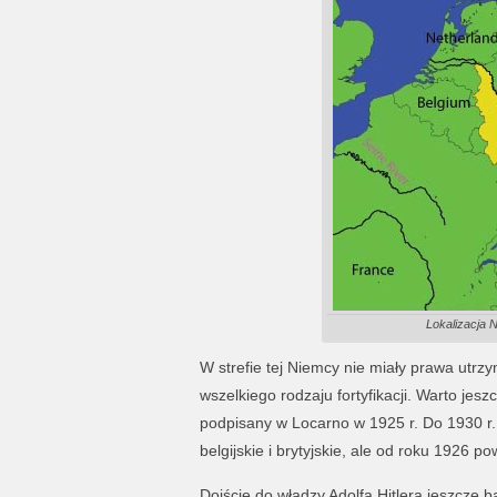
Lokalizacja N
W strefie tej Niemcy nie miały prawa ut
wszelkiego rodzaju fortyfikacji. Warto jesz
podpisany w Locarno w 1925 r. Do 1930 r.
belgijskie i brytyjskie, ale od roku 1926 p
Dojście do władzy Adolfa Hitlera jeszcze 