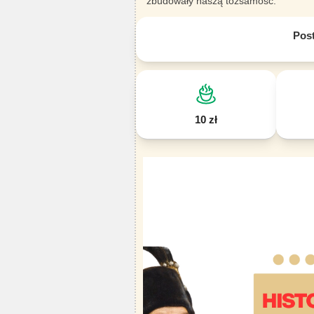
zbudowały naszą tożsamość.
Pos
10 zł