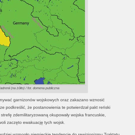
adrenii (na żółto) / fot. domena publiczna
rzymywać garnizonów wojskowych oraz zakazano wznosić
cze podkreślić, że postanowienia te potwierdzał pakt reński
 strefę zdemilitaryzowaną okupowały wojska francuskie,
owoli zaczęto ewakuację tych wojsk.
bardziej wzmogło niemieckie tendencje do rewizjonizmu Traktatu