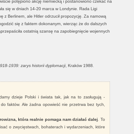
wiście potępiono akcję niemiecką i postanowiono czekać na
ała się w dniach 14-20 marca w Londynie. Rada Ligi
 z Berlinem, ale Hitler odrzucił propozycję. Za namową
ogodzić się z faktem dokonanym, wierząc że do dalszych
aprzepaściła ostatnią szansę na zapobiegnięcie wojennych
8-1939: zarys historii dyplomacji
, Kraków 1988.
damy dzieje Polski i świata tak, jak na to zasługują -
 do faktów. Ale żadna opowieść nie przetrwa bez tych,
rowizna, która realnie pomaga nam działać dalej
. To
sać o zwycięstwach, bohaterach i wydarzeniach, które